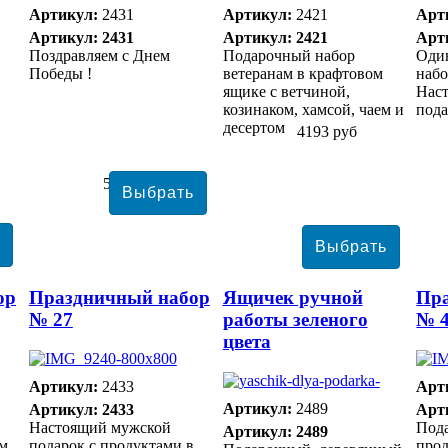
Артикул:
2431
Артикул:
2421
Арт
Артикул: 2431
Артикул: 2421
Арт
Поздравляем с Днем
Подарочный набор
Оди
Победы !
ветеранам в крафтовом
набо
ящике с ветчиной,
Нас
козинаком, хамсой, чаем и
пода
десертом
4193 руб
5663 руб
ор
Праздничный набор
Ящичек ручной
Пр
№ 27
работы зеленого
№ 
цвета
Артикул:
2433
Арт
Артикул:
2489
Артикул: 2433
Арт
Настоящий мужской
Под
Артикул: 2489
ом
подарок с продуктами в
прод