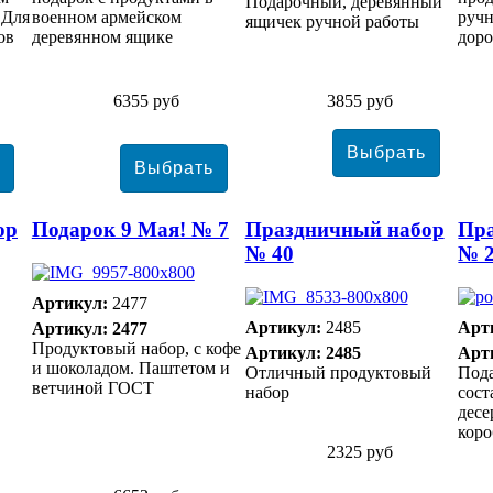
Подарочный, деревянный
 Для
военном армейском
ручн
ящичек ручной работы
ов
деревянном ящике
доро
6355 руб
3855 руб
ор
Подарок 9 Мая! № 7
Праздничный набор
Пр
№ 40
№ 
Артикул:
2477
Артикул:
2485
Арт
Артикул: 2477
Продуктовый набор, с кофе
Артикул: 2485
Арт
и шоколадом. Паштетом и
Отличный продуктовый
Под
ветчиной ГОСТ
набор
сост
десе
коро
2325 руб