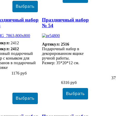
аздничный набор
Праздничный набор
6
№ 54
икул:
2412
Артикул: 2516
икул: 2412
Подарочный набор в
сивый подарочный
декорированном ящике
р с коньяком для
ручной работы.
ранов в подарочный
Размер: 35*20*12 см.
овке
1176 руб
37
6316 руб