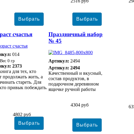
2516 руб
29
раст счастья
Праздничный набор
№ 45
икул:
014
Артикул:
2494
0 гр
икул: 2373
Артикул: 2494
книга для тех, кто
Качественный и вкусный,
т продолжать жить, а
состав продуктов, в
ачинать стареть. Для
подарочном деревянном
 кто привык побеждать.
ящичке ручной работы
4304 руб
63
4802 руб