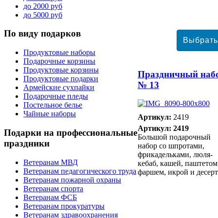
до 2000 руб
до 5000 руб
По
виду подарков
Продуктовые наборы
Подарочные корзины
Продуктовые корзины
Праздничный наб
Продуктовые подарки
№ 13
Армейские сухпайки
Подарочные пледы
Постельное белье
Чайные наборы
Артикул:
2419
Артикул: 2419
Подарки
на профессиональные
Большой подарочный
праздники
набор со шпротами,
фрикадельками, люля-
Ветеранам МВД
кебаб, кашей, паштетом
Ветеранам педагогического труда
фаршем, икрой и десер
Ветеранам пожарной охраны
Ветеранам спорта
Ветеранам ФСБ
Ветеранам прокуратуры
Ветеранам здравоохранения