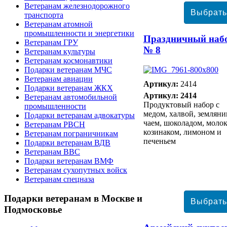
Ветеранам железнодорожного
транспорта
Ветеранам атомной
промышленности и энергетики
Праздничный наб
Ветеранам ГРУ
№ 8
Ветеранам культуры
Ветеранам космонавтики
Подарки ветеранам МЧС
Ветеранам авиации
Артикул:
2414
Подарки ветеранам ЖКХ
Артикул: 2414
Ветеранам автомобильной
Продуктовый набор с
промышленности
медом, халвой, земляни
Подарки ветеранам адвокатуры
чаем, шоколадом, молок
Ветеранам РВСН
козинаком, лимоном и
Ветеранам пограничникам
печеньем
Подарки ветеранам ВДВ
Ветеранам ВВС
Подарки ветеранам ВМФ
Ветеранам сухопутных войск
Ветеранам спецназа
Подарки
ветеранам в Москве и
Подмосковье