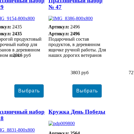
аздничный набор
Праздничный набор
29
№ 47
икул:
2435
Артикул:
2496
икул: 2435
Артикул: 2496
орогой продуктовый
Подарочный состав
рочный набор для
продуктов, в деревянном
ранов в деревянном
ящичке ручной работы. Для
нном ящике
2016 руб
наших дорогих ветеранов
3803 руб
72
аздничный набор
Кружка День Победы
18
Артикул: 2564