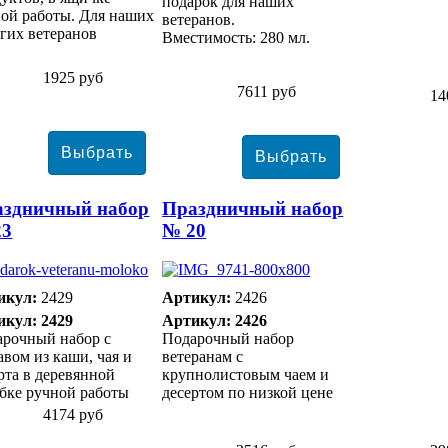
подарок для наших
ой работы. Для наших
ветеранов.
гих ветеранов
Вместимость: 280 мл.
1925 руб
7611 руб
14
аздничный набор
Праздничный набор
23
№ 20
икул:
2429
Артикул:
2426
икул: 2429
Артикул: 2426
арочный набор с
Подарочный набор
авом из каши, чая и
ветеранам с
рта в деревянной
крупнолистовым чаем и
бке ручной работы
десертом по низкой цене
4174 руб