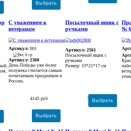
ор
С уважением к
Посылочный ящик с
Пр
ветеранам
ручками
№ 
Артикул:
001
Арт
Артикул: 2561
0 гр
Посылочный ящик с
Арт
Артикул: 2360
ручками
Кра
День Победы уже более
кой,
Размер: 33*21*17 см
набо
полувека считается самым
ом,
вете
почитаемым праздником в
упак
России.
3941 руб
4145 руб