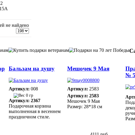
с2
 15А
ей не найдено
С
ор
Бальзам на душу
Мешочек 9 Мая
Пр
№ 
Артикул:
008
Артикул:
2583
0 гр
Артикул: 2583
Арт
Артикул: 2367
Мешочек 9 Мая
Под
Подарочная корзина
Размер: 28*18 см
дек
выполненная в весеннем
ручн
праздничном стиле.
Разм
4111 руб