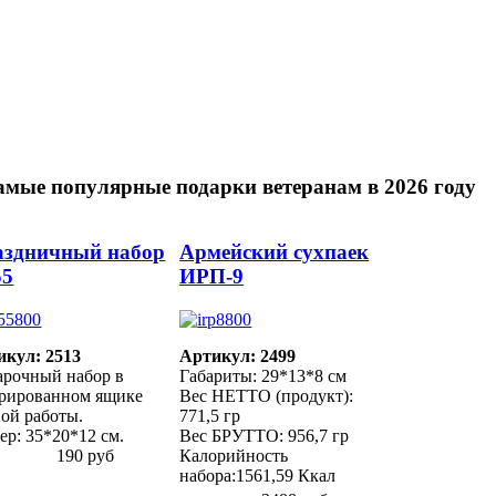
амые популярные подарки ветеранам в 2026 году
аздничный набор
Армейский сухпаек
55
ИРП-9
икул: 2513
Артикул: 2499
арочный набор в
Габариты: 29*13*8 см
орированном ящике
Вес НЕТТО (продукт):
ой работы.
771,5 гр
ер: 35*20*12 см.
Вес БРУТТО: 956,7 гр
190 руб
Калорийность
набора:1561,59 Ккал