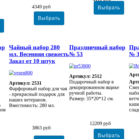
4349 руб
ор
Чайный набор 280
Праздничный набор
Пр
мл. Весенняя свежесть
№ 53
№ 
Заказ от 10 штук
Арт
Артикул: 2512
Подарочный набор в
Арт
Артикул: 2531
декорированном ящике
Сме
Фарфоровый набор для чая
ручной работы.
набо
- прекрасный подарок для
Размер: 35*20*12 см.
ветч
наших ветеранов.
,
каше
Вместимость: 280 мл.
том
слад
12209 руб
3863 руб