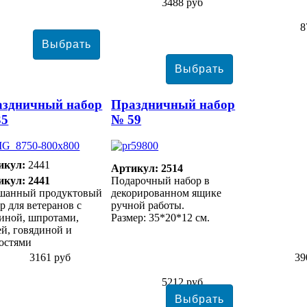
3488 руб
8
аздничный набор
Праздничный набор
35
№ 59
икул:
2441
Артикул: 2514
икул: 2441
Подарочный набор в
шанный продуктовый
декорированном ящике
р для ветеранов с
ручной работы.
иной, шпротами,
Размер: 35*20*12 см.
й, говядиной и
остями
3161 руб
39
5212 руб