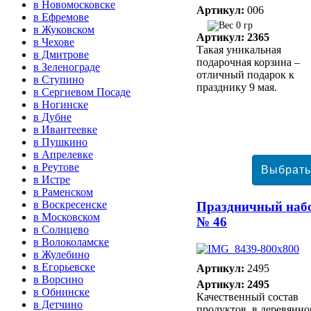
в Новомосковске
Артикул:
006
в Ефремове
0 гр
в Жуковском
Артикул: 2365
в Чехове
Такая уникальная
в Дмитрове
подарочная корзина –
в Зеленограде
отличный подарок к
в Ступино
празднику 9 мая.
в Сергиевом Посаде
в Ногинске
в Дубне
в Ивантеевке
в Пушкино
в Апрелевке
в Реутове
в Истре
в Раменском
в Воскресенске
Праздничный наб
в Московском
№ 46
в Солнцево
в Волоколамске
в Жулебино
в Егорьевске
Артикул:
2495
в Ворсино
Артикул: 2495
в Обнинске
Качественный состав
в Детчино
продуктов, в деревянн