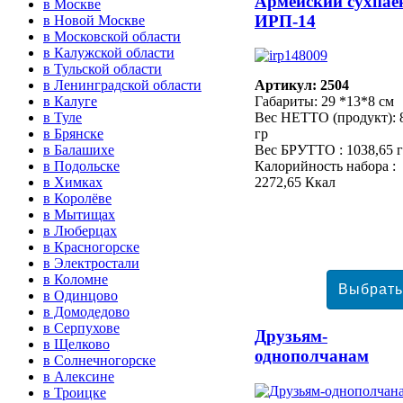
Армейский сухпае
в Москве
ИРП-14
в Новой Москве
в Московской области
в Калужской области
в Тульской области
в Ленинградской области
Артикул: 2504
в Калуге
Габариты: 29 *13*8 см
в Туле
Вес НЕТТО (продукт): 
в Брянске
гр
в Балашихе
Вес БРУТТО : 1038,65 
в Подольске
Калорийность набора :
в Химках
2272,65 Ккал
в Королёве
в Мытищах
в Люберцах
в Красногорске
в Электростали
в Коломне
в Одинцово
в Домодедово
в Серпухове
Друзьям-
в Щелково
однополчанам
в Солнечногорске
в Алексине
в Троицке