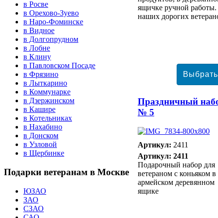
в Росве
ящичке ручной работы.
в Орехово-Зуево
наших дорогих ветеран
в Наро-Фоминске
в Видное
в Долгопрудном
в Лобне
в Клину
в Павловском Посаде
в Фрязино
в Лыткарино
в Коммунарке
Праздничный наб
в Дзержинском
в Кашире
№ 5
в Котельниках
в Нахабино
в Донском
в Узловой
Артикул:
2411
в Щербинке
Артикул: 2411
Подарочный набор для
Подарки
ветеранам в Москве
ветераном с коньяком в
армейском деревянном
ЮЗАО
ящике
ЗАО
СЗАО
САО