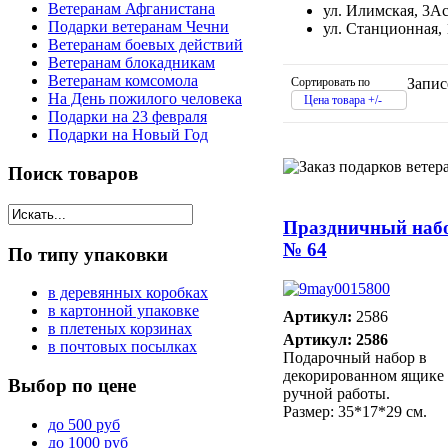
Ветеранам Афганистана
ул. Илимская, 3А
Подарки ветеранам Чечни
ул. Станционная,
Ветеранам боевых действий
Ветеранам блокадникам
Ветеранам комсомола
Сортировать по
Запис
На День пожилого человека
Цена товара +/-
Подарки на 23 февраля
Подарки на Новый Год
Поиск
товаров
Праздничный наб
№ 64
По
типу упаковки
в деревянных коробках
в картонной упаковке
Артикул:
2586
в плетеных корзинах
Артикул: 2586
в почтовых посылках
Подарочный набор в
декорированном ящике
Выбор
по цене
ручной работы.
Размер: 35*17*29 см.
до 500 руб
до 1000 руб