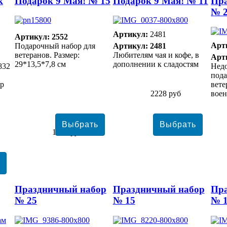
к
Подарок 9 Мая! № 15
Подарок 9 Мая! № 11
Пр
№ 
Артикул:
2481
Артикул: 2552
Арт
Подарочный набор для
Артикул: 2481
ветеранов. Размер:
Любителям чая и кофе, в
Арт
29*13,5*7,8 см
дополнении к сладостям
832
Нед
пода
гр
вете
2228 руб
вое
1046 руб
Праздничный набор
Праздничный набор
Пр
№ 25
№ 15
№ 