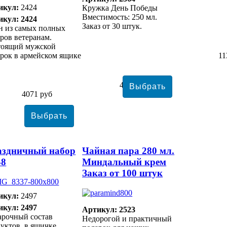
икул:
2424
Кружка День Победы
Вместимость: 250 мл.
икул: 2424
Заказ от 30 штук.
н из самых полных
ров ветеранам.
тоящий мужской
рок в армейском ящике
11
4442 руб
4071 руб
аздничный набор
Чайная пара 280 мл.
48
Миндальный крем
Заказ от 100 штук
икул:
2497
икул: 2497
Артикул: 2523
арочный состав
Недорогой и практичный
уктов, в ящичке