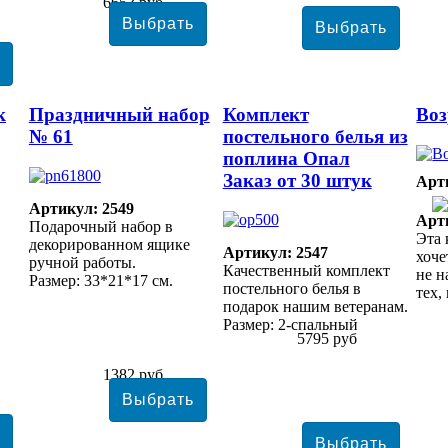
6653 руб
к
Праздничный набор
Комплект
Воз
№ 61
постельного белья из
поплина Опал
Заказ от 30 штук
Арт
Артикул: 2549
Арт
Подарочный набор в
Эта 
декорированном ящике
Артикул: 2547
хоче
ручной работы.
Качественный комплект
не н
Размер: 33*21*17 см.
постельного белья в
тех,
подарок нашим ветеранам.
Размер: 2-спальный
5795 руб
1382 руб