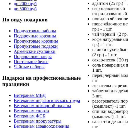
адаптон (25 гр.) - 
до 2000 руб
сыр плавленный
до 5000 руб
стерилизованный (
повидло яблочное (
По
виду подарков
пюре яблочное на
гр.) - 1 шт.
Продуктовые наборы
чай черный (2 гр.)
Подарочные корзины
кофе натуральный
Продуктовые корзины
гр.) - 1 шт.
Продуктовые подарки
сливки сухие бы
Армейские сухпайки
(2 гр.) - 1 шт.
Подарочные пледы
сахар-песок ( 20 гр
Постельное белье
соль поваренная п
Чайные наборы
1 шт.
перец черный моло
Подарки
на профессиональные
шт.
праздники
жевательная резинк
таблетки для дез
Ветеранам МВД
3 шт.
Ветеранам педагогического труда
разогреватель по
Ветеранам пожарной охраны
(комплект) -1 шт.
Ветеранам спорта
спички водоветр
Ветеранам ФСБ
(комплект) -1 шт.
Ветеранам прокуратуры
салфетки дезинф
Ветеранам здравоохранения
шт.