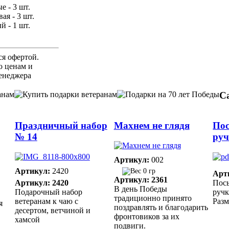
е - 3 шт.
ая - 3 шт.
й - 1 шт.
ся офертой.
 ценам и
енеджера
С
Праздничный набор
Махнем не глядя
По
№ 14
ру
Артикул:
002
Артикул:
2420
0 гр
Арт
Артикул: 2361
Артикул: 2420
Пос
В день Победы
Подарочный набор
руч
традиционно принято
ветеранам к чаю с
Разм
я
поздравлять и благодарить
десертом, ветчиной и
фронтовиков за их
хамсой
подвиги.