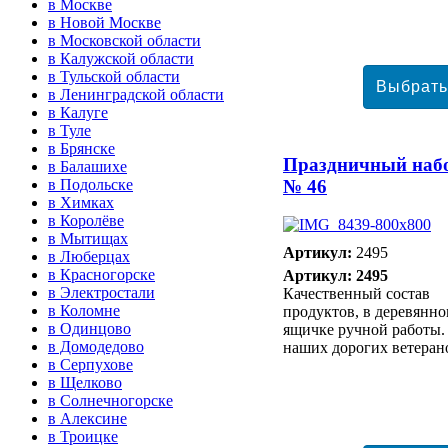
в Москве
в Новой Москве
в Московской области
в Калужской области
в Тульской области
в Ленинградской области
в Калуге
в Туле
в Брянске
Праздничный наб
в Балашихе
№ 46
в Подольске
в Химках
в Королёве
в Мытищах
Артикул:
2495
в Люберцах
в Красногорске
Артикул: 2495
в Электростали
Качественный состав
в Коломне
продуктов, в деревянн
в Одинцово
ящичке ручной работы.
в Домодедово
наших дорогих ветеран
в Серпухове
в Щелково
в Солнечногорске
в Алексине
в Троицке