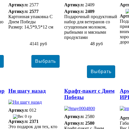
Артикул:
2577
Артикул:
2409
Арт
Артикул: 2577
Артикул: 2409
Арт
Картонная упаковка С
Подарочный продуктовый
Пода
шо
Днем Победы
набор для ветеранов со
при
Размер: 14,5*9,5*12 см
сгущенным молоком,
вним
рыбными и мясными
хор
продуктами
доро
4141 руб
48 руб
ор
Ни шагу назад
Крафт-пакет с Днем
Арм
Победы
ИР
Артикул:
012
Артикул:
2580
0 гр
Арт
Артикул: 2371
Артикул: 2580
Габа
Это подарок для тех, кто
Крафт-пакет с Днем
Вес 