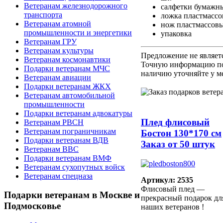
Ветеранам железнодорожного
салфетки бумажны
транспорта
ложка пластмассов
Ветеранам атомной
нож пластмассовы
промышленности и энергетики
упаковка
Ветеранам ГРУ
Ветеранам культуры
Предложение не являет
Ветеранам космонавтики
Точную информацию по
Подарки ветеранам МЧС
наличию уточняйте у м
Ветеранам авиации
Подарки ветеранам ЖКХ
Ветеранам автомобильной
промышленности
Подарки ветеранам адвокатуры
Плед флисовый
Ветеранам РВСН
Ветеранам пограничникам
Бостон 130*170 см
Подарки ветеранам ВДВ
Заказ от 50 штук
Ветеранам ВВС
Подарки ветеранам ВМФ
Ветеранам сухопутных войск
Ветеранам спецназа
Артикул: 2535
Флисовый плед —
Подарки
ветеранам в Москве и
прекрасный подарок дл
Подмосковье
наших ветеранов !