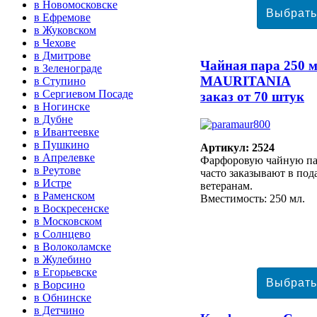
в Новомосковске
в Ефремове
в Жуковском
в Чехове
в Дмитрове
Чайная пара 250 м
в Зеленограде
MAURITANIA
в Ступино
в Сергиевом Посаде
заказ от 70 штук
в Ногинске
в Дубне
в Ивантеевке
в Пушкино
Артикул: 2524
в Апрелевке
Фарфоровую чайную п
в Реутове
часто заказывают в под
в Истре
ветеранам.
в Раменском
Вместимость: 250 мл.
в Воскресенске
в Московском
в Солнцево
в Волоколамске
в Жулебино
в Егорьевске
в Ворсино
в Обнинске
в Детчино