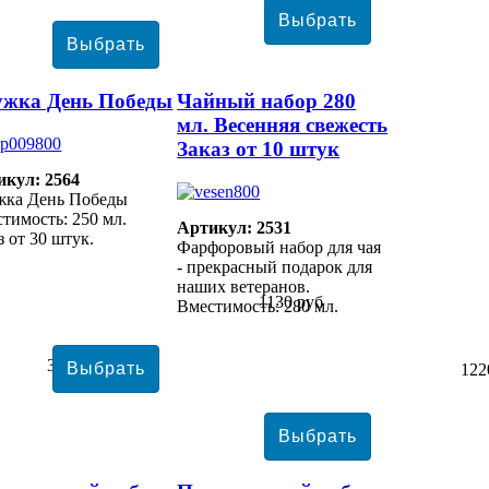
ужка День Победы
Чайный набор 280
мл. Весенняя свежесть
Заказ от 10 штук
икул: 2564
жка День Победы
тимость: 250 мл.
Артикул: 2531
з от 30 штук.
Фарфоровый набор для чая
- прекрасный подарок для
наших ветеранов.
1130 руб
Вместимость: 280 мл.
3855 руб
122