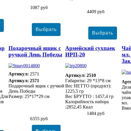
1087 руб
4409 руб
ор
Подарочный ящик с
Армейский сухпаек
Чай
ручкой День Победы
ИРП-20
мл.
Зак
Артикул:
2571
Артикул: 2510
Артикул: 2571
Габариты: 29 *13*8 см
Арт
Подарочный ящик с ручкой
Вес НЕТТО (продукт):
Диза
ом
День Победы
1225,5 гр
чайн
 Для
Размер: 25*17*29 см
Вес БРУТТО : 1457,4 гр
упак
ов
Калорийность набора
мл.
:2852,45 Ккал
Вмес
1484 руб
6355 руб