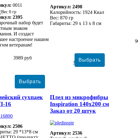
икул:
0011
Артикул: 2498
0 гр
Калорийность: 1924 Ккал
икул: 2395
Вес: 870 гр
рочный набор будет
Габариты: 29 х 13 х 8 см
ятным знаком
ания. И создаст
ошее настроение нашим
9
гим ветеранам!
3989 руб
3556 руб
ейский сухпаек
Плед из микрофибры
П-16
Inspiration 140х200 см
Заказ от 20 штук
икул: 2506
риты: 29 *13*8 см
Артикул: 2536
НЕТТО (продукт):