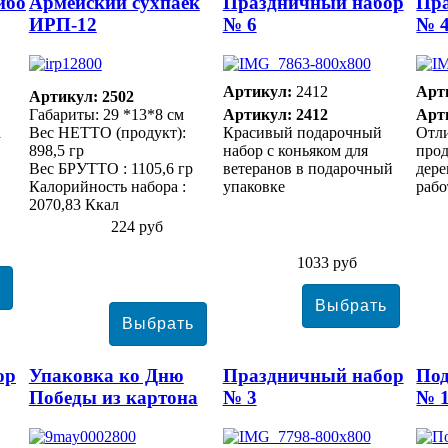
ибо
Армейский сухпаек
Праздничный набор
Пр
ИРП-12
№ 6
№ 
Артикул:
2412
Арт
Артикул: 2502
Габариты: 29 *13*8 см
Артикул: 2412
Арт
а
Вес НЕТТО (продукт):
Красивый подарочный
Отл
898,5 гр
набор с коньяком для
прод
Вес БРУТТО : 1105,6 гр
ветеранов в подарочный
дер
Калорийность набора :
упаковке
раб
2070,83 Ккал
224 руб
1033 руб
ор
Упаковка ко Дню
Праздничный набор
По
Победы из картона
№ 3
№ 1