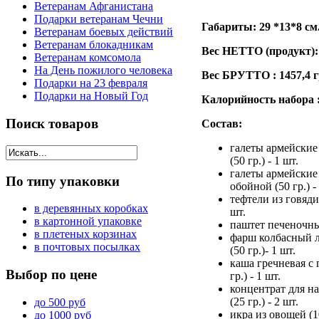
Ветеранам Афганистана
Подарки ветеранам Чечни
Габариты: 29 *13*8 см
Ветеранам боевых действий
Ветеранам блокадникам
Вес НЕТТО (продукт): 
Ветеранам комсомола
На День пожилого человека
Вес БРУТТО : 1457,4 г
Подарки на 23 февраля
Подарки на Новый Год
Калорийность набора 
Поиск
товаров
Состав:
галеты армейские
(50 гр.) - 1 шт.
галеты армейские
По
типу упаковки
обойной (50 гр.) -
тефтели из говядин
в деревянных коробках
шт.
в картонной упаковке
паштет печеночный
в плетеных корзинах
фарш колбасный 
в почтовых посылках
(50 гр.)- 1 шт.
каша гречневая с 
Выбор
по цене
гр.) - 1 шт.
концентрат для 
(25 гр.) - 2 шт.
до 500 руб
икра из овощей (10
до 1000 руб