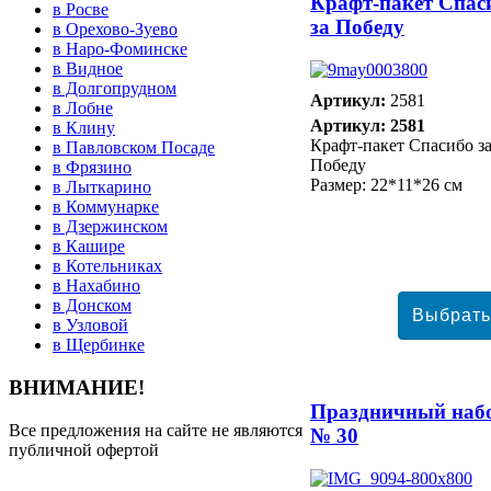
Крафт-пакет Спас
в Росве
за Победу
в Орехово-Зуево
в Наро-Фоминске
в Видное
в Долгопрудном
Артикул:
2581
в Лобне
Артикул: 2581
в Клину
Крафт-пакет Спасибо з
в Павловском Посаде
Победу
в Фрязино
Размер: 22*11*26 см
в Лыткарино
в Коммунарке
в Дзержинском
в Кашире
в Котельниках
в Нахабино
в Донском
в Узловой
в Щербинке
ВНИМАНИЕ!
Праздничный наб
Все предложения на сайте не являются
№ 30
публичной офертой