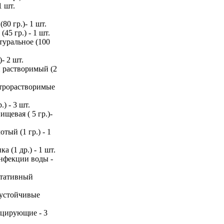
1 шт.
80 гр.)- 1 шт.
45 гр.) - 1 шт.
туральное (100
- 2 шт.
 растворимый (2
строрастворимые
.) - 3 шт.
ищевая ( 5 гр.)-
тый (1 гр.) - 1
а (1 др.) - 1 шт.
инфекции воды -
ртативный
оустойчивые
ицирующие - 3