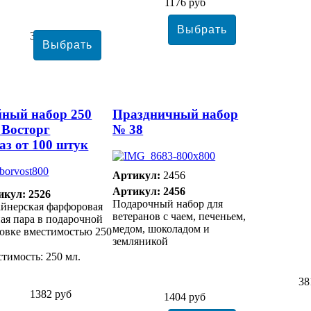
1176 руб
3171 руб
ный набор 250
Праздничный набор
 Восторг
№ 38
аз от 100 штук
Артикул:
2456
Артикул: 2456
икул: 2526
Подарочный набор для
йнерская фарфоровая
ветеранов с чаем, печеньем,
ая пара в подарочной
медом, шоколадом и
овке вместимостью 250
земляникой
тимость: 250 мл.
38
1382 руб
1404 руб