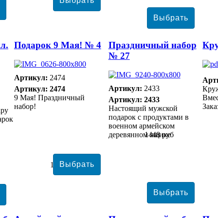
л.
Подарок 9 Мая! № 4
Праздничный набор
Кр
№ 27
Артикул:
2474
Арт
Артикул:
2433
Артикул: 2474
Кру
9 Мая! Праздничный
Вмес
Артикул: 2433
набор!
Зака
Настоящий мужской
ару
подарок с продуктами в
арок
военном армейском
деревянном ящике
1448 руб
1844 руб