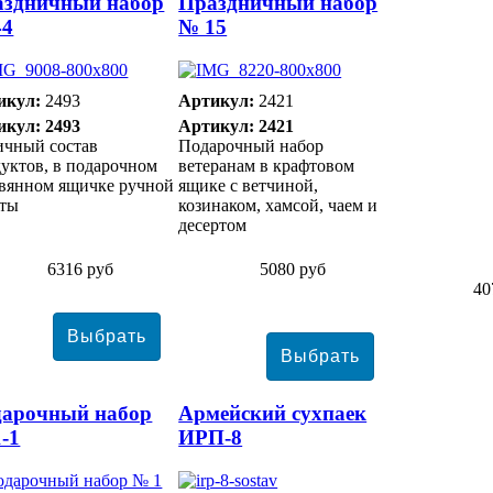
аздничный набор
Праздничный набор
44
№ 15
икул:
2493
Артикул:
2421
икул: 2493
Артикул: 2421
ичный состав
Подарочный набор
уктов, в подарочном
ветеранам в крафтовом
евянном ящичке ручной
ящике с ветчиной,
оты
козинаком, хамсой, чаем и
десертом
6316 руб
5080 руб
40
дарочный набор
Армейский сухпаек
-1
ИРП-8