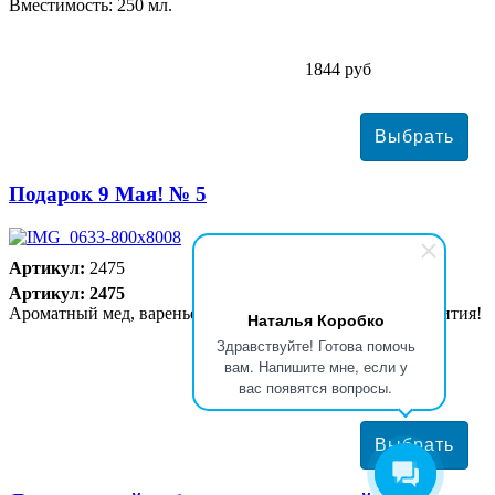
Вместимость: 250 мл.
1844 руб
Подарок 9 Мая! № 5
Артикул:
2475
Артикул: 2475
Ароматный мед, варенье и сладости, для отличного чаепития!
Наталья Коробко
Здравствуйте! Готова помочь
вам. Напишите мне, если у
1859 руб
вас появятся вопросы.