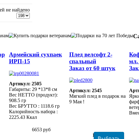
ей не найдено
С
ор
Армейский сухпаек
Плед велсофт 2-
Коф
ИРП-15
спальный
мл.
Заказ от 60 штук
Зак
Артикул: 2505
Габариты: 29 *13*8 см
Артикул: 2545
Арт
Вес НЕТТО (продукт):
Мягкий плед в подарок на
Ярк
908.5 гр
9 Мая !
фарф
Вес БРУТТО : 1118.6 гр
вете
Калорийность набора :
Вмес
2225.43 Ккал
6653 руб
1078 руб