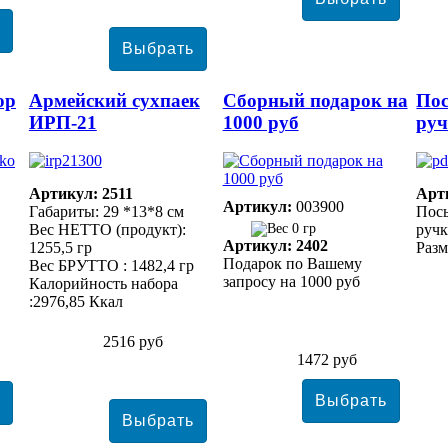
ор
Армейский сухпаек
Сборный подарок на
По
ИРП-21
1000 руб
ру
Артикул: 2511
Арт
Артикул:
003900
Габариты: 29 *13*8 см
Пос
Вес НЕТТО (продукт):
0 гр
руч
Артикул: 2402
1255,5 гр
Разм
Подарок по Вашему
Вес БРУТТО : 1482,4 гр
запросу на 1000 руб
Калорийность набора
:2976,85 Ккал
2516 руб
1472 руб