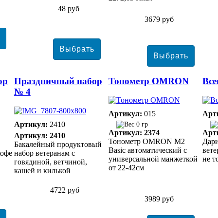
48 руб
3679 руб
ор
Праздничный набор
Тонометр ОMRON
Все
№ 4
Артикул:
015
Арт
Артикул:
2410
0 гр
Артикул: 2374
Арт
Артикул: 2410
Тонометр ОMRON M2
Дари
Бакалейный продуктовый
Basic автоматический с
вете
кофе
набор ветеранам с
универсальной манжеткой
не т
говядиной, ветчиной,
от 22-42см
кашей и килькой
4722 руб
3989 руб