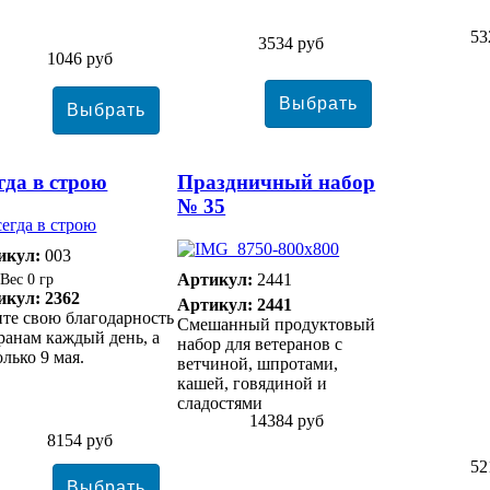
53
3534 руб
1046 руб
гда в строю
Праздничный набор
№ 35
икул:
003
Артикул:
2441
0 гр
икул: 2362
Артикул: 2441
те свою благодарность
Смешанный продуктовый
ранам каждый день, а
набор для ветеранов с
олько 9 мая.
ветчиной, шпротами,
кашей, говядиной и
сладостями
14384 руб
8154 руб
52