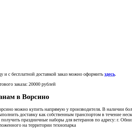
0-100-71-75 (Россия)
и с бесплатной доставкой заказ можно оформить
здесь
.
ового заказа: 20000 рублей
анам в Ворсино
орсино можно купить напрямую у производителя. В наличии бол
полнить доставку как собственным транспортом в течение неско
 получить праздничные наборы для ветеранов по адресу: г. Обн
ложенного на территории технопарка