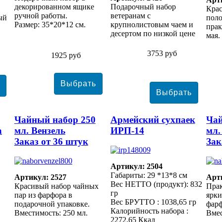
декорированном ящике
Подарочный набор
Крас
ручной работы.
ветеранам с
ый
поло
Размер: 35*20*12 см.
крупнолистовым чаем и
прак
десертом по низкой цене
мая.
3753 руб
1925 руб
Чайный набор 250
Армейский сухпаек
Чай
а
мл. Вензель
ИРП-14
мл.
Заказ от 36 штук
Зак
Артикул: 2504
Габариты: 29 *13*8 см
Артикул: 2527
Арт
Вес НЕТТО (продукт): 832
Красивый набор чайных
Прак
гр
пар из фарфора в
ярки
Вес БРУТТО : 1038,65 гр
подарочной упаковке.
фарф
Калорийность набора :
Вместимость: 250 мл.
Вмес
2272,65 Ккал