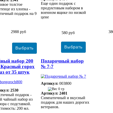
Еще один подарок с
ивое толстое
продуктовым набором в
тенце из хлопка -
военном ящике по низкой
тичный подарок на 9
цене
2988 руб
38
580 руб
ный набор 200
Подарочный набор
 Красный горох
№ 7-7
аз от 35 штук
Артикул:
003800
0 гр
икул: 2530
Артикул: 2401
тичный подарок -
Симпатичный и вкусный
й чайный набор из
подарок для наших дорогих
ора с подставкой.
ветеранов.
тимость: 200 мл.