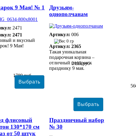
арок 9 Мая! № 1
Друзьям-
однополчанам
икул:
2471
Артикул:
006
икул: 2471
сивый и вкусный
0 гр
рок! 9 Мая!
Артикул: 2365
Такая уникальная
подарочная корзина –
отличный подарок к
2195 руб
празднику 9 мая.
1789 руб
56
ед флисовый
Праздничный набор
тон 130*170 см
№ 30
аз от 50 штук