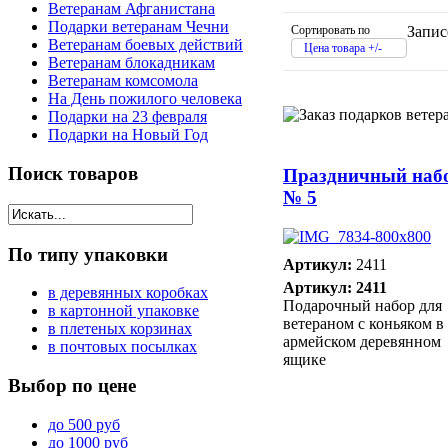
Ветеранам Афганистана
Подарки ветеранам Чечни
Сортировать по
Запис
Ветеранам боевых действий
Цена товара +/-
Ветеранам блокадникам
Ветеранам комсомола
На День пожилого человека
Подарки на 23 февраля
Подарки на Новый Год
Поиск
товаров
Праздничный наб
№ 5
По
типу упаковки
Артикул:
2411
Артикул: 2411
в деревянных коробках
Подарочный набор для
в картонной упаковке
ветераном с коньяком в
в плетеных корзинах
армейском деревянном
в почтовых посылках
ящике
Выбор
по цене
до 500 руб
до 1000 руб