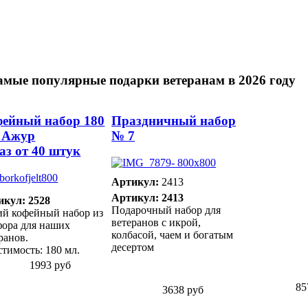
амые популярные подарки ветеранам в 2026 году
ейный набор 180
Праздничный набор
 Ажур
№ 7
аз от 40 штук
Артикул:
2413
Артикул: 2413
икул: 2528
Подарочный набор для
ий кофейный набор из
ветеранов с икрой,
ора для наших
колбасой, чаем и богатым
ранов.
десертом
тимость: 180 мл.
1993 руб
85
3638 руб