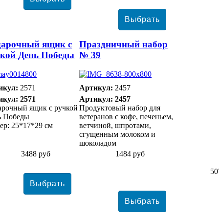
арочный ящик с
Праздничный набор
кой День Победы
№ 39
икул:
2571
Артикул:
2457
икул: 2571
Артикул: 2457
арочный ящик с ручкой
Продуктовый набор для
ь Победы
ветеранов с кофе, печеньем,
ер: 25*17*29 см
ветчиной, шпротами,
сгущенным молоком и
шоколадом
3488 руб
1484 руб
50