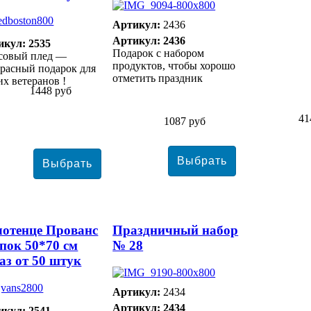
Артикул:
2436
Артикул: 2436
икул: 2535
Подарок с набором
совый плед —
продуктов, чтобы хорошо
расный подарок для
отметить праздник
х ветеранов !
1448 руб
41
1087 руб
отенце Прованс
Праздничный набор
пок 50*70 см
№ 28
аз от 50 штук
Артикул:
2434
Артикул: 2434
икул: 2541