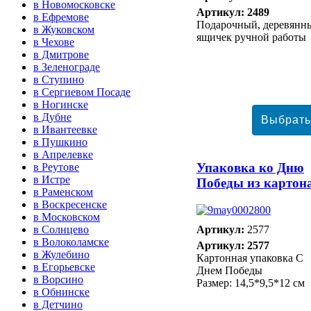
в Новомосковске
Артикул: 2489
в Ефремове
Подарочный, деревянн
в Жуковском
ящичек ручной работы
в Чехове
в Дмитрове
в Зеленограде
в Ступино
в Сергиевом Посаде
в Ногинске
в Дубне
в Ивантеевке
в Пушкино
в Апрелевке
Упаковка ко Дню
в Реутове
в Истре
Победы из картон
в Раменском
в Воскресенске
в Московском
в Солнцево
Артикул:
2577
в Волоколамске
Артикул: 2577
в Жулебино
Картонная упаковка С
в Егорьевске
Днем Победы
в Ворсино
Размер: 14,5*9,5*12 см
в Обнинске
в Детчино