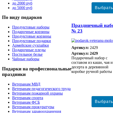
до 2000 руб
до 5000 руб
По
виду подарков
Праздничный наб
Продуктовые наборы
№ 23
Подарочные корзины
Продуктовые корзины
Продуктовые подарки
Армейские сухпайки
Артикул:
2429
Подарочные пледы
Артикул: 2429
Постельное белье
Подарочный набор с
Чайные наборы
составом из каши, чая и
десерта в деревянной
Подарки
на профессиональные
коробке ручной работы
праздники
Ветеранам МВД
Ветеранам педагогического труда
Ветеранам пожарной охраны
Ветеранам спорта
Ветеранам ФСБ
Ветеранам прокуратуры
Ветеранам здравоохранения