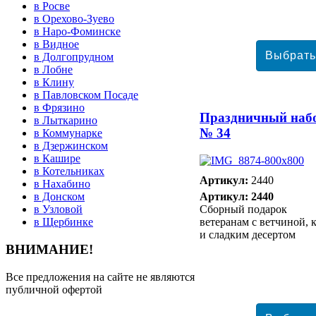
в Росве
в Орехово-Зуево
в Наро-Фоминске
в Видное
в Долгопрудном
в Лобне
в Клину
в Павловском Посаде
в Фрязино
Праздничный наб
в Лыткарино
№ 34
в Коммунарке
в Дзержинском
в Кашире
в Котельниках
Артикул:
2440
в Нахабино
Артикул: 2440
в Донском
Сборный подарок
в Узловой
ветеранам с ветчиной, 
в Щербинке
и сладким десертом
ВНИМАНИЕ!
Все предложения на сайте не являются
публичной офертой