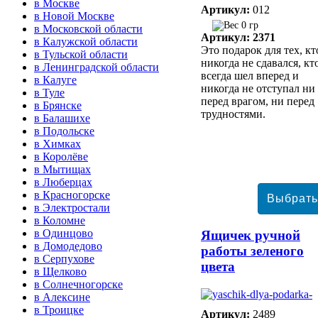
в Москве
Артикул:
012
в Новой Москве
0 гр
в Московской области
Артикул: 2371
в Калужской области
Это подарок для тех, кт
в Тульской области
никогда не сдавался, кт
в Ленинградской области
всегда шел вперед и
в Калуге
никогда не отступал ни
в Туле
перед врагом, ни перед
в Брянске
трудностями.
в Балашихе
в Подольске
в Химках
в Королёве
в Мытищах
в Люберцах
в Красногорске
в Электростали
в Коломне
в Одинцово
Ящичек ручной
в Домодедово
работы зеленого
в Серпухове
цвета
в Щелково
в Солнечногорске
в Алексине
в Троицке
Артикул:
2489