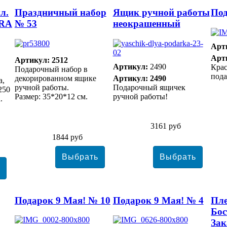
л.
Праздничный набор
Ящик ручной работы
Под
RA
№ 53
неокрашенный
Арт
Арт
Артикул: 2512
Артикул:
2490
Кра
Подарочный набор в
пода
декорированном ящике
Артикул: 2490
а,
ручной работы.
Подарочный ящичек
250
Размер: 35*20*12 см.
ручной работы!
.
3161 руб
1844 руб
Подарок 9 Мая! № 10
Подарок 9 Мая! № 4
Пл
Бос
Зак