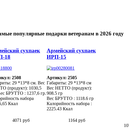
амые популярные подарки ветеранам в 2026 году
ейский сухпаек
Армейский сухпаек
П-18
ИРП-15
икул: 2508
Артикул: 2505
риты: 29 *13*8 см. Вес
Габариты: 29 *13*8 см
О (продукт): 1030,5
Вес НЕТТО (продукт):
Вес БРУТТО : 1237,6 гр.
908.5 гр
рийность набора
Вес БРУТТО : 1118.6 гр
6,65 Ккал
Калорийность набора :
2225.43 Ккал
4071 руб
1164 руб
10