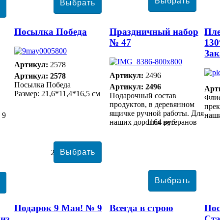
Посылка Победа
Праздничный набор
Пл
№ 47
130
Зак
Артикул:
2578
Артикул:
2496
Артикул: 2578
Посылка Победа
Артикул: 2496
Арт
Размер: 21,6*11,4*16,5 см
Подарочный состав
Фли
продуктов, в деревянном
прек
ящичке ручной работы. Для
 9
наши
наших дорогих ветеранов
1164 руб
2188 руб
Подарок 9 Мая! № 9
Всегда в строю
По
 из
Ста