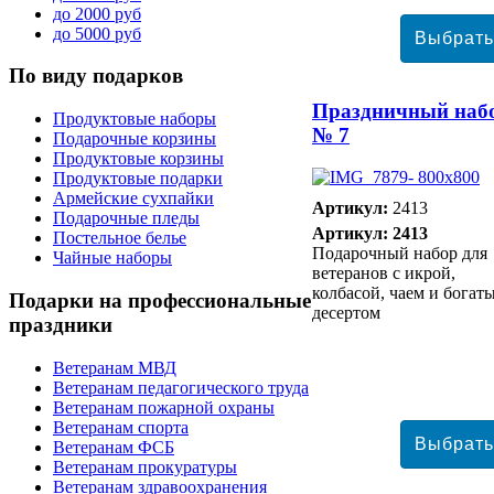
до 2000 руб
до 5000 руб
По
виду подарков
Праздничный наб
Продуктовые наборы
№ 7
Подарочные корзины
Продуктовые корзины
Продуктовые подарки
Армейские сухпайки
Артикул:
2413
Подарочные пледы
Артикул: 2413
Постельное белье
Подарочный набор для
Чайные наборы
ветеранов с икрой,
колбасой, чаем и богат
Подарки
на профессиональные
десертом
праздники
Ветеранам МВД
Ветеранам педагогического труда
Ветеранам пожарной охраны
Ветеранам спорта
Ветеранам ФСБ
Ветеранам прокуратуры
Ветеранам здравоохранения