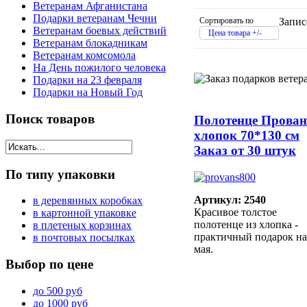
Ветеранам Афганистана
Подарки ветеранам Чечни
Сортировать по
Запис
Ветеранам боевых действий
Цена товара +/-
Ветеранам блокадникам
Ветеранам комсомола
На День пожилого человека
Подарки на 23 февраля
Подарки на Новый Год
Поиск
товаров
Полотенце Прован
хлопок 70*130 см
Заказ от 30 штук
По
типу упаковки
Артикул: 2540
в деревянных коробках
Красивое толстое
в картонной упаковке
полотенце из хлопка -
в плетеных корзинах
практичный подарок на
в почтовых посылках
мая.
Выбор
по цене
до 500 руб
до 1000 руб