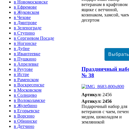
в Новомосковске
ветеранам в крафтовом
в Ефремове
ящике с ветчиной,
в Жуковском
козинаком, хамсой, чае
в Чехове
десертом
в Дмитрове
в Зеленограде
в Ступино
в Сергиевом Посаде
в Ногинске
в Дубне
в Ивантеевке
в Пушкино
в Апрелевке
Праздничный наб
в Реутове
в Истре
№ 38
в Раменском
в Воскресенске
в Московском
Артикул:
2456
в Солнцево
в Волоколамске
Артикул: 2456
в Жулебино
Подарочный набор для
в Егорьевске
ветеранов с чаем, печен
в Ворсино
медом, шоколадом и
в Обнинске
земляникой
в Детчино