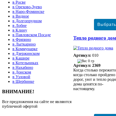
в Росве
в Орехово-Зуево
в Наро-Фоминске
в Видное
в Долгопрудном
в Лобне
в Клину
в Павловском Посаде
Тепло родного до
в Фрязино
в Лыткарино
в Коммунарке
в Дзержинском
Артикул:
010
в Кашире
0 гр
в Котельниках
Артикул: 2369
в Нахабино
Когда столько пережито
в Донском
когда столько пройдено
в Узловой
дорог, уют и тепло род
в Щербинке
дома ценятся по-
настоящему.
ВНИМАНИЕ!
Все предложения на сайте не являются
публичной офертой