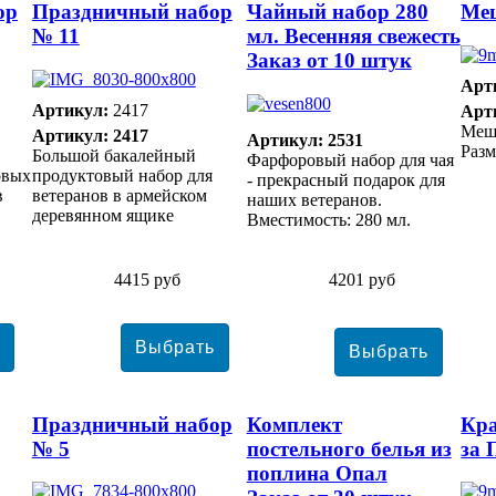
ор
Праздничный набор
Чайный набор 280
Ме
№ 11
мл. Весенняя свежесть
Заказ от 10 штук
Арт
Артикул:
2417
Арт
Меш
Артикул: 2417
Артикул: 2531
Разм
Большой бакалейный
Фарфоровый набор для чая
овых
продуктовый набор для
- прекрасный подарок для
в
ветеранов в армейском
наших ветеранов.
деревянном ящике
Вместимость: 280 мл.
4415 руб
4201 руб
Праздничный набор
Комплект
Кра
№ 5
постельного белья из
за 
поплина Опал