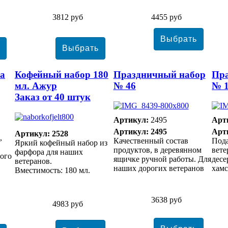
3812 руб
4455 руб
ма
Кофейный набор 180
Праздничный набор
Пр
мл. Ажур
№ 46
№ 
Заказ от 40 штук
Артикул:
2495
Арт
Артикул: 2495
Арт
Артикул: 2528
,
Качественный состав
Под
Яркий кофейный набор из
продуктов, в деревянном
вете
фарфора для наших
ного
ящичке ручной работы. Для
десе
ветеранов.
наших дорогих ветеранов
хам
Вместимость: 180 мл.
3638 руб
4983 руб