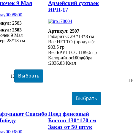
шочек 9 Мая
Армейский сухпаек
ИРП-17
икул:
2583
икул: 2583
Артикул: 2507
очек 9 Мая
Габариты: 29 *13*8 см
ер: 28*18 см
Вес НЕТТО (продукт):
983,5 гр
Вес БРУТТО : 1189,6 гр
Калорийность набора
190 руб
:2036,83 Ккал
12209 руб
11
фт-пакет Спасибо
Плед флисовый
Победу
Бостон 130*170 см
Заказ от 50 штук