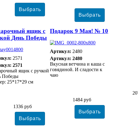
арочный ящик с
Подарок 9 Мая! № 10
кой День Победы
Артикул:
2480
икул:
2571
Артикул: 2480
Вкусная ветчина и каша с
икул: 2571
говядиной. И сладости к
арочный ящик с ручкой
чаю
ь Победы
ер: 25*17*29 см
20
1484 руб
1336 руб