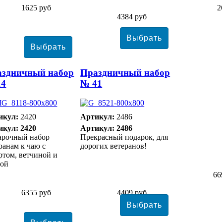
1625 руб
2
4384 руб
аздничный набор
Праздничный набор
14
№ 41
икул:
2420
Артикул:
2486
икул: 2420
Артикул: 2486
арочный набор
Прекрасный подарок, для
ранам к чаю с
дорогих ветеранов!
ртом, ветчиной и
сой
66
6355 руб
4409 руб