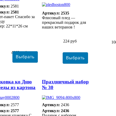
икул:
2581
икул: 2581
Артикул: 2535
т-пакет Спасибо за
Флисовый плед —
еду
прекрасный подарок для
ер: 22*11*26 см
наших ветеранов !
224 руб
10
4802 руб
ковка ко Дню
Праздничный набор
еды из картона
№ 30
икул:
2577
Артикул:
2436
икул: 2577
Артикул: 2436
онная упаковка С
Подарок с набором