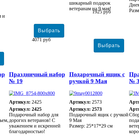
шикарный подарок
Дне
ветеранам на 9 мая!
Разм
1925 руб
м и
4071 руб
ор
Праздничный набор
Подарочный ящик с
Пр
№ 19
ручкой 9 Мая
№ 
Артикул:
2425
Артикул:
2573
Арт
Артикул: 2425
Артикул: 2573
Арт
Подарочный набор для
Подарочный ящик с ручкой
Сбо
ьем,
дорогих ветеранов! С
9 Мая
пода
уважением и искренней
Размер: 25*17*29 см
вете
благодарностью!
коро