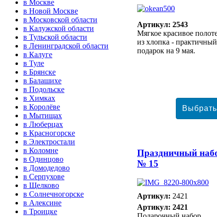
в Москве
в Новой Москве
в Московской области
Артикул: 2543
в Калужской области
Мягкое красивое полот
в Тульской области
из хлопка - практичный
в Ленинградской области
подарок на 9 мая.
в Калуге
в Туле
в Брянске
в Балашихе
в Подольске
в Химках
в Королёве
в Мытищах
в Люберцах
в Красногорске
в Электростали
в Коломне
Праздничный наб
в Одинцово
№ 15
в Домодедово
в Серпухове
в Щелково
в Солнечногорске
Артикул:
2421
в Алексине
Артикул: 2421
в Троицке
Подарочный набор