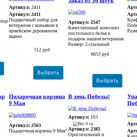
Заказ от 30 штук
Артикул:
2411
Арт
Артикул: 2411
Арт
Подарочный набор для
Краф
енце
Артикул: 2547
ветераном с коньяком в
Поб
Качественный комплект
армейском деревянном
Разм
постельного белья в
ящике
подарок нашим ветеранам.
Размер: 2-спальный
512 руб
6653 руб
ор
Подарочная корзина
В день Победы!
Упа
9 Мая
Поб
Артикул:
103
Арт
0 гр
Артикул: 2563
Артикул: 2385
Подарочная корзина 9 Мая"
Арт
Оригинальный и
Карт