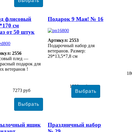
ед флисовый
Подарок 9 Мая! № 16
*170 см
аз от 50 штук
Артикул: 2553
Подарочный набор для
ветеранов. Размер:
икул: 2556
29*13,5*7,8 см
совый плед —
расный подарок для
х ветеранов !
18
1090 руб
7273 руб
сылочный ящик
Праздничный набор
ндарт
№ 29