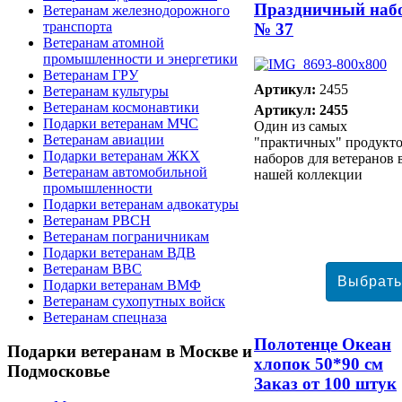
Праздничный наб
Ветеранам железнодорожного
транспорта
№ 37
Ветеранам атомной
промышленности и энергетики
Ветеранам ГРУ
Артикул:
2455
Ветеранам культуры
Ветеранам космонавтики
Артикул: 2455
Подарки ветеранам МЧС
Один из самых
Ветеранам авиации
"практичных" продукт
Подарки ветеранам ЖКХ
наборов для ветеранов 
Ветеранам автомобильной
нашей коллекции
промышленности
Подарки ветеранам адвокатуры
Ветеранам РВСН
Ветеранам пограничникам
Подарки ветеранам ВДВ
Ветеранам ВВС
Подарки ветеранам ВМФ
Ветеранам сухопутных войск
Ветеранам спецназа
Полотенце Океан
Подарки
ветеранам в Москве и
хлопок 50*90 см
Подмосковье
Заказ от 100 штук