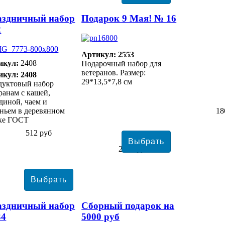
аздничный набор
Подарок 9 Мая! № 16
2
Артикул: 2553
икул:
2408
Подарочный набор для
ветеранов. Размер:
икул: 2408
29*13,5*7,8 см
дуктовый набор
ранам с кашей,
диной, чаем и
ньем в деревянном
18
ке ГОСТ
512 руб
2813 руб
аздничный набор
Сборный подарок на
34
5000 руб