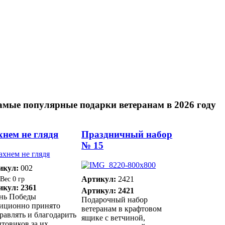
амые популярные подарки ветеранам в 2026 году
нем не глядя
Праздничный набор
№ 15
икул:
002
Артикул:
2421
0 гр
икул: 2361
Артикул: 2421
ень Победы
Подарочный набор
диционно принято
ветеранам в крафтовом
равлять и благодарить
ящике с ветчиной,
товиков за их