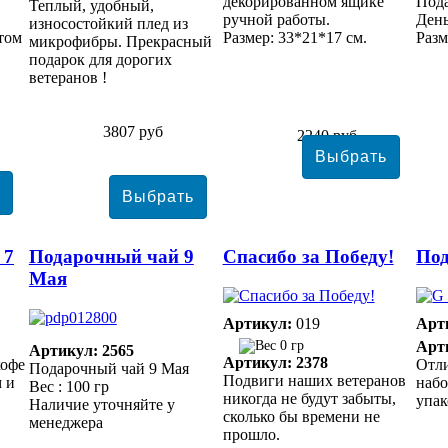
декорированном ящике
Под
Теплый, удобный,
ручной работы.
Ден
износостойкий плед из
ртом
Размер: 33*21*17 см.
Разм
микрофибры. Прекрасный
подарок для дорогих
ветеранов !
3807 руб
2240 руб
 7
Подарочный чай 9
Спасибо за Победу!
Под
Мая
Артикул:
019
Арт
0 гр
Арт
Артикул: 2565
Артикул: 2378
кофе
Отл
Подарочный чай 9 Мая
Подвиги наших ветеранов
 и
набо
Вес : 100 гр
никогда не будут забыты,
упак
Наличие уточняйте у
сколько бы времени не
менеджера
прошло.