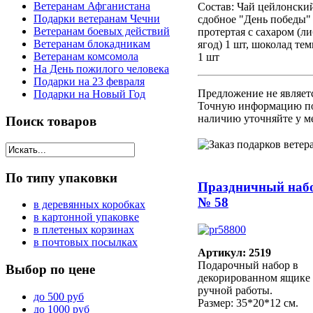
Ветеранам Афганистана
Состав: Чай цейлонский
Подарки ветеранам Чечни
сдобное "День победы" 
Ветеранам боевых действий
протертая с сахаром (ли
Ветеранам блокадникам
ягод) 1 шт, шоколад т
Ветеранам комсомола
1 шт
На День пожилого человека
Подарки на 23 февраля
Предложение не являет
Подарки на Новый Год
Точную информацию по
наличию уточняйте у м
Поиск
товаров
По
типу упаковки
Праздничный наб
№ 58
в деревянных коробках
в картонной упаковке
в плетеных корзинах
в почтовых посылках
Артикул: 2519
Подарочный набор в
Выбор
по цене
декорированном ящике
ручной работы.
до 500 руб
Размер: 35*20*12 см.
до 1000 руб