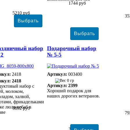
1744 руб
5210 руб
35
аздничный набор
Подарочный набор
12
№ 5-5
икул:
2418
Артикул:
003400
икул: 2418
0 гр
Артикул: 2399
уктовый набор с
Хороший подарок для
й, молоком,
наших дорогих ветеранов.
ладом, халвой,
отами, фрикадельками
же люля-кебаб в
6692 руб
аве
79
3863 руб