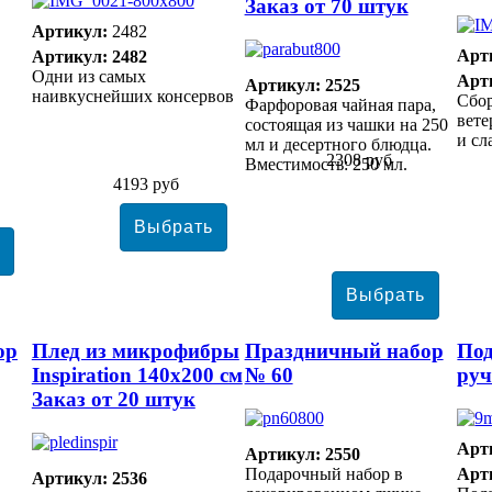
Заказ от 70 штук
Артикул:
2482
Арт
Артикул: 2482
Одни из самых
Арт
Артикул: 2525
наивкуснейших консервов
Сбо
Фарфоровая чайная пара,
вете
состоящая из чашки на 250
и сл
мл и десертного блюдца.
2308 руб
Вместимость: 250 мл.
4193 руб
ор
Плед из микрофибры
Праздничный набор
Под
Inspiration 140х200 см
№ 60
руч
Заказ от 20 штук
Арт
Артикул: 2550
Подарочный набор в
Арт
Артикул: 2536