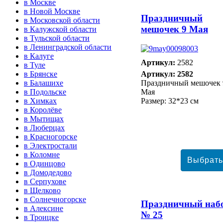
в Москве
в Новой Москве
Праздничный
в Московской области
мешочек 9 Мая
в Калужской области
в Тульской области
в Ленинградской области
в Калуге
Артикул:
2582
в Туле
в Брянске
Артикул: 2582
в Балашихе
Праздничный мешочек 
в Подольске
Мая
в Химках
Размер: 32*23 см
в Королёве
в Мытищах
в Люберцах
в Красногорске
в Электростали
в Коломне
в Одинцово
в Домодедово
в Серпухове
в Щелково
в Солнечногорске
Праздничный наб
в Алексине
№ 25
в Троицке