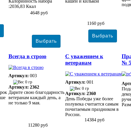
Калорийность набора
кашей и килькой
подв
:2036,83 Ккал
4648 руб
1160 руб
Всегда в строю
С уважением к
Пр
ветеранам
№ 
Артикул:
003
Артикул:
001
0 гр
Арт
Артикул: 2362
0 гр
Под
арок
Дарите свою благодарность
Артикул: 2360
дек
уше
ветеранам каждый день, а
День Победы уже более
ручн
не только 9 мая.
полувека считается самым
Разм
почитаемым праздником в
России.
14384 руб
11280 руб