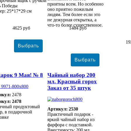
арочный ящик с ручкой
приятны всем. Но особенно
ь Победы
оно приятно пожилым
ер: 25*17*29 см
людям. Тем более если это
не дежурная открытка, а
что-то более существенное.
4625 руб
1484 руб
19
арок 9 Мая! № 8
Чайный набор 200
мл. Красный горох
Заказ от 35 штук
икул:
2478
икул: 2478
ичный продуктовый
Артикул: 2530
р, в подарочной
Практичный подарок -
овке
яркий чайный набор из
фарфора с подставкой.
Вместимость: 200 мл.