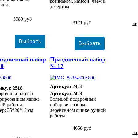
козинаком, хамсой, чаем и
иги.
десертом
3989 руб
3171 руб
40
аздничный набор
Праздничный набор
50
№ 17
Артикул:
2423
икул: 2518
арочный набор в
Артикул: 2423
орированном ящике
Большой подарочный
ой работы.
набор ветеранам в
ер: 35*20*12 см.
деревянном ящике ручной
работы
4658 руб
44