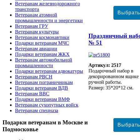
Ветеранам железнодорожного
транспорта
Ветеранам атомной
промышленности и энергетики
Ветеранам ГРУ
Ветеранам культуры
Праздничный наб
Ветеранам космонавтики
№ 51
Подарки ветеранам МЧС
Ветеранам авиации
Подарки ветеранам ЖКХ
Ветеранам автомобильной
Артикул: 2517
промышленности
Подарочный набор в
Подарки ветеранам адвокатуры
декорированном ящике
Ветеранам РВСН
ручной работы.
Ветеранам пограничникам
Размер: 35*20*12 см.
Подарки ветеранам ВДВ
Ветеранам ВВС
Подарки ветеранам ВМФ
Ветеранам сухопутных войск
Ветеранам спецназа
Подарки
ветеранам в Москве и
Подмосковье