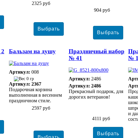
2325 руб
904 руб
 2
Бальзам на душу
Праздничный набор
Пр
№ 41
№ 
Артикул:
008
Артикул:
2486
Арт
0 гр
Артикул: 2367
Артикул: 2486
Арт
Подарочная корзина
Прекрасный подарок, для
Прод
выполненная в весеннем
дорогих ветеранов!
каше
праздничном стиле.
шоко
2597 руб
шпр
и да
4111 руб
сост