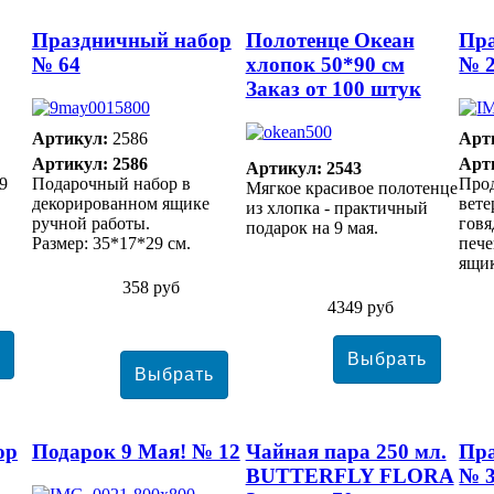
Праздничный набор
Полотенце Океан
Пр
№ 64
хлопок 50*90 см
№ 
Заказ от 100 штук
Артикул:
2586
Арт
Артикул: 2586
Арт
Артикул: 2543
9
Подарочный набор в
Про
Мягкое красивое полотенце
декорированном ящике
вете
из хлопка - практичный
ручной работы.
говя
подарок на 9 мая.
Размер: 35*17*29 см.
пече
ящи
358 руб
4349 руб
ор
Подарок 9 Мая! № 12
Чайная пара 250 мл.
Пр
BUTTERFLY FLORA
№ 