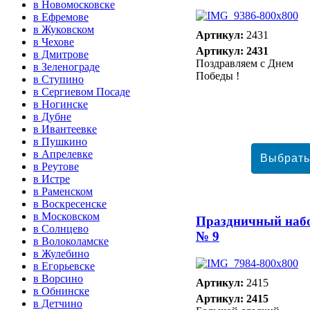
в Новомосковске
в Ефремове
в Жуковском
Артикул:
2431
в Чехове
Артикул: 2431
в Дмитрове
Поздравляем с Днем
в Зеленограде
Победы !
в Ступино
в Сергиевом Посаде
в Ногинске
в Дубне
в Ивантеевке
в Пушкино
в Апрелевке
в Реутове
в Истре
в Раменском
в Воскресенске
в Московском
Праздничный наб
в Солнцево
№ 9
в Волоколамске
в Жулебино
в Егорьевске
в Ворсино
Артикул:
2415
в Обнинске
Артикул: 2415
в Детчино