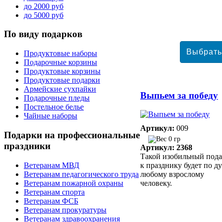
до 2000 руб
до 5000 руб
По
виду подарков
Продуктовые наборы
Подарочные корзины
Продуктовые корзины
Продуктовые подарки
Армейские сухпайки
Выпьем за победу
Подарочные пледы
Постельное белье
Чайные наборы
Артикул:
009
Подарки
на профессиональные
0 гр
праздники
Артикул: 2368
Такой изобильный под
Ветеранам МВД
к празднику будет по д
Ветеранам педагогического труда
любому взрослому
Ветеранам пожарной охраны
человеку.
Ветеранам спорта
Ветеранам ФСБ
Ветеранам прокуратуры
Ветеранам здравоохранения