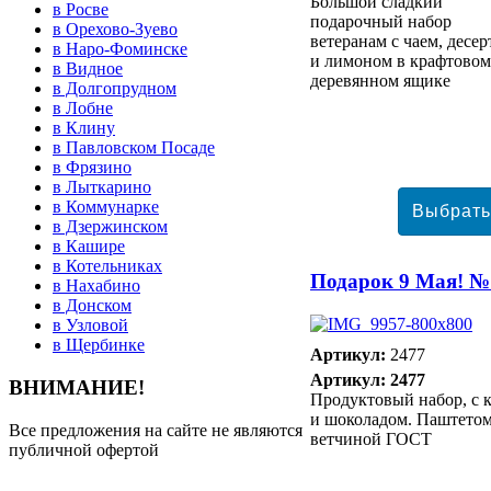
Большой сладкий
в Росве
подарочный набор
в Орехово-Зуево
ветеранам с чаем, десе
в Наро-Фоминске
и лимоном в крафтовом
в Видное
деревянном ящике
в Долгопрудном
в Лобне
в Клину
в Павловском Посаде
в Фрязино
в Лыткарино
в Коммунарке
в Дзержинском
в Кашире
в Котельниках
Подарок 9 Мая! №
в Нахабино
в Донском
в Узловой
в Щербинке
Артикул:
2477
Артикул: 2477
ВНИМАНИЕ!
Продуктовый набор, с 
и шоколадом. Паштетом
Все предложения на сайте не являются
ветчиной ГОСТ
публичной офертой