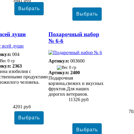
3941 руб
всей души
Подарочный набор
№ 6-6
икул:
004
Артикул:
003600
0 гр
икул: 2363
0 гр
ина изобилия с
Артикул: 2400
ественными продуктами
Подарочная
пожилого человека.
корзина,свежих и вкусных
фруктов.Для наших
дорогих ветеранов.
11326 руб
4201 руб
70