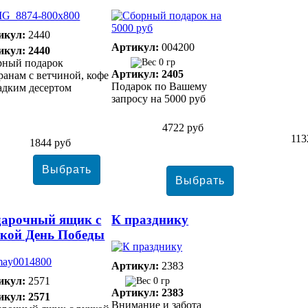
икул:
2440
Артикул:
004200
икул: 2440
рный подарок
0 гр
Артикул: 2405
ранам с ветчиной, кофе
Подарок по Вашему
адким десертом
запросу на 5000 руб
4722 руб
113
1844 руб
арочный ящик с
К празднику
кой День Победы
Артикул:
2383
икул:
2571
0 гр
Артикул: 2383
икул: 2571
Внимание и забота