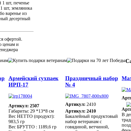
 1 шт, печенье
1 шт, земляника
бо варенье из
емный десертный
ся офертой.
 ценам и
енеджера
С
ор
Армейский сухпаек
Праздничный набор
Мах
ИРП-17
№ 4
Арт
Артикул:
2410
Артикул: 2507
Арт
Габариты: 29 *13*8 см
Артикул: 2410
В д
Вес НЕТТО (продукт):
Бакалейный продуктовый
тра
983,5 гр
набор ветеранам с
позд
Вес БРУТТО : 1189,6 гр
говядиной, ветчиной,
фрон