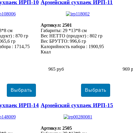
ухпаек ИРП-10
Армейский сухпаек ИРП-11
Артикул: 2501
3*8 см
Габариты: 29 *13*8 см
укт) : 870 гр
Вес НЕТТО (продукт) : 802 гр
65,6 гр
Вес БРУТТО: 996,6 гр
бора : 1714,75
Калорийность набора : 1900,95
Ккал
965 руб
969 
ухпаек ИРП-14
Армейский сухпаек ИРП-15
Артикул: 2505