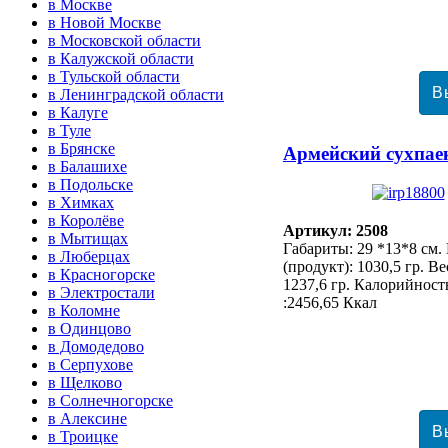
в Москве
в Новой Москве
в Московской области
в Калужской области
в Тульской области
в Ленинградской области
в Калуге
в Туле
в Брянске
Армейский сухпае
в Балашихе
в Подольске
в Химках
в Королёве
Артикул: 2508
в Мытищах
Габариты: 29 *13*8 см
в Люберцах
(продукт): 1030,5 гр. В
в Красногорске
1237,6 гр. Калорийност
в Электростали
:2456,65 Ккал
в Коломне
в Одинцово
в Домодедово
в Серпухове
в Щелково
в Солнечногорске
в Алексине
в Троицке