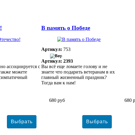
!
В память о Победе
Артикул:
753
0 гр
Артикул: 2393
но ассоциируется с
Вы всё еще ломаете голову и не
также можете
знаете что подарить ветеранам в их
 симпатичный
главный жизненный праздник?
Тогда вам к нам!
680 руб
680 