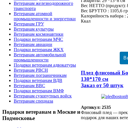
Габариты: 29 *13*8 см
Ветеранам железнодорожного
Вес НЕТТО (продукт): 8
транспорта
Вес БРУТТО : 1105,6 гр
Ветеранам атомной
Калорийность набора : 
промышленности и энергетики
Ккал
Ветеранам ГРУ
Ветеранам культуры
Ветеранам космонавтики
Подарки ветеранам МЧС
Ветеранам авиации
Подарки ветеранам ЖКХ
Ветеранам автомобильной
промышленности
Подарки ветеранам адвокатуры
Ветеранам РВСН
Плед флисовый Бо
Ветеранам пограничникам
130*170 см
Подарки ветеранам ВДВ
Заказ от 50 штук
Ветеранам ВВС
Подарки ветеранам ВМФ
Ветеранам сухопутных войск
Ветеранам спецназа
Артикул: 2535
Подарки
ветеранам в Москве и
Флисовый плед — пре
подарок для наших вете
Подмосковье