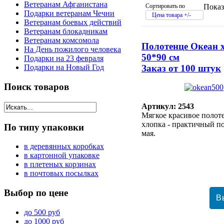
Ветеранам Афганистана
Сортировать по
Показ
Подарки ветеранам Чечни
Цена товара +/-
Ветеранам боевых действий
Ветеранам блокадникам
Ветеранам комсомола
Полотенце Океан 
На День пожилого человека
50*90 см
Подарки на 23 февраля
Заказ от 100 штук
Подарки на Новый Год
Поиск
товаров
Артикул: 2543
Мягкое красивое полот
хлопка - практичный по
По
типу упаковки
мая.
в деревянных коробках
в картонной упаковке
в плетеных корзинах
в почтовых посылках
Выбор
по цене
до 500 руб
до 1000 руб