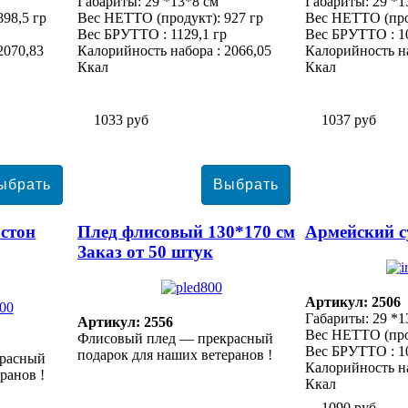
Габариты: 29 *13*8 см
Габариты: 29 *1
98,5 гр
Вес НЕТТО (продукт): 927 гр
Вес НЕТТО (про
Вес БРУТТО : 1129,1 гр
Вес БРУТТО : 10
2070,83
Калорийность набора : 2066,05
Калорийность на
Ккал
Ккал
1033 руб
1037 руб
стон
Плед флисовый 130*170 см
Армейский с
Заказ от 50 штук
Артикул: 2506
Габариты: 29 *1
Артикул: 2556
Вес НЕТТО (прод
Флисовый плед — прекрасный
Вес БРУТТО : 10
подарок для наших ветеранов !
красный
Калорийность на
ранов !
Ккал
1090 руб