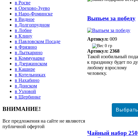
в Росве
в Орехово-Зуево
в Наро-Фоминске
Выпьем за победу
в Видное
в Долгопрудном
в Лобне
в Клину
Артикул:
009
в Павловском Посаде
0 гр
в Фрязино
Артикул: 2368
в Лыткарино
Такой изобильный под
в Коммунарке
к празднику будет по д
в Дзержинском
любому взрослому
в Кашире
человеку.
в Котельниках
в Нахабино
в Донском
в Узловой
в Щербинке
ВНИМАНИЕ!
Все предложения на сайте не являются
публичной офертой
Чайный набор 250