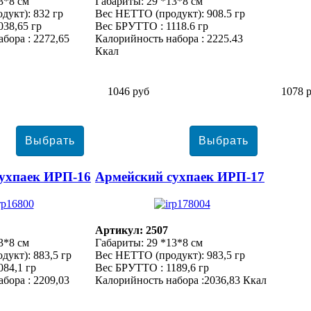
3*8 см
Габариты: 29 *13*8 см
дукт): 832 гр
Вес НЕТТО (продукт): 908.5 гр
38,65 гр
Вес БРУТТО : 1118.6 гр
бора : 2272,65
Калорийность набора : 2225.43
Ккал
1046 руб
1078 
ухпаек ИРП-16
Армейский сухпаек ИРП-17
Артикул: 2507
3*8 см
Габариты: 29 *13*8 см
укт): 883,5 гр
Вес НЕТТО (продукт): 983,5 гр
84,1 гр
Вес БРУТТО : 1189,6 гр
бора : 2209,03
Калорийность набора :2036,83 Ккал