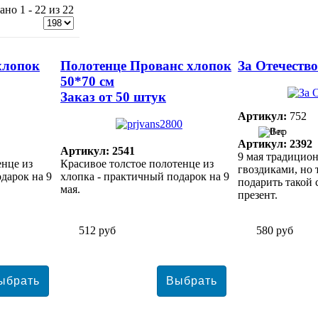
ано 1 - 22 из 22
хлопок
Полотенце Прованс хлопок
За Отечество
50*70 см
Заказ от 50 штук
Артикул:
752
0 гр
Артикул: 2392
Артикул: 2541
9 мая традицион
енце из
Красивое толстое полотенце из
гвоздиками, но 
дарок на 9
хлопка - практичный подарок на 9
подарить такой
мая.
презент.
512 руб
580 руб