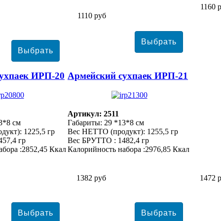
1160 
1110 руб
ухпаек ИРП-20
Армейский сухпаек ИРП-21
Артикул: 2511
3*8 см
Габариты: 29 *13*8 см
укт): 1225,5 гр
Вес НЕТТО (продукт): 1255,5 гр
57,4 гр
Вес БРУТТО : 1482,4 гр
бора :2852,45 Ккал
Калорийность набора :2976,85 Ккал
1382 руб
1472 