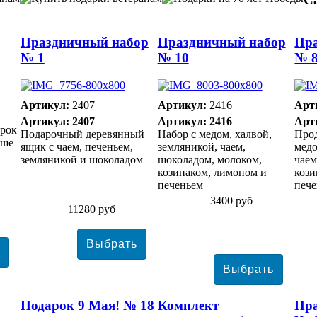
Праздничный набор
Праздничный набор
Пр
№ 1
№ 10
№ 
Артикул:
2407
Артикул:
2416
Арт
Артикул: 2407
Артикул: 2416
Арт
арок
Подарочный деревянный
Набор с медом, халвой,
Прод
уше
ящик с чаем, печеньем,
земляникой, чаем,
медо
земляникой и шоколадом
шоколадом, молоком,
чаем
козинаком, лимоном и
кози
печеньем
печ
3400 руб
11280 руб
Подарок 9 Мая! № 18
Комплект
Пр