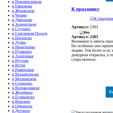
в Новомосковске
в Ефремове
К празднику
в Жуковском
в Чехове
в Дмитрове
в Зеленограде
Артикул:
2383
в Ступино
0 гр
в Сергиевом Посаде
Артикул: 2383
в Ногинске
Внимание и забота при
в Дубне
Но особенно оно прия
в Ивантеевке
людям. Тем более если 
в Пушкино
дежурная открытка, а ч
в Апрелевке
существенное.
в Реутове
в Истре
в Раменском
в Воскресенске
в Московском
в Солнцево
в Волоколамске
в Жулебино
в Егорьевске
в Ворсино
в Обнинске
в Детчино