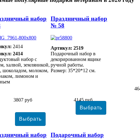
аздничный набор
Праздничный набор
8
№ 58
икул:
2414
Артикул: 2519
икул: 2414
Подарочный набор в
уктовый набор с
декорированном ящике
м, халвой, земляникой,
ручной работы.
, шоколадом, молоком,
Размер: 35*20*12 см.
наком, лимоном и
еньем
46
3807 руб
4145 руб
аздничный набор
Подарочный набор