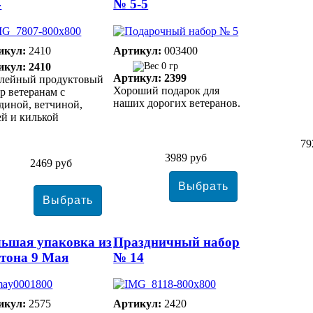
4
№ 5-5
икул:
2410
Артикул:
003400
икул: 2410
0 гр
Артикул: 2399
алейный продуктовый
Хороший подарок для
р ветеранам с
наших дорогих ветеранов.
диной, ветчиной,
й и килькой
79
3989 руб
2469 руб
ьшая упаковка из
Праздничный набор
тона 9 Мая
№ 14
икул:
2575
Артикул:
2420