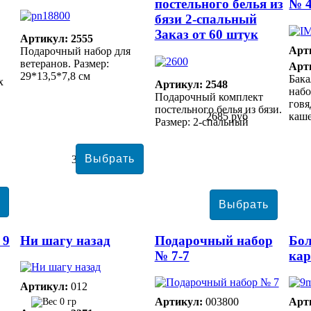
постельного белья из
№ 
бязи 2-спальный
Заказ от 60 штук
Артикул: 2555
Арт
Подарочный набор для
ветеранов. Размер:
Арт
29*13,5*7,8 см
Бак
х
Артикул: 2548
набо
Подарочный комплект
говя
постельного белья из бязи.
2685 руб
каше
Размер: 2-спальный
3679 руб
 9
Ни шагу назад
Подарочный набор
Бол
№ 7-7
кар
Артикул:
012
Артикул:
003800
Арт
0 гр