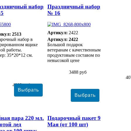
аздничный набор
Праздничный набор
55
№ 16
Артикул:
2422
икул: 2513
арочный набор в
Артикул: 2422
орированном ящике
Большой подарок
ой работы.
ветеранам с качественным
ер: 35*20*12 см.
продуктовым составом по
невысокой цене
3488 руб
40
4802 руб
ная пара 220 мл.
Подарочный пакет 9
отой лед
Мая (от 100 шт)
аз от 100 штук