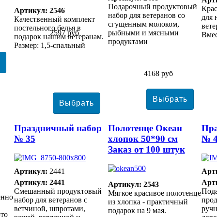
Подарочный продуктовый
Кра
Артикул: 2546
набор для ветеранов со
для 
Качественный комплект
сгущенным молоком,
вете
постельного белья в
2597 руб
рыбными и мясными
Вмес
подарок нашим ветеранам.
продуктами
Размер: 1,5-спальный
4168 руб
Праздничный набор
Полотенце Океан
Пр
№ 35
хлопок 50*90 см
№ 
Заказ от 100 штук
Артикул:
2441
Арт
Артикул: 2441
Арт
Артикул: 2543
Смешанный продуктовый
Под
Мягкое красивое полотенце
енно
набор для ветеранов с
прод
из хлопка - практичный
ветчиной, шпротами,
ручн
подарок на 9 мая.
это