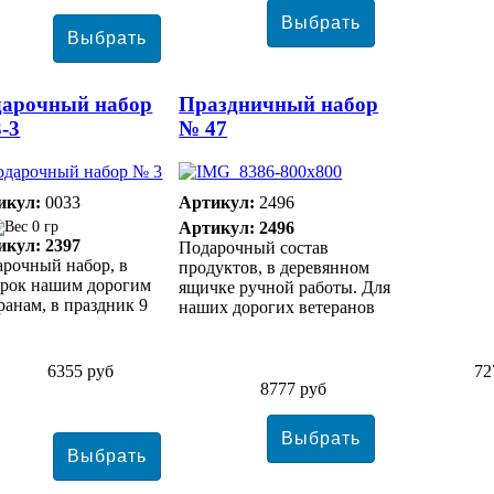
дарочный набор
Праздничный набор
-3
№ 47
икул:
0033
Артикул:
2496
0 гр
Артикул: 2496
икул: 2397
Подарочный состав
рочный набор, в
продуктов, в деревянном
арок нашим дорогим
ящичке ручной работы. Для
ранам, в праздник 9
наших дорогих ветеранов
!
6355 руб
72
8777 руб