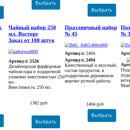
к
Чайный набор 250
Праздничный набор
По
мл. Восторг
№ 45
№ 3
Заказ от 100 штук
Артикул:
2494
Арт
Артикул: 2494
Артикул: 2526
Арт
Качественный и вкусный,
Дизайнерская фарфоровая
Пода
состав продуктов, в
чайная пара в подарочной
под
подарочном деревянном
упаковке вместимостью 250
вете
ящичке ручной работы
мл.
Мая
Вместимость: 250 мл.
1382 руб
1404 руб