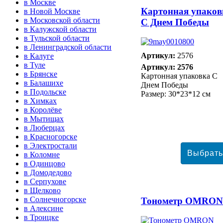
в Москве
Картонная упаков
в Новой Москве
в Московской области
С Днем Победы
в Калужской области
в Тульской области
в Ленинградской области
Артикул:
2576
в Калуге
в Туле
Артикул: 2576
в Брянске
Картонная упаковка С
в Балашихе
Днем Победы
в Подольске
Размер: 30*23*12 см
в Химках
в Королёве
в Мытищах
в Люберцах
в Красногорске
в Электростали
в Коломне
в Одинцово
в Домодедово
в Серпухове
в Щелково
в Солнечногорске
Тонометр ОMRON
в Алексине
в Троицке