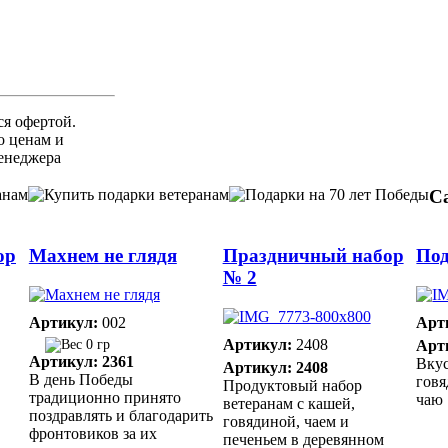
ся офертой.
 ценам и
енеджера
С
ор
Махнем не глядя
Праздничный набор
Под
№ 2
Артикул:
002
Арт
Артикул:
2408
0 гр
Арт
Артикул: 2361
Вкус
Артикул: 2408
В день Победы
говя
Продуктовый набор
традиционно принято
чаю
ветеранам с кашей,
поздравлять и благодарить
говядиной, чаем и
фронтовиков за их
печеньем в деревянном