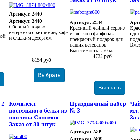
Артикул:
2440
Артикул: 2440
Артикул: 2534
Арт
Сборный подарок
Красивый чайный сервиз
Крас
ветеранам с ветчиной, кофе
из легкого фарфора -
один
кой
и сладким десертом
прекрасный подарок для
пода
наших ветеранов.
Вмес
Вместимость: 250 мл.
4722 руб
8154 руб
 2
Комплект
Праздничный набор
Чай
постельного белья из
№ 3
мл.
поплина Соломон
Зак
Заказ от 30 штук
Артикул:
2409
Артикул: 2409
Арт