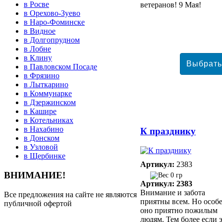
в Росве
ветеранов! 9 Мая!
в Орехово-Зуево
в Наро-Фоминске
в Видное
в Долгопрудном
в Лобне
в Клину
в Павловском Посаде
в Фрязино
в Лыткарино
в Коммунарке
в Дзержинском
в Кашире
в Котельниках
в Нахабино
К празднику
в Донском
в Узловой
в Щербинке
Артикул:
2383
ВНИМАНИЕ!
0 гр
Артикул: 2383
Внимание и забота
Все предложения на сайте не являются
приятны всем. Но особ
публичной офертой
оно приятно пожилым
людям. Тем более если 