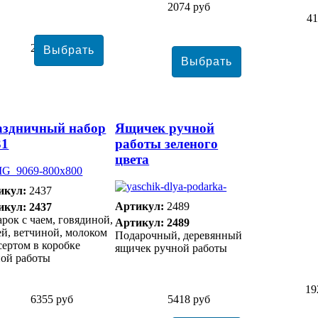
2074 руб
41
2813 руб
аздничный набор
Ящичек ручной
31
работы зеленого
цвета
икул:
2437
Артикул:
2489
икул: 2437
рок с чаем, говядиной,
Артикул: 2489
й, ветчиной, молоком
Подарочный, деревянный
сертом в коробке
ящичек ручной работы
ной работы
19
6355 руб
5418 руб