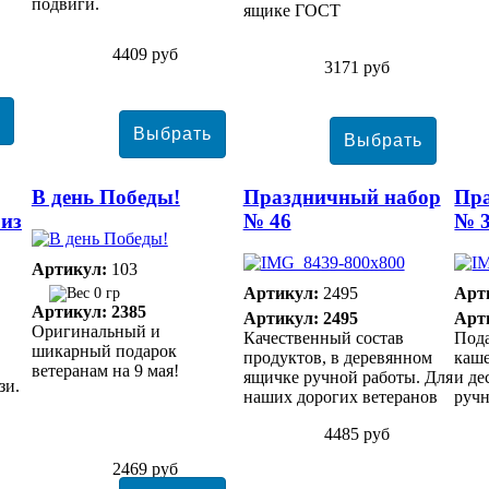
подвиги.
ящике ГОСТ
4409 руб
3171 руб
В день Победы!
Праздничный набор
Пр
 из
№ 46
№ 
Артикул:
103
Артикул:
2495
Арт
0 гр
Артикул: 2385
Артикул: 2495
Арт
Оригинальный и
Качественный состав
Пода
шикарный подарок
продуктов, в деревянном
каше
ветеранам на 9 мая!
ящичке ручной работы. Для
и де
зи.
наших дорогих ветеранов
руч
4485 руб
2469 руб