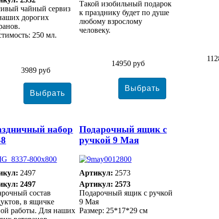
Такой изобильный подарок
сивый чайный сервиз
к празднику будет по душе
наших дорогих
любому взрослому
ранов.
человеку.
тимость: 250 мл.
112
14950 руб
3989 руб
аздничный набор
Подарочный ящик с
48
ручкой 9 Мая
икул:
2497
Артикул:
2573
икул: 2497
Артикул: 2573
арочный состав
Подарочный ящик с ручкой
уктов, в ящичке
9 Мая
ой работы. Для наших
Размер: 25*17*29 см