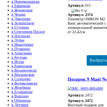
в Новомосковске
Артикул:
015
в Ефремове
в Жуковском
0 гр
в Чехове
Артикул: 2374
в Дмитрове
Тонометр ОMRON M2
в Зеленограде
Basic автоматический с
в Ступино
универсальной манжет
в Сергиевом Посаде
от 22-42см
в Ногинске
в Дубне
в Ивантеевке
в Пушкино
в Апрелевке
в Реутове
в Истре
в Раменском
в Воскресенске
в Московском
Подарок 9 Мая! №
в Солнцево
в Волоколамске
в Жулебино
в Егорьевске
Артикул:
2472
в Ворсино
в Обнинске
Артикул: 2472
в Детчино
Вкусный подарок для