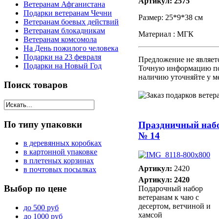
Артикул: 2575
Ветеранам Афганистана
Подарки ветеранам Чечни
Размер: 25*9*38 см
Ветеранам боевых действий
Ветеранам блокадникам
Материал : МГК
Ветеранам комсомола
На День пожилого человека
Подарки на 23 февраля
Предложение не являет
Подарки на Новый Год
Точную информацию по
наличию уточняйте у м
Поиск
товаров
По
типу упаковки
Праздничный наб
№ 14
в деревянных коробках
в картонной упаковке
в плетеных корзинах
Артикул:
2420
в почтовых посылках
Артикул: 2420
Выбор
по цене
Подарочный набор
ветеранам к чаю с
десертом, ветчиной и
до 500 руб
хамсой
до 1000 руб