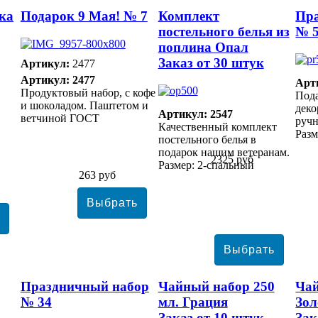
ка
Подарок 9 Мая! № 7
Комплект
Пр
постельного белья из
№ 
поплина Опал
Заказ от 30 штук
Артикул:
2477
Артикул: 2477
Арт
Продуктовый набор, с кофе
Под
и шоколадом. Паштетом и
дек
Артикул: 2547
ветчиной ГОСТ
ручн
Качественный комплект
Разм
постельного белья в
подарок нашим ветеранам.
2325 руб
Размер: 2-спальный
263 руб
Праздничный набор
Чайный набор 250
Чай
№ 34
мл. Грация
Зол
Заказ от 10 штук
Зак