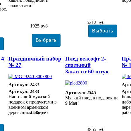
кашей, говядиной и
доро
а
сладостями
ное.
5212 руб
1925 руб
 4
Праздничный набор
Плед велсофт 2-
Пр
№ 27
спальный
№ 
Заказ от 60 штук
Артикул:
2433
Арт
Артикул: 2433
Арт
Артикул: 2545
Настоящий мужской
Бол
Мягкий плед в подарок на
подарок с продуктами в
набо
9 Мая !
военном армейском
дер
деревянном ящике
1448 руб
раб
3855 руб