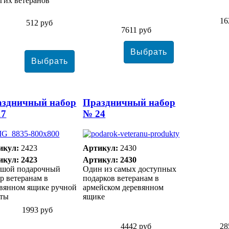
гих ветеранов
16
512 руб
7611 руб
аздничный набор
Праздничный набор
17
№ 24
икул:
2423
Артикул:
2430
икул: 2423
Артикул: 2430
ьшой подарочный
Один из самых доступных
р ветеранам в
подарков ветеранам в
евянном ящике ручной
армейском деревянном
оты
ящике
1993 руб
4442 руб
28