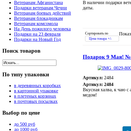
В наличии подарки вете
Ветеранам Афганистана
даты.
Подарки ветеранам Чечни
Ветеранам боевых действий
Ветеранам блокадникам
Ветеранам комсомола
На День пожилого человека
Сортировать по
Показ
Подарки на 23 февраля
Цена товара +/-
Подарки на Новый Год
Поиск
товаров
Подарок 9 Мая! №
По
типу упаковки
Артикул:
2484
Артикул: 2484
в деревянных коробках
Вкусная халва, к чаю с
в картонной упаковке
медом!
в плетеных корзинах
в почтовых посылках
Выбор
по цене
до 500 руб
до 1000 руб