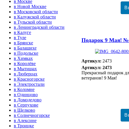
в Москве
в Новой Москве
в Московской области
в Калужской области
в Тульской области
в Ленинградской области
в Калуге
в Туле
Подарок 9 Мая! №
в Брянске
в Балашихе
в Подольске
в Химках
Артикул:
2473
в Королёве
Артикул: 2473
в Мытищах
Прекрасный подарок д
в Люберцах
ветеранов! 9 Мая!
в Красногорске
в Электростали
в Коломне
в Одинцово
в Домодедово
в Серпухове
в Щелково
в Солнечногорске
в Алексине
в Троицке