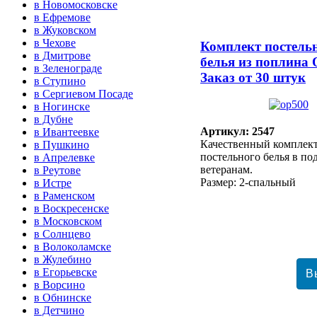
в Новомосковске
в Ефремове
в Жуковском
в Чехове
Комплект постель
в Дмитрове
белья из поплина
в Зеленограде
Заказ от 30 штук
в Ступино
в Сергиевом Посаде
в Ногинске
в Дубне
Артикул: 2547
в Ивантеевке
Качественный комплек
в Пушкино
постельного белья в п
в Апрелевке
ветеранам.
в Реутове
Размер: 2-спальный
в Истре
в Раменском
в Воскресенске
в Московском
в Солнцево
в Волоколамске
в Жулебино
в Егорьевске
в Ворсино
в Обнинске
в Детчино