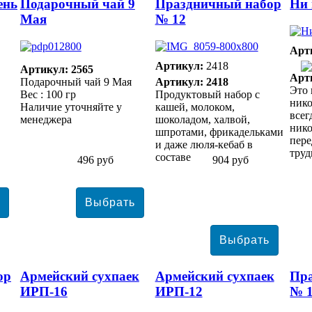
ень
Подарочный чай 9
Праздничный набор
Ни 
Мая
№ 12
Арт
Артикул:
2418
Артикул: 2565
Арт
Подарочный чай 9 Мая
Артикул: 2418
Это 
Вес : 100 гр
Продуктовый набор с
нико
Наличие уточняйте у
кашей, молоком,
всег
менеджера
шоколадом, халвой,
нико
шпротами, фрикадельками
пере
и даже люля-кебаб в
труд
составе
496 руб
904 руб
ор
Армейский сухпаек
Армейский сухпаек
Пр
ИРП-16
ИРП-12
№ 