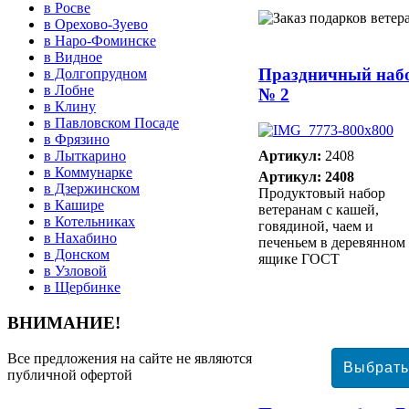
в Росве
в Орехово-Зуево
в Наро-Фоминске
в Видное
Праздничный наб
в Долгопрудном
в Лобне
№ 2
в Клину
в Павловском Посаде
в Фрязино
Артикул:
2408
в Лыткарино
в Коммунарке
Артикул: 2408
в Дзержинском
Продуктовый набор
в Кашире
ветеранам с кашей,
в Котельниках
говядиной, чаем и
в Нахабино
печеньем в деревянном
в Донском
ящике ГОСТ
в Узловой
в Щербинке
ВНИМАНИЕ!
Все предложения на сайте не являются
публичной офертой