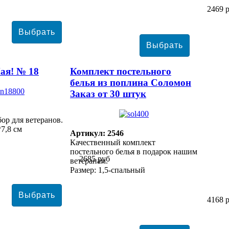
2469 
ая! № 18
Комплект постельного
белья из поплина Соломон
Заказ от 30 штук
ор для ветеранов.
*7,8 см
Артикул: 2546
Качественный комплект
постельного белья в подарок нашим
2685 руб
ветеранам.
Размер: 1,5-спальный
4168 