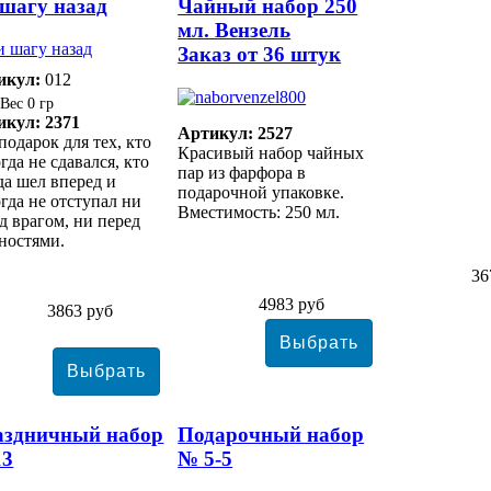
шагу назад
Чайный набор 250
мл. Вензель
Заказ от 36 штук
икул:
012
0 гр
икул: 2371
Артикул: 2527
подарок для тех, кто
Красивый набор чайных
гда не сдавался, кто
пар из фарфора в
да шел вперед и
подарочной упаковке.
гда не отступал ни
Вместимость: 250 мл.
д врагом, ни перед
ностями.
36
4983 руб
3863 руб
аздничный набор
Подарочный набор
13
№ 5-5