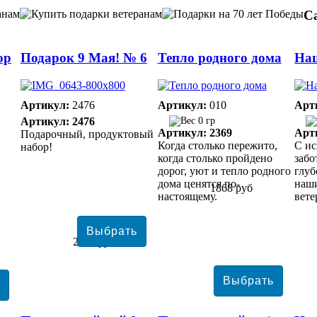
С
ор
Подарок 9 Мая! № 6
Тепло родного дома
На
Артикул:
2476
Артикул:
010
Арт
Артикул: 2476
0 гр
Артикул: 2369
Арт
Подарочный, продуктовый
Когда столько пережито,
С ис
набор!
когда столько пройдено
забо
дорог, уют и тепло родного
глуб
дома ценятся по-
наш
1868 руб
настоящему.
вете
2813 руб