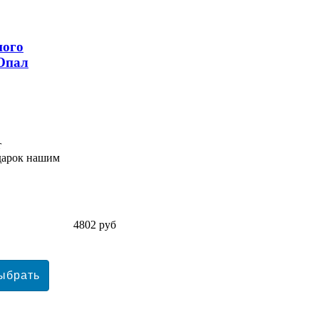
ного
 Опал
т
одарок нашим
4802 руб