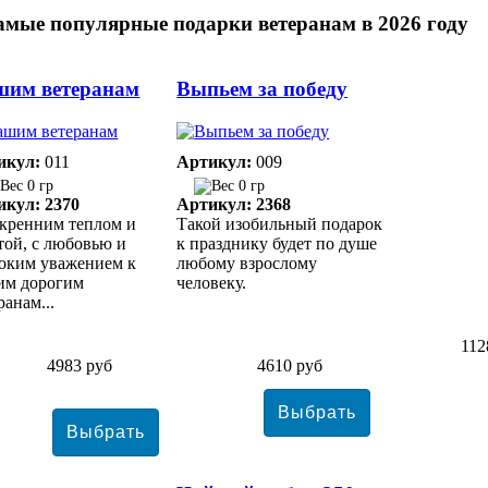
амые популярные подарки ветеранам в 2026 году
шим ветеранам
Выпьем за победу
икул:
011
Артикул:
009
0 гр
0 гр
икул: 2370
Артикул: 2368
кренним теплом и
Такой изобильный подарок
той, с любовью и
к празднику будет по душе
оким уважением к
любому взрослому
им дорогим
человеку.
ранам...
112
4983 руб
4610 руб