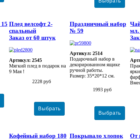
 15
Плед велсофт 2-
Праздничный набор
Чай
спальный
№ 59
мл.
Заказ от 60 штук
Зак
Артикул: 2514
Подарочный набор в
Артикул: 2545
Арт
декорированном ящике
Мягкий плед в подарок на
Прак
ручной работы.
9 Мая !
ярки
Размер: 35*20*12 см.
фарф
2228 руб
Вмес
1993 руб
Кофейный набор 180
Покрывало хлопок
От 