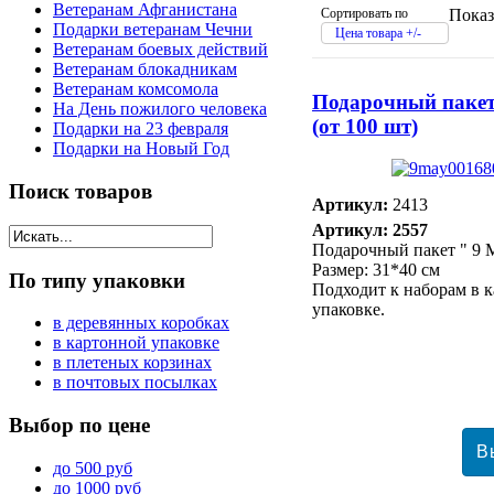
Ветеранам Афганистана
Сортировать по
Показ
Подарки ветеранам Чечни
Цена товара +/-
Ветеранам боевых действий
Ветеранам блокадникам
Ветеранам комсомола
Подарочный пакет
На День пожилого человека
(от 100 шт)
Подарки на 23 февраля
Подарки на Новый Год
Поиск
товаров
Артикул:
2413
Артикул: 2557
Подарочный пакет " 9 
Размер: 31*40 см
По
типу упаковки
Подходит к наборам в 
упаковке.
в деревянных коробках
в картонной упаковке
в плетеных корзинах
в почтовых посылках
Выбор
по цене
до 500 руб
до 1000 руб