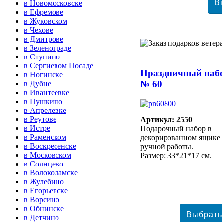
в Новомосковске
в Ефремове
в Жуковском
в Чехове
в Дмитрове
в Зеленограде
в Ступино
в Сергиевом Посаде
Праздничный наб
в Ногинске
№ 60
в Дубне
в Ивантеевке
в Пушкино
в Апрелевке
в Реутове
Артикул: 2550
в Истре
Подарочный набор в
в Раменском
декорированном ящике
в Воскресенске
ручной работы.
в Московском
Размер: 33*21*17 см.
в Солнцево
в Волоколамске
в Жулебино
в Егорьевске
в Ворсино
в Обнинске
в Детчино