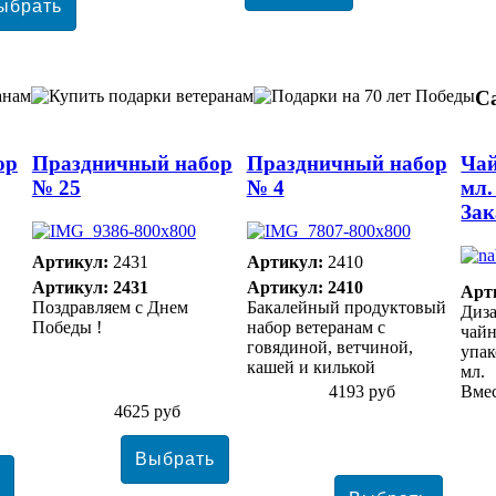
С
ор
Праздничный набор
Праздничный набор
Чай
№ 25
№ 4
мл.
Зак
Артикул:
2431
Артикул:
2410
Артикул: 2431
Артикул: 2410
Арт
Поздравляем с Днем
Бакалейный продуктовый
Диза
Победы !
набор ветеранам с
чайн
говядиной, ветчиной,
упак
кашей и килькой
мл.
4193 руб
Вмес
4625 руб