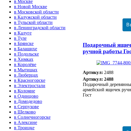
в Москве
в Новой Москве
в Московской области
в Калужской области
в Тульской области
в Ленинградской области
в Калуге
в Туле
в Брянске
Подарочный ящич
в Балашихе
ручной работы Го
в Подольске
в Химках
в Королёве
в Мытищах
Артикул:
2488
в Люберцах
Артикул: 2488
в Красногорске
Подарочный деревянны
в Электростали
армейский ящичек руч
в Коломне
Гост
в Одинцово
в Домодедово
в Серпухове
в Щелково
в Солнечногорске
в Алексине
в Троицке