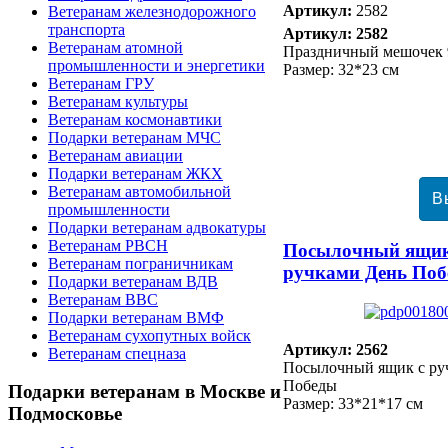
Артикул:
2582
Ветеранам железнодорожного
транспорта
Артикул: 2582
Ветеранам атомной
Праздничный мешочек 
промышленности и энергетики
Размер: 32*23 см
Ветеранам ГРУ
Ветеранам культуры
Ветеранам космонавтики
Подарки ветеранам МЧС
Ветеранам авиации
Подарки ветеранам ЖКХ
Ветеранам автомобильной
промышленности
Подарки ветеранам адвокатуры
Ветеранам РВСН
Посылочный ящик
Ветеранам пограничникам
ручками День По
Подарки ветеранам ВДВ
Ветеранам ВВС
Подарки ветеранам ВМФ
Ветеранам сухопутных войск
Артикул: 2562
Ветеранам спецназа
Посылочный ящик с ру
Победы
Подарки
ветеранам в Москве и
Размер: 33*21*17 см
Подмосковье