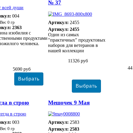
№ 37
икул:
004
Артикул:
2455
0 гр
икул: 2363
Артикул: 2455
ина изобилия с
Один из самых
ественными продуктами
"практичных" продуктовых
пожилого человека.
наборов для ветеранов в
нашей коллекции
11326 руб
44
5690 руб
гда в строю
Мешочек 9 Мая
икул:
003
Артикул:
2583
0 гр
Артикул: 2583