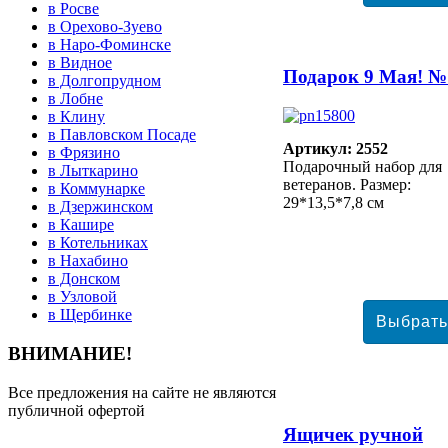
в Росве
в Орехово-Зуево
в Наро-Фоминске
в Видное
Подарок 9 Мая! №
в Долгопрудном
в Лобне
в Клину
в Павловском Посаде
Артикул: 2552
в Фрязино
Подарочный набор для
в Лыткарино
ветеранов. Размер:
в Коммунарке
29*13,5*7,8 см
в Дзержинском
в Кашире
в Котельниках
в Нахабино
в Донском
в Узловой
в Щербинке
ВНИМАНИЕ!
Все предложения на сайте не являются
публичной офертой
Ящичек ручной