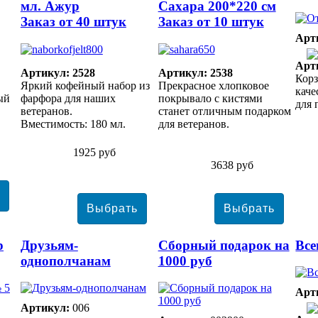
мл. Ажур
Сахара 200*220 см
Заказ от 40 штук
Заказ от 10 штук
Арт
Арт
Артикул: 2528
Артикул: 2538
Корз
Яркий кофейный набор из
Прекрасное хлопковое
кач
ый
фарфора для наших
покрывало с кистями
для 
ветеранов.
станет отличным подарком
Вместимость: 180 мл.
для ветеранов.
1925 руб
3638 руб
р
Друзьям-
Сборный подарок на
Все
однополчанам
1000 руб
Арт
Артикул:
006