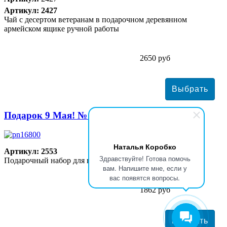
Артикул: 2427
Чай с десертом ветеранам в подарочном деревянном
армейском ящике ручной работы
2650 руб
Подарок 9 Мая! № 16
Наталья Коробко
Артикул: 2553
Здравствуйте! Готова помочь
Подарочный набор для ветеранов. Размер: 29*13,5*7,8 см
вам. Напишите мне, если у
вас появятся вопросы.
1862 руб