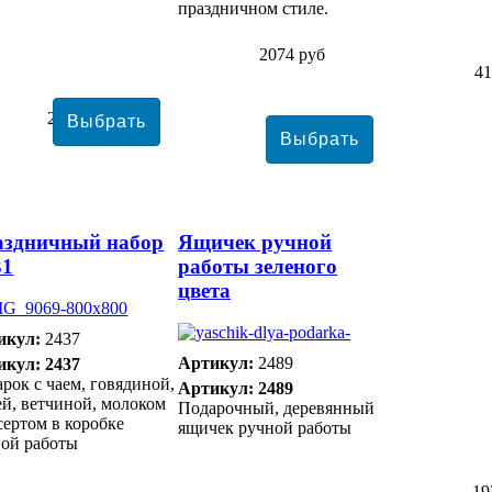
праздничном стиле.
2074 руб
41
2813 руб
аздничный набор
Ящичек ручной
31
работы зеленого
цвета
икул:
2437
Артикул:
2489
икул: 2437
рок с чаем, говядиной,
Артикул: 2489
й, ветчиной, молоком
Подарочный, деревянный
сертом в коробке
ящичек ручной работы
ной работы
19