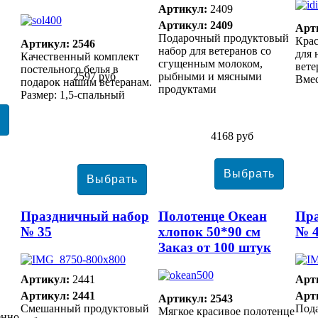
Артикул:
2409
Артикул: 2409
Арт
Подарочный продуктовый
Кра
Артикул: 2546
набор для ветеранов со
для 
Качественный комплект
сгущенным молоком,
вете
постельного белья в
2597 руб
рыбными и мясными
Вмес
подарок нашим ветеранам.
продуктами
Размер: 1,5-спальный
4168 руб
Праздничный набор
Полотенце Океан
Пр
№ 35
хлопок 50*90 см
№ 
Заказ от 100 штук
Артикул:
2441
Арт
Артикул: 2441
Арт
Артикул: 2543
Смешанный продуктовый
Под
Мягкое красивое полотенце
енно