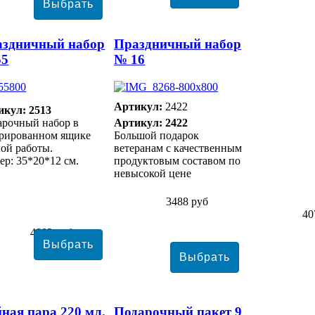
аздничный набор
Праздничный набор
55
№ 16
Артикул:
2422
икул: 2513
арочный набор в
Артикул: 2422
орированном ящике
Большой подарок
ой работы.
ветеранам с качественным
ер: 35*20*12 см.
продуктовым составом по
невысокой цене
3488 руб
40
4802 руб
ная пара 220 мл.
Подарочный пакет 9