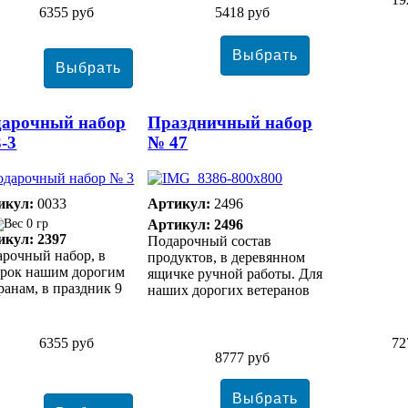
6355 руб
5418 руб
дарочный набор
Праздничный набор
-3
№ 47
икул:
0033
Артикул:
2496
0 гр
Артикул: 2496
икул: 2397
Подарочный состав
рочный набор, в
продуктов, в деревянном
арок нашим дорогим
ящичке ручной работы. Для
ранам, в праздник 9
наших дорогих ветеранов
!
6355 руб
72
8777 руб