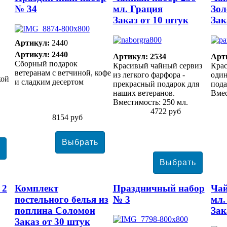
№ 34
мл. Грация
Зол
Заказ от 10 штук
Зак
Артикул:
2440
Артикул: 2440
Артикул: 2534
Арт
Сборный подарок
Красивый чайный сервиз
Крас
ветеранам с ветчиной, кофе
из легкого фарфора -
один
кой
и сладким десертом
прекрасный подарок для
пода
наших ветеранов.
Вмес
Вместимость: 250 мл.
4722 руб
8154 руб
 2
Комплект
Праздничный набор
Чай
постельного белья из
№ 3
мл.
поплина Соломон
Зак
Заказ от 30 штук