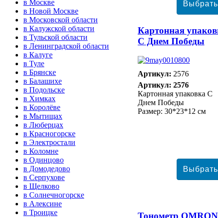
в Москве
в Новой Москве
в Московской области
в Калужской области
Картонная упаков
в Тульской области
С Днем Победы
в Ленинградской области
в Калуге
в Туле
в Брянске
Артикул:
2576
в Балашихе
Артикул: 2576
в Подольске
Картонная упаковка С
в Химках
Днем Победы
в Королёве
Размер: 30*23*12 см
в Мытищах
в Люберцах
в Красногорске
в Электростали
в Коломне
в Одинцово
в Домодедово
в Серпухове
в Щелково
в Солнечногорске
в Алексине
в Троицке
Тонометр ОMRON