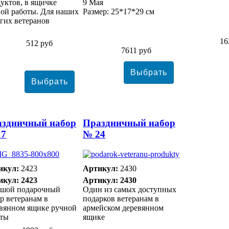
уктов, в ящичке
9 Мая
ой работы. Для наших
Размер: 25*17*29 см
гих ветеранов
16
512 руб
7611 руб
аздничный набор
Праздничный набор
17
№ 24
икул:
2423
Артикул:
2430
икул: 2423
Артикул: 2430
ьшой подарочный
Один из самых доступных
р ветеранам в
подарков ветеранам в
евянном ящике ручной
армейском деревянном
оты
ящике