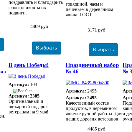
поздравлять и благодарить
говядиной, чаем и
фронтовиков за их
печеньем в деревянном
подвиги.
ящике ГОСТ
4409 руб
3171 руб
В день Победы!
Праздничный набор
Пр
 из
№ 46
№ 
Артикул:
103
Артикул:
2495
Арт
0 гр
Артикул: 2385
Артикул: 2495
Арт
Оригинальный и
Качественный состав
Пода
шикарный подарок
продуктов, в деревянном
каше
ветеранам на 9 мая!
ящичке ручной работы. Для
и де
зи.
наших дорогих ветеранов
руч
4485 руб