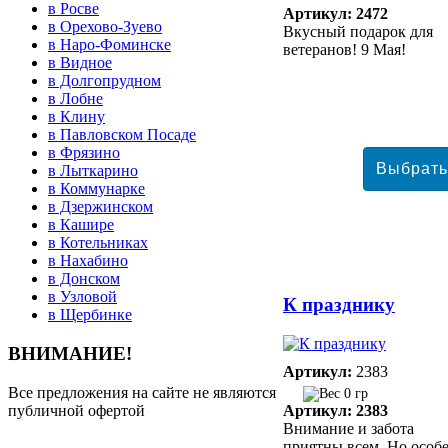
в Росве
Артикул: 2472
в Орехово-Зуево
Вкусный подарок для
в Наро-Фоминске
ветеранов! 9 Мая!
в Видное
в Долгопрудном
в Лобне
в Клину
в Павловском Посаде
в Фрязино
в Лыткарино
в Коммунарке
в Дзержинском
в Кашире
в Котельниках
в Нахабино
в Донском
в Узловой
К празднику
в Щербинке
ВНИМАНИЕ!
Артикул:
2383
Все предложения на сайте не являются
0 гр
публичной офертой
Артикул: 2383
Внимание и забота
приятны всем. Но особ