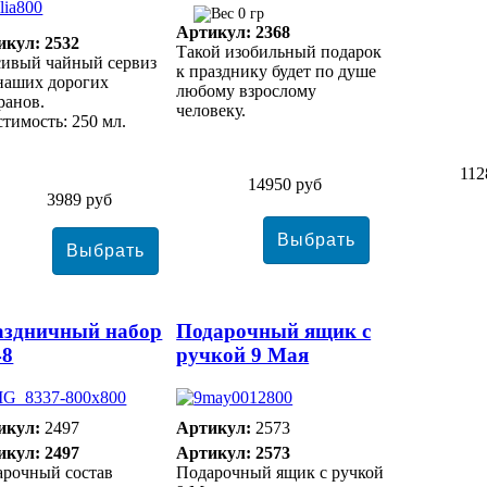
0 гр
Артикул: 2368
икул: 2532
Такой изобильный подарок
сивый чайный сервиз
к празднику будет по душе
наших дорогих
любому взрослому
ранов.
человеку.
тимость: 250 мл.
112
14950 руб
3989 руб
аздничный набор
Подарочный ящик с
48
ручкой 9 Мая
икул:
2497
Артикул:
2573
икул: 2497
Артикул: 2573
арочный состав
Подарочный ящик с ручкой