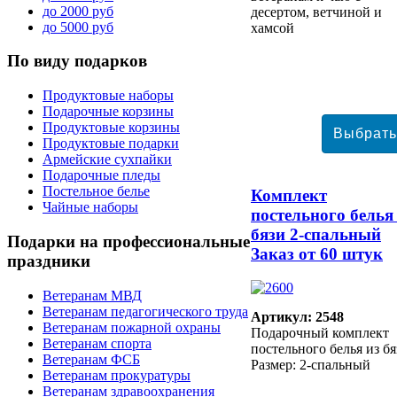
до 2000 руб
десертом, ветчиной и
до 5000 руб
хамсой
По
виду подарков
Продуктовые наборы
Подарочные корзины
Продуктовые корзины
Продуктовые подарки
Армейские сухпайки
Подарочные пледы
Постельное белье
Комплект
Чайные наборы
постельного белья
бязи 2-спальный
Подарки
на профессиональные
Заказ от 60 штук
праздники
Ветеранам МВД
Ветеранам педагогического труда
Артикул: 2548
Ветеранам пожарной охраны
Подарочный комплект
Ветеранам спорта
постельного белья из бя
Ветеранам ФСБ
Размер: 2-спальный
Ветеранам прокуратуры
Ветеранам здравоохранения