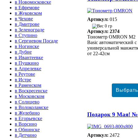
в Новомосковске
в Ефремове
в Жуковском
в Чехове
Артикул:
015
в Дмитрове
0 гр
в Зеленограде
Артикул: 2374
в Ступино
Тонометр ОMRON M2
в Сергиевом Посаде
Basic автоматический с
в Ногинске
универсальной манжет
в Дубне
от 22-42см
в Ивантеевке
в Пушкино
в Апрелевке
в Реутове
в Истре
в Раменском
в Воскресенске
в Московском
в Солнцево
в Волоколамске
в Жулебино
Подарок 9 Мая! №
в Егорьевске
в Ворсино
в Обнинске
в Детчино
Артикул:
2472