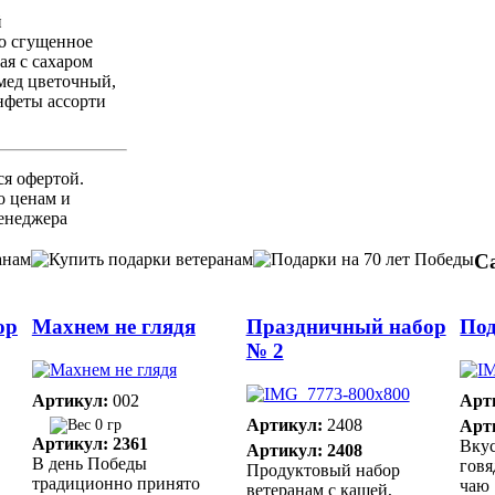
й
о сгущенное
ая с сахаром
 мед цветочный,
нфеты ассорти
ся офертой.
 ценам и
енеджера
С
ор
Махнем не глядя
Праздничный набор
Под
№ 2
Артикул:
002
Арт
Артикул:
2408
0 гр
Арт
Артикул: 2361
Вкус
Артикул: 2408
В день Победы
говя
Продуктовый набор
традиционно принято
чаю
ветеранам с кашей,