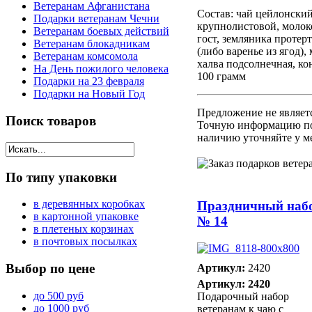
Ветеранам Афганистана
Состав: чай цейлонски
Подарки ветеранам Чечни
крупнолистовой, молок
Ветеранам боевых действий
гост, земляника протерт
Ветеранам блокадникам
(либо варенье из ягод),
Ветеранам комсомола
халва подсолнечная, ко
На День пожилого человека
100 грамм
Подарки на 23 февраля
Подарки на Новый Год
Предложение не являет
Поиск
товаров
Точную информацию по
наличию уточняйте у м
По
типу упаковки
в деревянных коробках
Праздничный наб
в картонной упаковке
№ 14
в плетеных корзинах
в почтовых посылках
Выбор
по цене
Артикул:
2420
Артикул: 2420
до 500 руб
Подарочный набор
до 1000 руб
ветеранам к чаю с