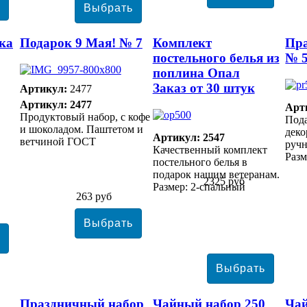
ка
Подарок 9 Мая! № 7
Комплект
Пр
постельного белья из
№ 
поплина Опал
Заказ от 30 штук
Артикул:
2477
Артикул: 2477
Арт
Продуктовый набор, с кофе
Под
и шоколадом. Паштетом и
дек
Артикул: 2547
ветчиной ГОСТ
ручн
Качественный комплект
Разм
постельного белья в
подарок нашим ветеранам.
2325 руб
Размер: 2-спальный
263 руб
Праздничный набор
Чайный набор 250
Чай