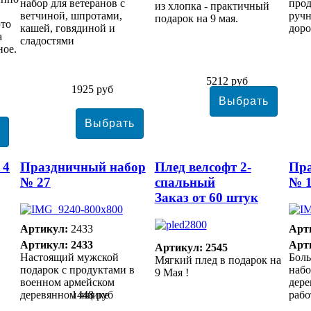
набор для ветеранов с
прод
из хлопка - практичный
ветчиной, шпротами,
ручн
подарок на 9 мая.
это
кашей, говядиной и
доро
а
сладостями
ное.
5212 руб
1925 руб
 4
Праздничный набор
Плед велсофт 2-
Пр
№ 27
спальный
№ 
Заказ от 60 штук
Артикул:
2433
Арт
Артикул: 2433
Арт
Артикул: 2545
Настоящий мужской
Бол
Мягкий плед в подарок на
подарок с продуктами в
набо
9 Мая !
военном армейском
дер
деревянном ящике
1448 руб
раб