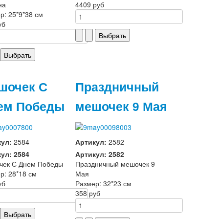
на
4409 руб
р: 25*9*38 см
уб
шочек С
Праздничный
ем Победы
мешочек 9 Мая
кул:
2584
Артикул:
2582
ул: 2584
Артикул: 2582
чек С Днем Победы
Праздничный мешочек 9
р: 28*18 см
Мая
уб
Размер: 32*23 см
358 руб