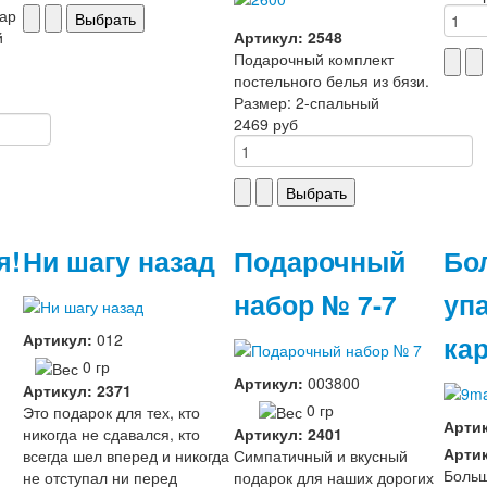
ар
й
Артикул: 2548
Подарочный комплект
постельного белья из бязи.
Размер: 2-спальный
2469 руб
я!
Ни шагу назад
Подарочный
Бо
набор № 7-7
уп
ка
Артикул:
012
0 гр
Артикул:
003800
Артикул: 2371
0 гр
Это подарок для тех, кто
Арти
никогда не сдавался, кто
Артикул: 2401
Артик
всегда шел вперед и никогда
Симпатичный и вкусный
Больш
не отступал ни перед
подарок для наших дорогих