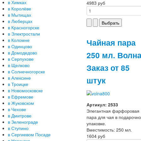
в Химках
4983 руб
в Королёве
в Мытищах
в Люберцах
в Красногорске
в Электростали
Чайная пара
в Коломне
в Одинцово
250 мл. Волн
в Домодедово
в Серпухове
Заказ от 85
в Щелково
в Солнечногорске
штук
в Алексине
в Троицке
в Новомосковске
в Ефремове
в Жуковском
Артикул: 2533
в Чехове
Элегантная фарфоровая
в Дмитрове
пара для чая в подарочн
в Зеленограде
упаковке.
в Ступино
Вместимость: 250 мл.
в Сергиевом Посаде
1604 руб
в Ногинске