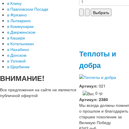
в Клину
в Павловском Посаде
в Фрязино
в Лыткарино
в Коммунарке
в Дзержинском
в Кашире
в Котельниках
в Нахабино
Теплоты и
в Донском
в Узловой
добра
в Щербинке
ВНИМАНИЕ!
Артикул:
021
Все предложения на сайте не являются
0 гр
публичной офертой
Артикул: 2380
Мы всегда должны помни
о прошлом и благодарить
старшее поколение за
Великую Победу
6342 руб