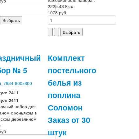
руб
2225.43 Ккал
1078 руб
аздничный
Комплект
бор № 5
постельного
белья из
поплина
кул:
2411
ул: 2411
Соломон
очный набор для
аном с коньяком в
Заказ от 30
ском деревянном
е
штук
руб