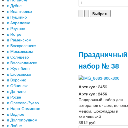
в Дубне
в Ивантеевке
в Пушкино
в Апрелевке
в Реутове
в Истре
в Раменском
в Воскресенске
в Московском
Праздничный
в Солнцево
в Волоколамске
набор № 38
в Жулебино
в Егорьевске
в Ворсино
в Обнинске
Артикул:
2456
в Детчино
Артикул: 2456
в Росве
Подарочный набор для
в Орехово-Зуево
ветеранов с чаем, печень
в Наро-Фоминске
медом, шоколадом и
в Видное
земляникой
в Долгопрудном
3812 руб
в Лобне