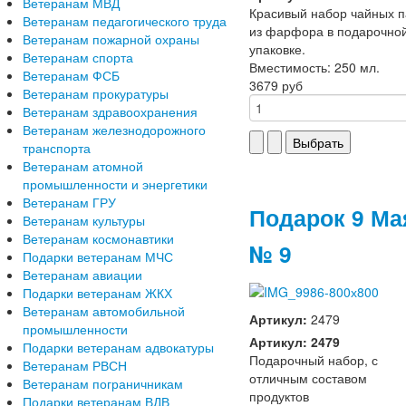
Ветеранам МВД
Красивый набор чайных п
Ветеранам педагогического труда
из фарфора в подарочно
Ветеранам пожарной охраны
упаковке.
Ветеранам спорта
Вместимость: 250 мл.
Ветеранам ФСБ
3679 руб
Ветеранам прокуратуры
Ветеранам здравоохранения
Ветеранам железнодорожного
транспорта
Ветеранам атомной
промышленности и энергетики
Ветеранам ГРУ
Подарок 9 Ма
Ветеранам культуры
Ветеранам космонавтики
№ 9
Подарки ветеранам МЧС
Ветеранам авиации
Подарки ветеранам ЖКХ
Ветеранам автомобильной
Артикул:
2479
промышленности
Артикул: 2479
Подарки ветеранам адвокатуры
Подарочный набор, с
Ветеранам РВСН
отличным составом
Ветеранам пограничникам
продуктов
Подарки ветеранам ВДВ