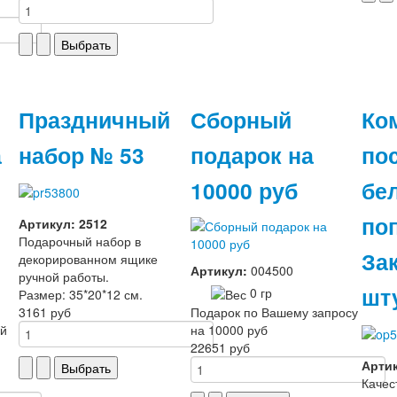
Праздничный
Сборный
Ко
а
набор № 53
подарок на
по
10000 руб
бе
по
Артикул: 2512
Подарочный набор в
Зак
декорированном ящике
Артикул:
004500
ручной работы.
шт
0 гр
Размер: 35*20*12 см.
3161 руб
Подарок по Вашему запросу
ой
на 10000 руб
22651 руб
Артик
Качес