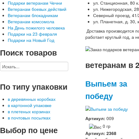
Подарки ветеранам Чечни
ул. Станционная, 80 к
Ветеранам боевых действий
ул. Нижегородская, 2
Ветеранам блокадникам
Северный проезд, 41/
Ветеранам комсомола
ул. Планетная, д. 30, 
На День пожилого человека
Доставка производится п
Подарки на 23 февраля
работает круглый год, а н
Подарки на Новый Год
Поиск
товаров
ветеранам в 2
Выпьем за
По
типу упаковки
победу
в деревянных коробках
в картонной упаковке
в плетеных корзинах
в почтовых посылках
Артикул:
009
0 гр
Выбор
по цене
Артикул: 2368