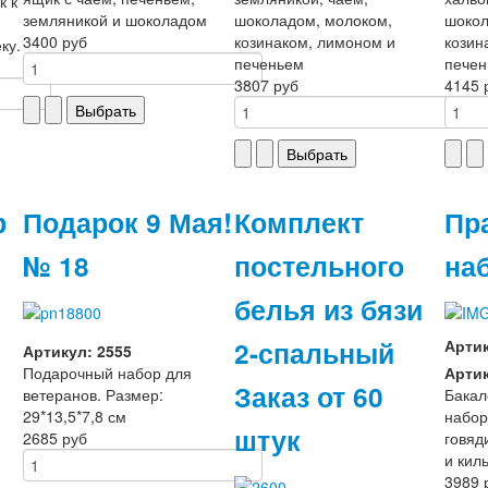
к к
земляникой и шоколадом
шоколадом, молоком,
шокол
3400 руб
козинаком, лимоном и
козин
ку.
печеньем
пече
3807 руб
4145 
р
Подарок 9 Мая!
Комплект
Пр
№ 18
постельного
на
белья из бязи
2-спальный
Арти
Артикул: 2555
Подарочный набор для
Артик
Заказ от 60
ветеранов. Размер:
Бакал
29*13,5*7,8 см
набор
штук
2685 руб
говяд
и кил
3989 