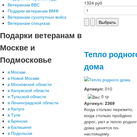
1324 руб
Ветеранам ВВС
Подарки ветеранам ВМФ
Ветеранам сухопутных войск
Ветеранам спецназа
Подарки
ветеранам в
Москве и
Тепло родног
Подмосковье
дома
в Москве
в Новой Москве
в Московской области
Артикул:
010
в Калужской области
0 гр
в Тульской области
в Ленинградской области
Артикул: 2369
в Калуге
Когда столько пережито,
в Туле
когда столько пройдено
в Брянске
дорог, уют и тепло родно
в Балашихе
дома ценятся по-
в Подольске
настоящему.