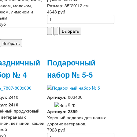
адом, молоком,
Размер: 35*20*12 см.
аком, лимоном и
4648 руб
ньем
руб
аздничный
Подарочный
бор № 4
набор № 5-5
кул:
2410
Артикул:
003400
ул: 2410
0 гр
ейный продуктовый
Артикул: 2399
 ветеранам с
Хороший подарок для наших
иной, ветчиной, кашей
дорогих ветеранов.
ькой
7928 руб
руб