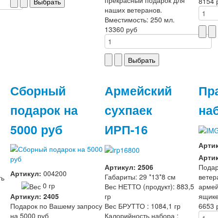
8154 
наших ветеранов.
Вместимость: 250 мл.
13360 руб
Сборный
Армейский
Пр
подарок на
сухпаек
на
5000 руб
ИРП-16
Арти
Артик
Артикул: 2506
Подар
Артикул:
004200
Габариты: 29 *13*8 см
ветер
ть
0 гр
Вес НЕТТО (продукт): 883,5
армей
Артикул: 2405
гр
ящик
Подарок по Вашему запросу
Вес БРУТТО : 1084,1 гр
6653 
на 5000 руб
Калорийность набора :