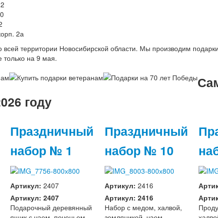
.2
80
2
корп. 2а
о всей территории Новосибирской области. Мы производим подарки
е только на 9 мая.
Са
026 году
Праздничный
Праздничный
Пр
набор № 1
набор № 10
на
Артикул:
2407
Артикул:
2416
Арти
Артикул: 2407
Артикул: 2416
Артик
Подарочный деревянный
Набор с медом, халвой,
Проду
ящик с чаем, печеньем,
земляникой, чаем,
халво