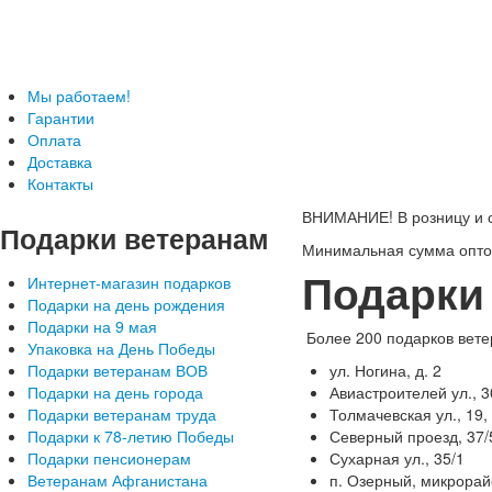
Телефон: +7-499-346-7-347 (Москва), 8-800-
Подарки ветеранам с доставкой
Мы работаем!
Гарантии
Оплата
Доставка
Контакты
ВНИМАНИЕ! В розницу и с
Подарки
ветеранам
Минимальная сумма оптов
Подарки
Интернет-магазин подарков
Подарки на день рождения
Подарки на 9 мая
Более 200 подарков вете
Упаковка на День Победы
Подарки ветеранам ВОВ
ул. Ногина, д. 2
Подарки на день города
Авиастроителей ул., 3
Подарки ветеранам труда
Толмачевская ул., 19, 
Подарки к 78-летию Победы
Северный проезд, 37/5
Подарки пенсионерам
Сухарная ул., 35/1
Ветеранам Афганистана
п. Озерный, микрорай