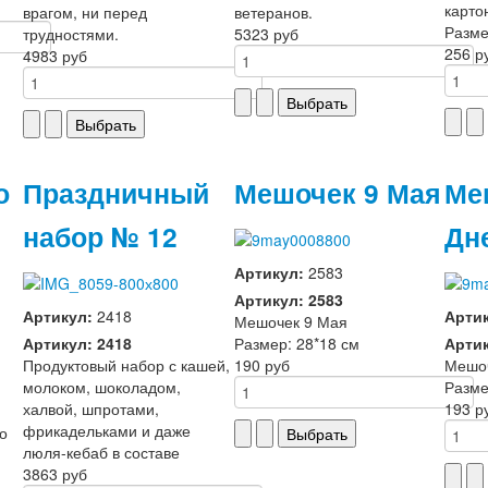
карто
врагом, ни перед
ветеранов.
Разме
трудностями.
5323 руб
256 р
4983 руб
о
Праздничный
Мешочек 9 Мая
Ме
набор № 12
Дн
Артикул:
2583
Артикул: 2583
Артикул:
2418
Арти
Мешочек 9 Мая
Артикул: 2418
Размер: 28*18 см
Артик
Продуктовый набор с кашей,
190 руб
Мешо
молоком, шоколадом,
Разме
халвой, шпротами,
193 р
фрикадельками и даже
го
люля-кебаб в составе
3863 руб