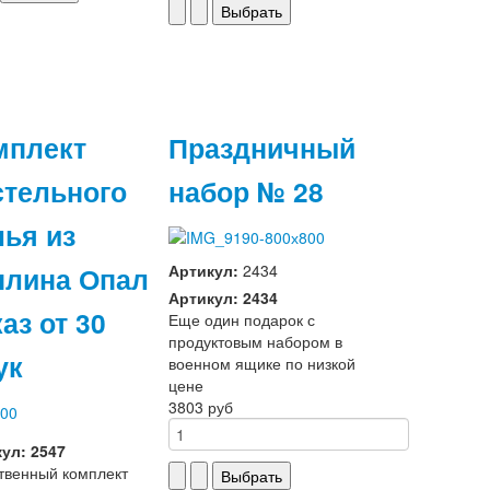
мплект
Праздничный
стельного
набор № 28
лья из
плина Опал
Артикул:
2434
Артикул: 2434
аз от 30
Еще один подарок с
продуктовым набором в
ук
военном ящике по низкой
цене
3803 руб
ул: 2547
твенный комплект