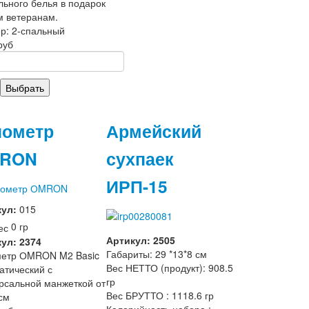
льного белья в подарок
 ветеранам.
р: 2-спальный
руб
нометр
Армейский
RON
сухпаек
ИРП-15
кул:
015
0 гр
Артикул: 2505
ул: 2374
Габариты: 29 *13*8 см
метр ОMRON M2 Basic
Вес НЕТТО (продукт): 908.5
атический с
гр
рсальной манжеткой от
Вес БРУТТО : 1118.6 гр
см
Калорийность набора :