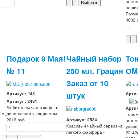
посте
нашим
Разме
4802 
Подарок 9 Мая!
Чайный набор
То
№ 11
250 мл. Грация
ОM
Заказ от 10
штук
Артикул:
2481
Арти
Артикул: 2481
Любителям чая и кофе, в
Артик
ем,
дополнении к сладостям
Тоно
2016 руб
Артикул: 2534
автом
Красивый чайный сервиз из
униве
легкого фарфора -
22-42
прекрасный подарок для