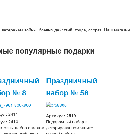
 ветеранам войны, боевых действий, труда, спорта. Наш магазин
мые популярные подарки
аздничный
Праздничный
бор № 8
набор № 58
кул:
2414
Артикул: 2519
ул: 2414
Подарочный набор в
ктовый набор с медом,
декорированном ящике
й, земляникой, чаем,
ручной работы.