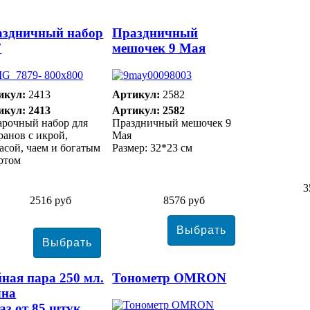
аздничный набор
Праздничный
7
мешочек 9 Мая
икул:
2413
Артикул:
2582
икул: 2413
Артикул: 2582
арочный набор для
Праздничный мешочек 9
ранов с икрой,
Мая
асой, чаем и богатым
Размер: 32*23 см
ртом
3
2516 руб
8576 руб
ная пара 250 мл.
Тонометр ОMRON
лна
аз от 85 штук