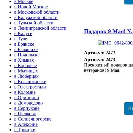
в Москве
в Новой Москве
в Московской области
в Калужской области
в Тульской области
в Ленинградской области
Подарок 9 Мая! №
в Калуге
в Туле
в Брянске
в Балашихе
Артикул:
2473
в Подольске
Артикул: 2473
в Химках
Прекрасный подарок д
в Королёве
ветеранов! 9 Мая!
в Мытищах
в Люберцах
в Красногорске
в Электростали
в Коломне
в Одинцово
в Домодедово
в Серпухове
в Щелково
в Солнечногорске
в Алексине
в Троицке