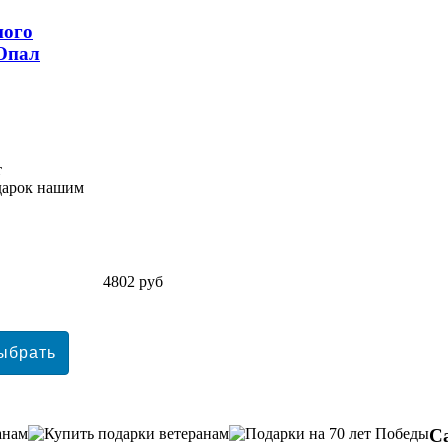
ного
 Опал
т
одарок нашим
4802 руб
С