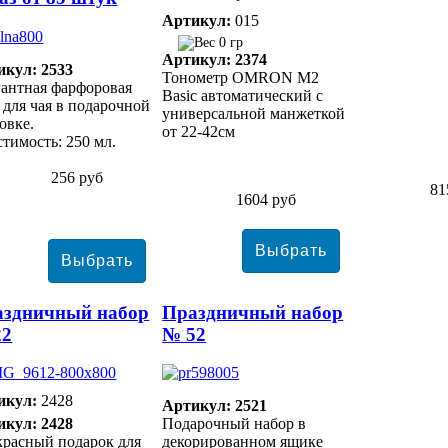
Артикул:
015
0 гр
Артикул: 2374
икул: 2533
Тонометр ОMRON M2
антная фарфоровая
Basic автоматический с
 для чая в подарочной
универсальной манжеткой
овке.
от 22-42см
тимость: 250 мл.
256 руб
81
1604 руб
аздничный набор
Праздничный набор
22
№ 52
икул:
2428
Артикул: 2521
икул: 2428
Подарочный набор в
расный подарок для
декорированном ящике