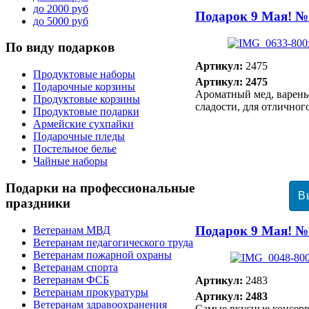
до 2000 руб
Подарок 9 Мая! №
до 5000 руб
По
виду подарков
Артикул:
2475
Продуктовые наборы
Артикул: 2475
Подарочные корзины
Ароматный мед, варень
Продуктовые корзины
сладости, для отличног
Продуктовые подарки
Армейские сухпайки
Подарочные пледы
Постельное белье
Чайные наборы
Подарки
на профессиональные
праздники
Подарок 9 Мая! №
Ветеранам МВД
Ветеранам педагогического труда
Ветеранам пожарной охраны
Ветеранам спорта
Ветеранам ФСБ
Артикул:
2483
Ветеранам прокуратуры
Артикул: 2483
Ветеранам здравоохранения
Самые вкусные консер