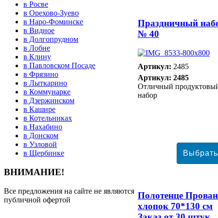
в Росве
в Орехово-Зуево
в Наро-Фоминске
Праздничный наб
в Видное
№ 40
в Долгопрудном
в Лобне
в Клину
в Павловском Посаде
Артикул:
2485
в Фрязино
Артикул: 2485
в Лыткарино
Отличный продуктовы
в Коммунарке
набор
в Дзержинском
в Кашире
в Котельниках
в Нахабино
в Донском
в Узловой
в Щербинке
ВНИМАНИЕ!
Все предложения на сайте не являются
Полотенце Прован
публичной офертой
хлопок 70*130 см
Заказ от 30 штук