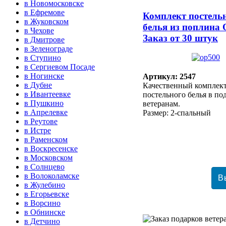
в Новомосковске
в Ефремове
Комплект постель
в Жуковском
белья из поплина
в Чехове
Заказ от 30 штук
в Дмитрове
в Зеленограде
в Ступино
в Сергиевом Посаде
в Ногинске
Артикул: 2547
в Дубне
Качественный комплек
в Ивантеевке
постельного белья в п
в Пушкино
ветеранам.
в Апрелевке
Размер: 2-спальный
в Реутове
в Истре
в Раменском
в Воскресенске
в Московском
в Солнцево
в Волоколамске
в Жулебино
в Егорьевске
в Ворсино
в Обнинске
в Детчино