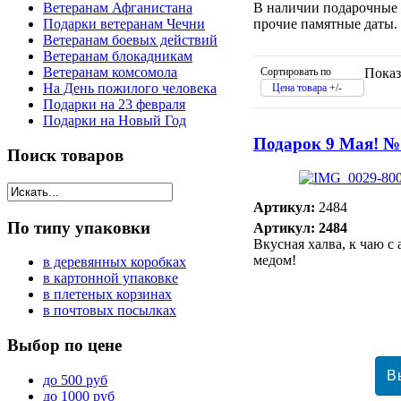
В наличии подарочные н
Ветеранам Афганистана
прочие памятные даты.
Подарки ветеранам Чечни
Ветеранам боевых действий
Ветеранам блокадникам
Ветеранам комсомола
Сортировать по
Показ
На День пожилого человека
Цена товара +/-
Подарки на 23 февраля
Подарки на Новый Год
Подарок 9 Мая! №
Поиск
товаров
Артикул:
2484
По
типу упаковки
Артикул: 2484
Вкусная халва, к чаю с
медом!
в деревянных коробках
в картонной упаковке
в плетеных корзинах
в почтовых посылках
Выбор
по цене
до 500 руб
до 1000 руб