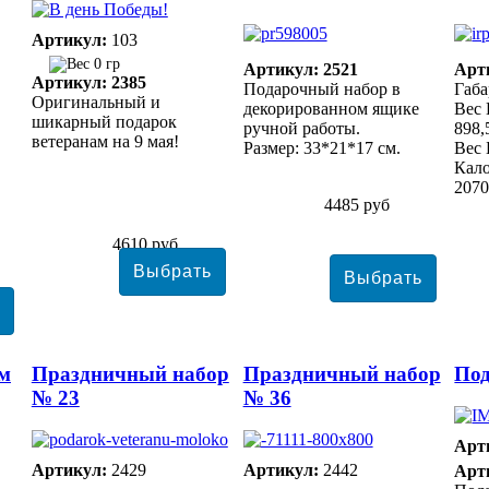
Артикул:
103
0 гр
Артикул: 2521
Арт
Артикул: 2385
Подарочный набор в
Габа
Оригинальный и
декорированном ящике
Вес 
шикарный подарок
ручной работы.
898,
ветеранам на 9 мая!
Размер: 33*21*17 см.
Вес 
Кало
2070
4485 руб
4610 руб
ем
Праздничный набор
Праздничный набор
Под
№ 23
№ 36
Арт
Артикул:
2429
Артикул:
2442
Арт