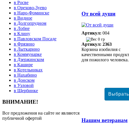
в Росве
в Орехово-Зуево
в Наро-Фоминске
От всей души
в Видное
в Долгопрудном
в Лобне
Артикул:
004
в Клину
в Павловском Посаде
0 гр
в Фрязино
Артикул: 2363
в Лыткарино
Корзина изобилия с
в Коммунарке
качественными продук
в Дзержинском
для пожилого человека.
в Кашире
в Котельниках
в Нахабино
в Донском
в Узловой
в Щербинке
ВНИМАНИЕ!
Все предложения на сайте не являются
публичной офертой
Нашим ветеранам