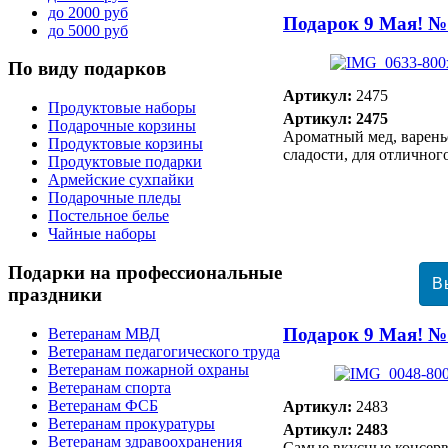
до 2000 руб
Подарок 9 Мая! №
до 5000 руб
По
виду подарков
Артикул:
2475
Продуктовые наборы
Артикул: 2475
Подарочные корзины
Ароматный мед, варень
Продуктовые корзины
сладости, для отличног
Продуктовые подарки
Армейские сухпайки
Подарочные пледы
Постельное белье
Чайные наборы
Подарки
на профессиональные
праздники
Подарок 9 Мая! №
Ветеранам МВД
Ветеранам педагогического труда
Ветеранам пожарной охраны
Ветеранам спорта
Ветеранам ФСБ
Артикул:
2483
Ветеранам прокуратуры
Артикул: 2483
Ветеранам здравоохранения
Самые вкусные консер