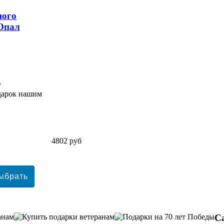
ного
 Опал
т
одарок нашим
4802 руб
С