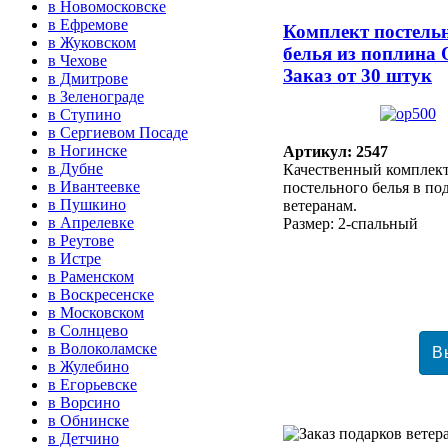
в Новомосковске
в Ефремове
Комплект постель
в Жуковском
белья из поплина
в Чехове
Заказ от 30 штук
в Дмитрове
в Зеленограде
в Ступино
в Сергиевом Посаде
в Ногинске
Артикул: 2547
в Дубне
Качественный комплек
в Ивантеевке
постельного белья в п
в Пушкино
ветеранам.
в Апрелевке
Размер: 2-спальный
в Реутове
в Истре
в Раменском
в Воскресенске
в Московском
в Солнцево
в Волоколамске
в Жулебино
в Егорьевске
в Ворсино
в Обнинске
в Детчино