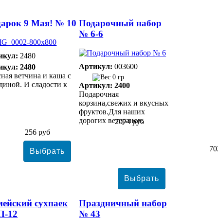
арок 9 Мая! № 10
Подарочный набор
№ 6-6
икул:
2480
Артикул:
003600
икул: 2480
ная ветчина и каша с
0 гр
диной. И сладости к
Артикул: 2400
Подарочная
корзина,свежих и вкусных
фруктов.Для наших
дорогих ветеранов.
2074 руб
256 руб
70
ейский сухпаек
Праздничный набор
П-12
№ 43