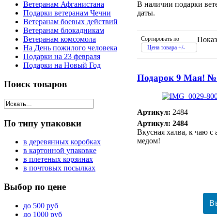
В наличии подарки вете
Ветеранам Афганистана
даты.
Подарки ветеранам Чечни
Ветеранам боевых действий
Ветеранам блокадникам
Ветеранам комсомола
Сортировать по
Показ
На День пожилого человека
Цена товара +/-
Подарки на 23 февраля
Подарки на Новый Год
Подарок 9 Мая! №
Поиск
товаров
Артикул:
2484
По
типу упаковки
Артикул: 2484
Вкусная халва, к чаю с
медом!
в деревянных коробках
в картонной упаковке
в плетеных корзинах
в почтовых посылках
Выбор
по цене
до 500 руб
до 1000 руб