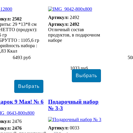
Артикул:
2492
икул: 2502
риты: 29 *13*8 см
Артикул: 2492
НЕТТО (продукт):
Отличный состав
5 гр
продуктов, в подарочном
БРУТТО : 1105,6 гр
наборе
рийность набора :
,83 Ккал
6493 руб
50
1033 руб
арок 9 Мая! № 6
Подарочный набор
№ 3-3
икул:
2476
Артикул:
0033
икул: 2476