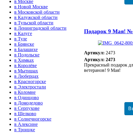
в Москве
в Новой Москве
в Московской области
в Калужской области
в Тульской области
в Ленинградской области
Подарок 9 Мая! №
в Калуге
в Туле
в Брянске
в Балашихе
Артикул:
2473
в Подольске
Артикул: 2473
в Химках
Прекрасный подарок д
в Королёве
ветеранов! 9 Мая!
в Мытищах
в Люберцах
в Красногорске
в Электростали
в Коломне
в Одинцово
в Домодедово
в Серпухове
в Щелково
в Солнечногорске
в Алексине
в Троицке