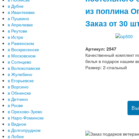
в Дубне
из поплина О
в Ивантеевке
в Пушкино
Заказ от 30 ш
в Апрелевке
в Реутове
в Истре
в Раменском
Артикул: 2547
в Воскресенске
Качественный комплект п
в Московском
белья в подарок нашим в
в Солнцево
Размер: 2-спальный
в Волоколамске
в Жулебино
в Егорьевске
в Ворсино
в Обнинске
в Детчино
в Росве
в Орехово-Зуево
в Наро-Фоминске
в Видное
в Долгопрудном
в Лобне