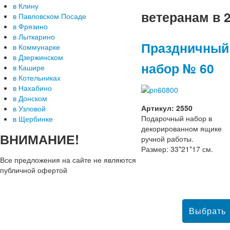
в Клину
ветеранам в 2
в Павловском Посаде
в Фрязино
в Лыткарино
Праздничный
в Коммунарке
в Дзержинском
набор № 60
в Кашире
в Котельниках
в Нахабино
в Донском
Артикул: 2550
в Узловой
Подарочный набор в
в Щербинке
декорированном ящике
ВНИМАНИЕ!
ручной работы.
Размер: 33*21*17 см.
Все предложения на сайте не являются
публичной офертой