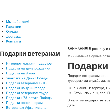
Телефон: +7-499-346-7-347 (Москва), 8-800-
Подарки ветеранам с доставкой
Мы работаем!
Гарантии
Оплата
Доставка
Контакты
ВНИМАНИЕ! В розницу и с
Подарки
ветеранам
Минимальная сумма оптов
Подарки
Интернет-магазин подарков
Подарки на день рождения
Подарки на 9 мая
Подарки ветеранам в горо
Упаковка на День Победы
курьерскими службами, п
Подарки ветеранам ВОВ
Подарки на день города
г. Санкт-Петербург, Пи
Подарки ветеранам труда
Гатчинский р-н, пос. 
Подарки к 78-летию Победы
В наличии подарки ветера
Подарки пенсионерам
даты.
Ветеранам Афганистана