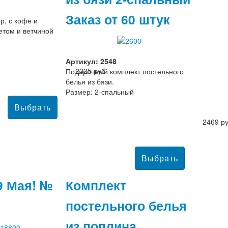
Заказ от 60 штук
р, с кофе и
том и ветчиной
Артикул: 2548
2325 руб
Подарочный комплект постельного
белья из бязи.
Размер: 2-спальный
2469 р
9 Мая! №
Комплект
постельного белья
из поплина