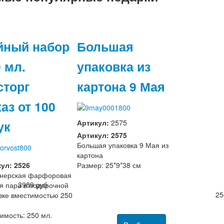
йный набор
Большая
 мл.
упаковка из
сторг
картона 9 Мая
аз от 100
ук
Артикул:
2575
Артикул: 2575
Большая упаковка 9 Мая из
картона
ул: 2526
Размер: 25*9*38 см
йнерская фарфоровая
3989 руб
я пара в подарочной
25
вке вместимостью 250
имость: 250 мл.