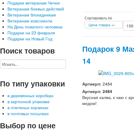
Подарки ветеранам Чечни
Ветеранам боевых действий
Ветеранам блокадникам
Сортировать по
Ветеранам комсомола
Цена товара +/-
На День пожилого человека
Подарки на 23 февраля
Подарки на Новый Год
Подарок 9 Ма
Поиск
товаров
14
По
типу упаковки
Артикул:
2484
Артикул: 2484
в деревянных коробках
Вкусная халва, к чаю с а
в картонной упаковке
медом!
в плетеных корзинах
в почтовых посылках
Выбор
по цене