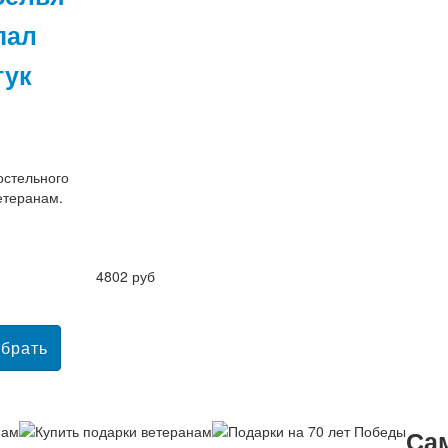
пал
тук
остельного
етеранам.
4802 руб
Са