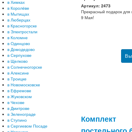
в Химках
Артикул: 2473
в Королёве
Прекрасный подарок для 
в Мытищах
9 Мая!
в Люберцах
в Красногорске
в Электростали
в Коломне
в Одинцово
в Домодедово
в Серпухове
в Щелково
в Солнечногорске
в Алексине
в Троицке
в Новомосковске
в Ефремове
в Жуковском
в Чехове
в Дмитрове
в Зеленограде
Комплект
в Ступино
в Сергиевом Посаде
постельного 
в Ногинске