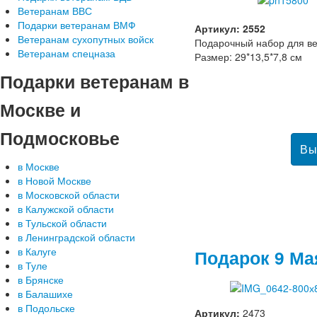
Ветеранам ВВС
Подарки ветеранам ВМФ
Артикул: 2552
Ветеранам сухопутных войск
Подарочный набор для ве
Ветеранам спецназа
Размер: 29*13,5*7,8 см
Подарки
ветеранам в
Москве и
Подмосковье
в Москве
в Новой Москве
в Московской области
в Калужской области
в Тульской области
в Ленинградской области
в Калуге
Подарок 9 Ма
в Туле
в Брянске
в Балашихе
в Подольске
Артикул:
2473