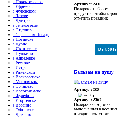
в Новомосковске
Артикул: 2436
в Ефремове
Подарок с набором
в Жуковском
продуктов, чтобы хоро
в Чехове
отметить праздник
в Дмитрове
в Зеленограде
в Ступино
в Сергиевом Посаде
в Ногинске
в Дубне
в Ивантеевке
в Пушкино
в Апрелевке
в Реутове
в Истре
Бальзам на душу
в Раменском
в Воскресенске
в Московском
в Солнцево
Артикул:
008
в Волоколамске
0 гр
в Жулебино
Артикул: 2367
в Егорьевске
Подарочная корзина
в Ворсино
выполненная в весенне
в Обнинске
праздничном стиле.
в Детчино