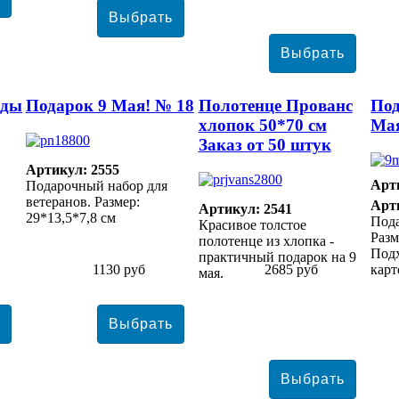
еды
Подарок 9 Мая! № 18
Полотенце Прованс
Под
хлопок 50*70 см
Мая
Заказ от 50 штук
Артикул: 2555
Арт
Подарочный набор для
ветеранов. Размер:
Арт
Артикул: 2541
29*13,5*7,8 см
Пода
Красивое толстое
Разм
полотенце из хлопка -
Подх
практичный подарок на 9
1130 руб
2685 руб
карт
мая.