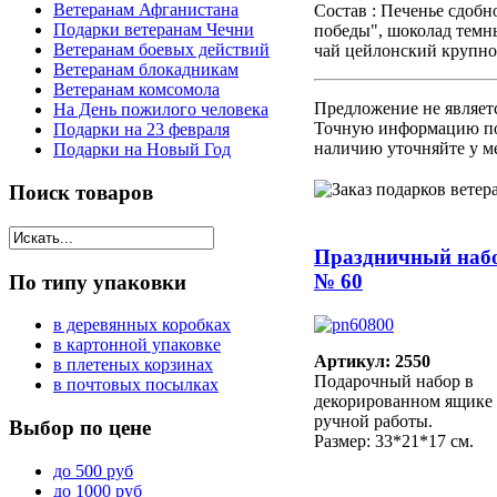
Ветеранам Афганистана
Состав : Печенье сдобн
Подарки ветеранам Чечни
победы", шоколад темн
Ветеранам боевых действий
чай цейлонский крупн
Ветеранам блокадникам
Ветеранам комсомола
Предложение не являет
На День пожилого человека
Точную информацию по
Подарки на 23 февраля
наличию уточняйте у м
Подарки на Новый Год
Поиск
товаров
Праздничный наб
№ 60
По
типу упаковки
в деревянных коробках
в картонной упаковке
Артикул: 2550
в плетеных корзинах
Подарочный набор в
в почтовых посылках
декорированном ящике
ручной работы.
Выбор
по цене
Размер: 33*21*17 см.
до 500 руб
до 1000 руб