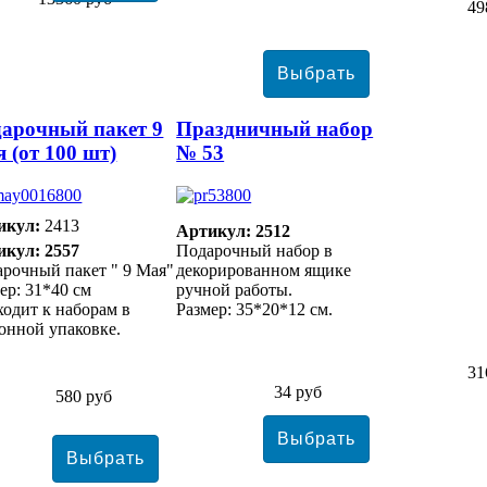
49
арочный пакет 9
Праздничный набор
 (от 100 шт)
№ 53
икул:
2413
Артикул: 2512
икул: 2557
Подарочный набор в
рочный пакет " 9 Мая"
декорированном ящике
ер: 31*40 см
ручной работы.
одит к наборам в
Размер: 35*20*12 см.
онной упаковке.
31
34 руб
580 руб