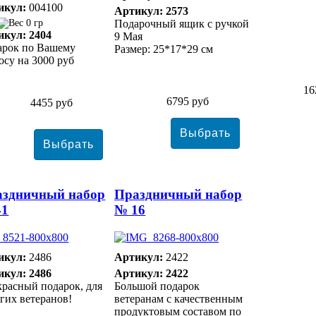
икул:
004100
Артикул: 2573
0 гр
Подарочный ящик с ручкой
икул: 2404
9 Мая
арок по Вашему
Размер: 25*17*29 см
осу на 3000 руб
16
6795 руб
4455 руб
аздничный набор
Праздничный набор
41
№ 16
икул:
2486
Артикул:
2422
икул: 2486
Артикул: 2422
расный подарок, для
Большой подарок
гих ветеранов!
ветеранам с качественным
продуктовым составом по