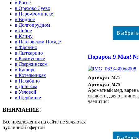
в Росве
в Орехово-Зуево
в Наро-Фоминске
в Видное
в Долгопрудном
в Лобне
в Клину
в Павловском Посаде
в Фрязино
в Лыткарино
Подарок 9 Мая! №
в Коммунарке
в Дзержинском
в Кашире
в Котельниках
Артикул:
2475
в Нахабино
Артикул: 2475
в Донском
Ароматный мед, варень
в Узловой
сладости, для отличног
в Щербинке
чаепития!
ВНИМАНИЕ!
Все предложения на сайте не являются
публичной офертой