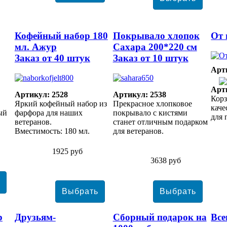
Кофейный набор 180
Покрывало хлопок
От 
мл. Ажур
Сахара 200*220 см
Заказ от 40 штук
Заказ от 10 штук
Арт
Арт
Артикул: 2528
Артикул: 2538
Корз
Яркий кофейный набор из
Прекрасное хлопковое
кач
ый
фарфора для наших
покрывало с кистями
для 
ветеранов.
станет отличным подарком
Вместимость: 180 мл.
для ветеранов.
1925 руб
3638 руб
р
Друзьям-
Сборный подарок на
Все