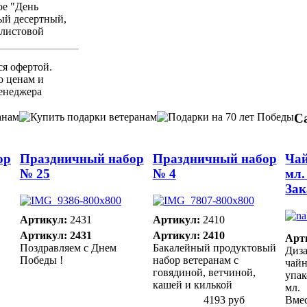
ое "День
ый десертный,
олистовой
ся офертой.
 ценам и
енеджера
С
ор
Праздничный набор
Праздничный набор
Чай
№ 25
№ 4
мл.
Зак
Артикул:
2431
Артикул:
2410
Артикул: 2431
Артикул: 2410
Арт
Поздравляем с Днем
Бакалейный продуктовый
Диза
Победы !
набор ветеранам с
чайн
говядиной, ветчиной,
упак
кашей и килькой
мл.
4193 руб
Вмес