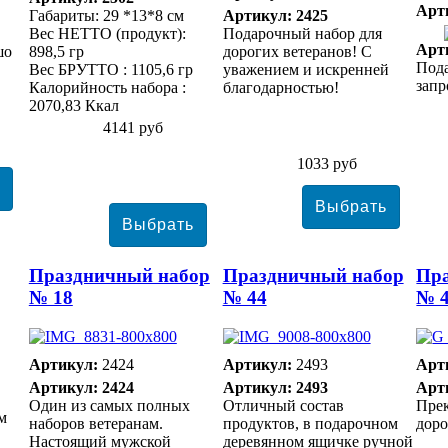
Арт
Габариты: 29 *13*8 см
Артикул: 2425
Вес НЕТТО (продукт):
Подарочный набор для
Арт
шо
898,5 гр
дорогих ветеранов! С
Под
Вес БРУТТО : 1105,6 гр
уважением и искренней
запр
Калорийность набора :
благодарностью!
2070,83 Ккал
4141 руб
1033 руб
Праздничный набор
Праздничный набор
Пр
№ 18
№ 44
№ 
Артикул:
2424
Артикул:
2493
Арт
Артикул: 2424
Артикул: 2493
Арт
Один из самых полных
Отличный состав
Прек
м
наборов ветеранам.
продуктов, в подарочном
доро
Настоящий мужской
деревянном ящичке ручной