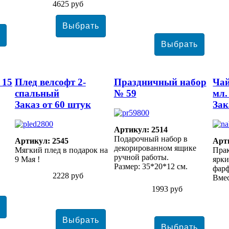
4625 руб
 15
Плед велсофт 2-
Праздничный набор
Чай
спальный
№ 59
мл.
Заказ от 60 штук
Зак
Артикул: 2514
Подарочный набор в
Артикул: 2545
Арт
декорированном ящике
Мягкий плед в подарок на
Прак
ручной работы.
9 Мая !
ярки
Размер: 35*20*12 см.
фарф
2228 руб
Вмес
1993 руб