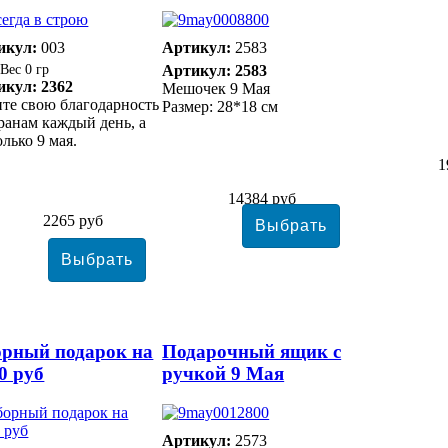
икул:
003
Артикул:
2583
0 гр
Артикул: 2583
икул: 2362
Мешочек 9 Мая
те свою благодарность
Размер: 28*18 см
ранам каждый день, а
олько 9 мая.
1
14384 руб
2265 руб
рный подарок на
Подарочный ящик с
0 руб
ручкой 9 Мая
Артикул:
2573