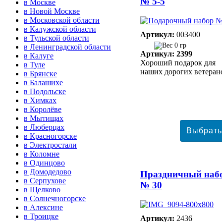
№ 5-5
в Москве
в Новой Москве
в Московской области
в Калужской области
Артикул:
003400
в Тульской области
0 гр
в Ленинградской области
Артикул: 2399
в Калуге
Хороший подарок для
в Туле
наших дорогих ветеран
в Брянске
в Балашихе
в Подольске
в Химках
в Королёве
в Мытищах
в Люберцах
в Красногорске
в Электростали
в Коломне
в Одинцово
в Домодедово
Праздничный наб
в Серпухове
№ 30
в Щелково
в Солнечногорске
в Алексине
в Троицке
Артикул:
2436