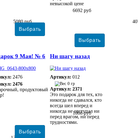
невысокой цене
6692 руб
5080 руб
40
арок 9 Мая! № 6
Ни шагу назад
икул:
2476
Артикул:
012
икул: 2476
0 гр
Артикул: 2371
арочный, продуктовый
Это подарок для тех, кто
р!
никогда не сдавался, кто
всегда шел вперед и
никогда не отступал ни
1868 руб
перед врагом, ни перед
трудностями.
13360 руб