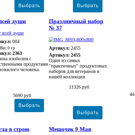
всей души
Праздничный набор
№ 37
икул:
004
Артикул:
2455
0 гр
икул: 2363
Артикул: 2455
ина изобилия с
Один из самых
ественными продуктами
"практичных" продуктовых
пожилого человека.
наборов для ветеранов в
нашей коллекции
11326 руб
44
5690 руб
гда в строю
Мешочек 9 Мая