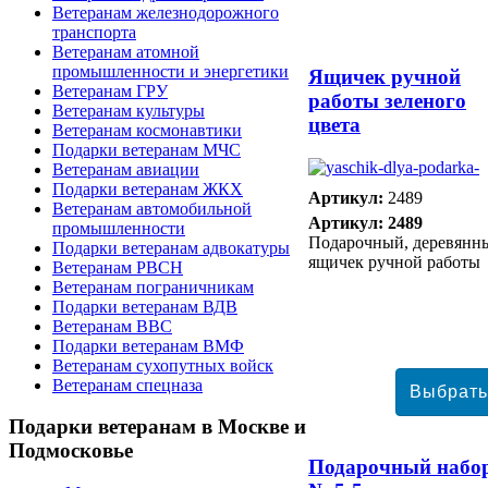
Ветеранам железнодорожного
транспорта
Ветеранам атомной
промышленности и энергетики
Ящичек ручной
Ветеранам ГРУ
работы зеленого
Ветеранам культуры
цвета
Ветеранам космонавтики
Подарки ветеранам МЧС
Ветеранам авиации
Подарки ветеранам ЖКХ
Артикул:
2489
Ветеранам автомобильной
Артикул: 2489
промышленности
Подарочный, деревянн
Подарки ветеранам адвокатуры
ящичек ручной работы
Ветеранам РВСН
Ветеранам пограничникам
Подарки ветеранам ВДВ
Ветеранам ВВС
Подарки ветеранам ВМФ
Ветеранам сухопутных войск
Ветеранам спецназа
Подарки
ветеранам в Москве и
Подмосковье
Подарочный набо