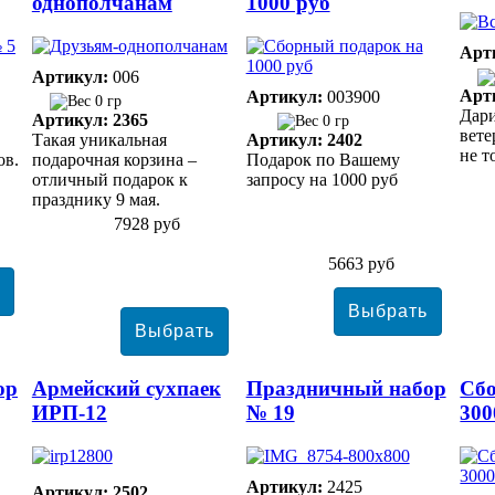
однополчанам
1000 руб
Арт
Артикул:
006
Арт
Артикул:
003900
0 гр
Дари
Артикул: 2365
0 гр
вете
Такая уникальная
Артикул: 2402
не т
ов.
подарочная корзина –
Подарок по Вашему
отличный подарок к
запросу на 1000 руб
празднику 9 мая.
7928 руб
5663 руб
ор
Армейский сухпаек
Праздничный набор
Сбо
ИРП-12
№ 19
300
Артикул:
2425
Артикул: 2502