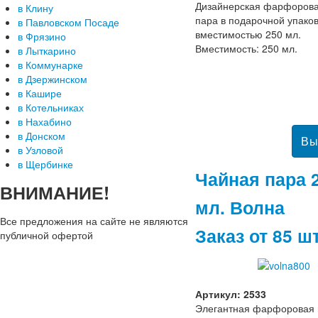
Дизайнерская фарфорова
в Клину
пара в подарочной упако
в Павловском Посаде
вместимостью 250 мл.
в Фрязино
Вместимость: 250 мл.
в Лыткарино
в Коммунарке
в Дзержинском
в Кашире
в Котельниках
в Нахабино
в Донском
в Узловой
в Щербинке
Чайная пара 
ВНИМАНИЕ!
мл. Волна
Все предложения на сайте не являются
Заказ от 85 ш
публичной офертой
Артикул: 2533
Элегантная фарфоровая 