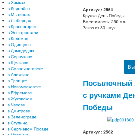
в Химках
в Королёве
Артикул: 2564
в Мытищах
Кружка День Победы
в Люберцах
Вместимость: 250 мл.
в Красногорске
Заказ от 30 штук.
в Электростали
в Коломне
в Одинцово
в Домодедово
в Серпухове
в Щелково
в Солнечногорске
в Алексине
Посылочный 
в Троицке
в Новомосковске
с ручками Де
в Ефремове
в Жуковском
Победы
в Чехове
в Дмитрове
в Зеленограде
в Ступино
в Сергиевом Посаде
Артикул: 2562
в Ногинске