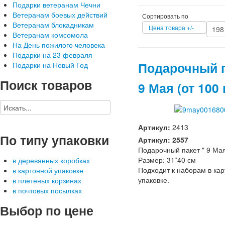
Подарки ветеранам Чечни
Ветеранам боевых действий
Сортировать по
Ветеранам блокадникам
Цена товара +/-
Ветеранам комсомола
На День пожилого человека
Подарки на 23 февраля
Подарочный 
Подарки на Новый Год
Поиск
товаров
9 Мая (от 100 
Артикул:
2413
По
типу упаковки
Артикул: 2557
Подарочный пакет " 9 Ма
Размер: 31*40 см
в деревянных коробках
Подходит к наборам в ка
в картонной упаковке
упаковке.
в плетеных корзинах
в почтовых посылках
Выбор
по цене