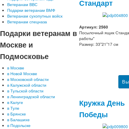
Стандарт
Ветеранам ВВС
Подарки ветеранам ВМФ
Ветеранам сухопутных войск
Ветеранам спецназа
Артикул: 2560
Подарки
ветеранам в
Посылочный ящик Станда
работы"
Москве и
Размер: 33*21*17 см
Подмосковье
в Москве
в Новой Москве
в Московской области
в Калужской области
в Тульской области
в Ленинградской области
Кружка День
в Калуге
в Туле
Победы
в Брянске
в Балашихе
в Подольске