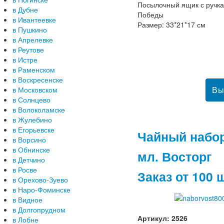
Посылочный ящик с ручк
в Дубне
Победы
в Ивантеевке
Размер: 33*21*17 см
в Пушкино
в Апрелевке
в Реутове
в Истре
в Раменском
в Воскресенске
в Московском
в Солнцево
в Волоколамске
в Жулебино
в Егорьевске
Чайный набор
в Ворсино
в Обнинске
мл. Восторг
в Детчино
в Росве
Заказ от 100 
в Орехово-Зуево
в Наро-Фоминске
в Видное
в Долгопрудном
Артикул: 2526
в Лобне