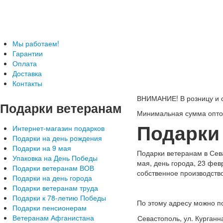
Телефон: +7-499-346-7-347 (Москва), 8-800-
Подарки ветеранам с доставкой
Мы работаем!
Гарантии
Оплата
Доставка
Контакты
ВНИМАНИЕ! В розницу и с
Подарки
ветеранам
Минимальная сумма оптов
Подарки
Интернет-магазин подарков
Подарки на день рождения
Подарки на 9 мая
Подарки ветеранам в Сева
Упаковка на День Победы
мая, день города, 23 фев
Подарки ветеранам ВОВ
собственное производство
Подарки на день города
Подарки ветеранам труда
Подарки к 78-летию Победы
По этому адресу можно п
Подарки пенсионерам
Ветеранам Афганистана
Севастополь, ул. Курганн