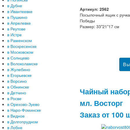
в Дубне
Артикул: 2562
в Ивантеевке
Посылочный ящик с ручк
в Пушкино
Победы
в Апрелевке
Размер: 33*21*17 см
в Реутове
в Истре
в Раменском
в Воскресенске
в Московском
в Солнцево
в Волоколамске
в Жулебино
в Егорьевске
в Ворсино
в Обнинске
Чайный набор
в Детчино
в Росве
мл. Восторг
в Орехово-Зуево
в Наро-Фоминске
Заказ от 100 
в Видное
в Долгопрудном
в Лобне