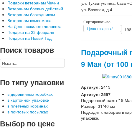
Подарки ветеранам Чечни
ул. Тухватуллина, база «
Ветеранам боевых действий
ул. Базовая, д.4
Ветеранам блокадникам
Ветеранам комсомола
Сортировать по
На День пожилого человека
Цена товара +/-
Подарки на 23 февраля
Подарки на Новый Год
Поиск
товаров
Подарочный 
9 Мая (от 100 
По
типу упаковки
Артикул:
2413
в деревянных коробках
Артикул: 2557
в картонной упаковке
Подарочный пакет " 9 Ма
в плетеных корзинах
Размер: 31*40 см
в почтовых посылках
Подходит к наборам в ка
упаковке.
Выбор
по цене