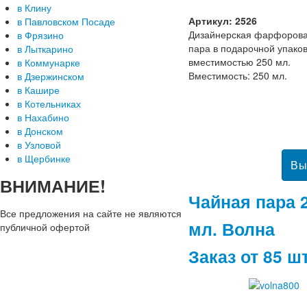
в Клину
Артикул: 2526
в Павловском Посаде
Дизайнерская фарфорова
в Фрязино
пара в подарочной упако
в Лыткарино
вместимостью 250 мл.
в Коммунарке
Вместимость: 250 мл.
в Дзержинском
в Кашире
в Котельниках
в Нахабино
в Донском
в Узловой
в Щербинке
ВНИМАНИЕ!
Чайная пара 
Все предложения на сайте не являются
мл. Волна
публичной офертой
Заказ от 85 ш