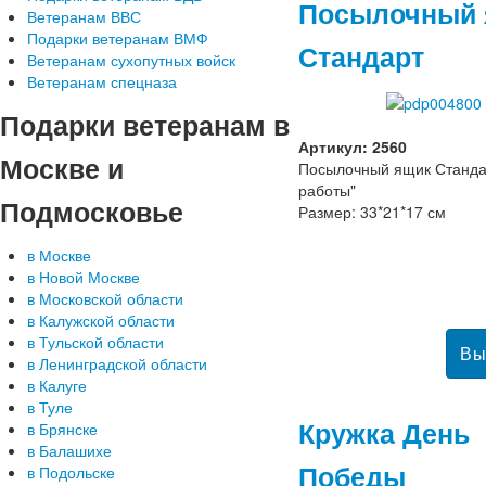
Посылочный 
Ветеранам ВВС
Подарки ветеранам ВМФ
Стандарт
Ветеранам сухопутных войск
Ветеранам спецназа
Подарки
ветеранам в
Артикул: 2560
Москве и
Посылочный ящик Станда
работы"
Подмосковье
Размер: 33*21*17 см
в Москве
в Новой Москве
в Московской области
в Калужской области
в Тульской области
в Ленинградской области
в Калуге
в Туле
Кружка День
в Брянске
в Балашихе
Победы
в Подольске