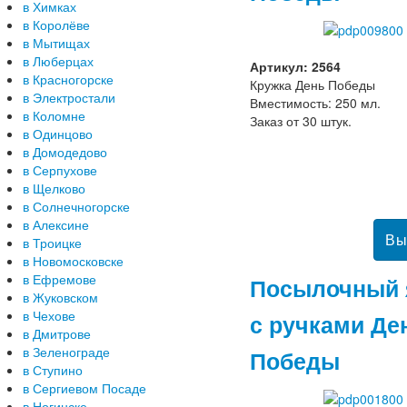
в Химках
в Королёве
в Мытищах
в Люберцах
Артикул: 2564
в Красногорске
Кружка День Победы
в Электростали
Вместимость: 250 мл.
в Коломне
Заказ от 30 штук.
в Одинцово
в Домодедово
в Серпухове
в Щелково
в Солнечногорске
в Алексине
в Троицке
в Новомосковске
в Ефремове
Посылочный 
в Жуковском
в Чехове
с ручками Де
в Дмитрове
в Зеленограде
Победы
в Ступино
в Сергиевом Посаде
в Ногинске