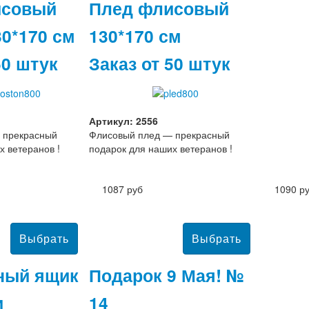
исовый
Плед флисовый
30*170 см
130*170 см
50 штук
Заказ от 50 штук
Артикул: 2556
 прекрасный
Флисовый плед — прекрасный
х ветеранов !
подарок для наших ветеранов !
1087 руб
1090 р
ный ящик
Подарок 9 Мая! №
и
14