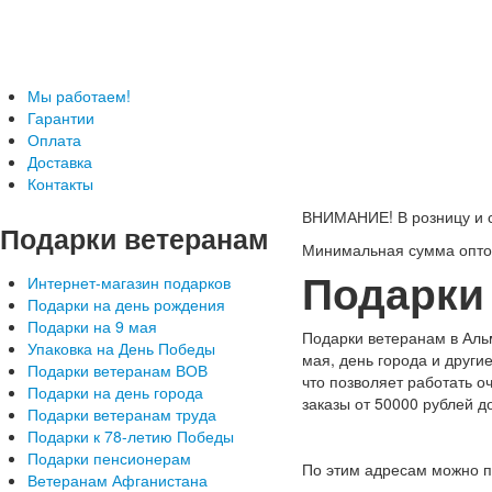
Телефон: +7-499-346-7-347 (Москва), 8-800-
Подарки ветеранам с доставкой
Мы работаем!
Гарантии
Оплата
Доставка
Контакты
ВНИМАНИЕ! В розницу и с
Подарки
ветеранам
Минимальная сумма оптов
Подарки
Интернет-магазин подарков
Подарки на день рождения
Подарки на 9 мая
Подарки ветеранам в Альм
Упаковка на День Победы
мая, день города и други
Подарки ветеранам ВОВ
что позволяет работать о
Подарки на день города
заказы от 50000 рублей д
Подарки ветеранам труда
Подарки к 78-летию Победы
Подарки пенсионерам
По этим адресам можно п
Ветеранам Афганистана