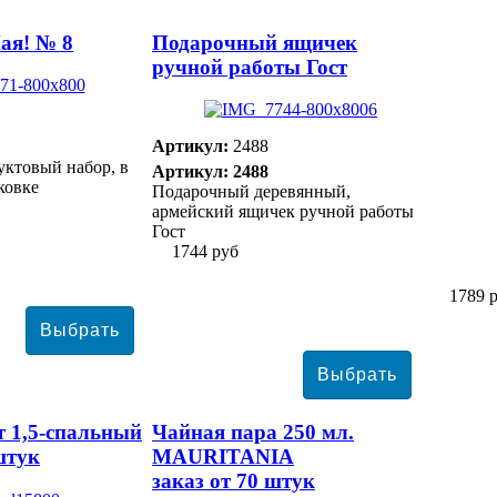
ая! № 8
Подарочный ящичек
ручной работы Гост
Артикул:
2488
ктовый набор, в
Артикул: 2488
ковке
Подарочный деревянный,
армейский ящичек ручной работы
Гост
1744 руб
1789 
т 1,5-спальный
Чайная пара 250 мл.
штук
MAURITANIA
заказ от 70 штук