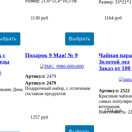
Размер: 21,6*11,4*16,5 см
Размер: 33*21*1
1130 руб
1164 руб
 с
Подарок 9 Мая! № 9
Чайная пара
беды
Золотой лед
Заказ от 100
Артикул:
2479
Артикул: 2479
Подарочный набор, с отличным
чками День
Артикул: 2522
составом продуктов
Красивая чайная
самых популярн
ветеранам.
1324 руб
Вместимость: 22
1257 руб