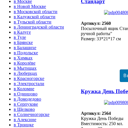
Стандарт
в Москве
в Новой Москве
в Московской области
в Калужской области
в Тульской области
Артикул: 2560
в Ленинградской области
Посылочный ящик Ста
в Калуге
ручной работы"
в Туле
Размер: 33*21*17 см
в Брянске
в Балашихе
в Подольске
в Химках
в Королёве
в Мытищах
в Люберцах
в Красногорске
в Электростали
в Коломне
Кружка День Поб
в Одинцово
в Домодедово
в Серпухове
в Щелково
Артикул: 2564
в Солнечногорске
Кружка День Победы
в Алексине
Вместимость: 250 мл.
в Троицке