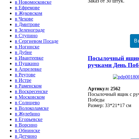
Заказ от 30 штук.
в Новомосковске
в Ефремове
в Жуковском
в Чехове
в Дмитрове
в Зеленограде
в Ступино
в Сергиевом Посаде
в Ногинске
в Дубне
Посылочный ящик
в Ивантеевке
в Пушкино
ручками День По
в Апрелевке
в Реутове
в Истре
в Раменском
Артикул: 2562
в Воскресенске
Посылочный ящик с ру
в Московском
Победы
в Солнцево
Размер: 33*21*17 см
в Волоколамске
в Жулебино
в Егорьевске
в Ворсино
в Обнинске
в Детчино