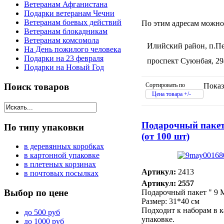
Ветеранам Афганистана
Подарки ветеранам Чечни
Ветеранам боевых действий
По этим адресам можно
Ветеранам блокадникам
Ветеранам комсомола
Илийский район, п.Пе
На День пожилого человека
Подарки на 23 февраля
проспект Суюнбая, 29
Подарки на Новый Год
Сортировать по
Показ
Поиск
товаров
Цена товара +/-
Подарочный пакет
По
типу упаковки
(от 100 шт)
в деревянных коробках
в картонной упаковке
в плетеных корзинах
Артикул:
2413
в почтовых посылках
Артикул: 2557
Выбор
по цене
Подарочный пакет " 9 
Размер: 31*40 см
Подходит к наборам в 
до 500 руб
упаковке.
до 1000 руб