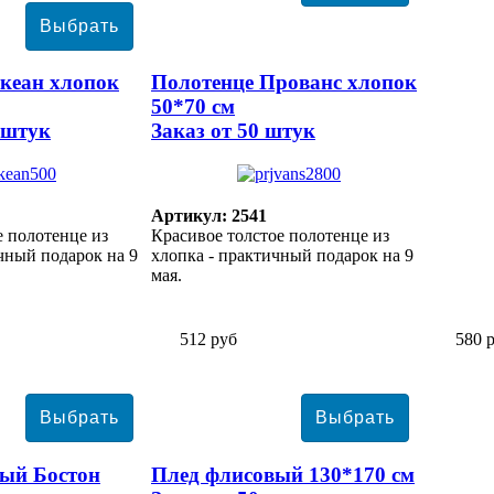
кеан хлопок
Полотенце Прованс хлопок
50*70 см
 штук
Заказ от 50 штук
Артикул: 2541
е полотенце из
Красивое толстое полотенце из
чный подарок на 9
хлопка - практичный подарок на 9
мая.
512 руб
580 
ый Бостон
Плед флисовый 130*170 см