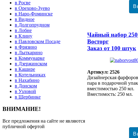
в Росве
в Орехово-Зуево
в Наро-Фоминске
в Видное
в Долгопрудном
в Лобне
Чайный набор 250
в Клину
Восторг
в Павловском Посаде
в Фрязино
Заказ от 100 штук
в Лыткарино
в Коммунарке
в Дзержинском
в Кашире
Артикул: 2526
в Котельниках
Дизайнерская фарфоров
в Нахабино
пара в подарочной упак
в Донском
вместимостью 250 мл.
в Узловой
Вместимость: 250 мл.
в Щербинке
ВНИМАНИЕ!
Все предложения на сайте не являются
публичной офертой