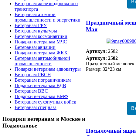
Ветеранам железнодорожного
транспорта
Ветеранам атомной
промышленности и энергетики
Праздничный меш
Ветеранам ГРУ
Мая
Ветеранам культуры
Ветеранам космонавтики
Подарки ветеранам МЧС
Ветеранам авиации
Артикул:
2582
Подарки ветеранам ЖКХ
Ветеранам автомобильной
Артикул: 2582
промышленности
Праздничный мешочек 
Подарки ветеранам адвокатуры
Размер: 32*23 см
Ветеранам РВСН
Ветеранам пограничникам
Подарки ветеранам ВДВ
Ветеранам ВВС
Подарки ветеранам ВМФ
Ветеранам сухопутных войск
Ветеранам спецназа
Подарки
ветеранам в Москве и
Подмосковье
Посылочный ящи