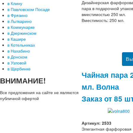
Дизайнерская фарфорова
в Клину
пара в подарочной упако
в Павловском Посаде
вместимостью 250 мл.
в Фрязино
Вместимость: 250 мл.
в Лыткарино
в Коммунарке
в Дзержинском
в Кашире
в Котельниках
в Нахабино
в Донском
в Узловой
в Щербинке
Чайная пара 
ВНИМАНИЕ!
мл. Волна
Все предложения на сайте не являются
Заказ от 85 ш
публичной офертой
Артикул: 2533
Элегантная фарфоровая 