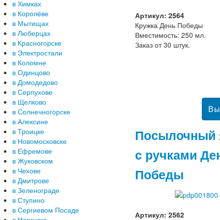
в Химках
в Королёве
Артикул: 2564
в Мытищах
Кружка День Победы
в Люберцах
Вместимость: 250 мл.
в Красногорске
Заказ от 30 штук.
в Электростали
в Коломне
в Одинцово
в Домодедово
в Серпухове
в Щелково
в Солнечногорске
в Алексине
Посылочный 
в Троицке
в Новомосковске
с ручками Де
в Ефремове
в Жуковском
Победы
в Чехове
в Дмитрове
в Зеленограде
в Ступино
в Сергиевом Посаде
Артикул: 2562
в Ногинске