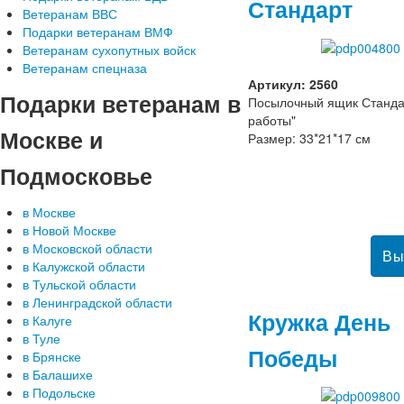
Стандарт
Ветеранам ВВС
Подарки ветеранам ВМФ
Ветеранам сухопутных войск
Ветеранам спецназа
Артикул: 2560
Подарки
ветеранам в
Посылочный ящик Станда
работы"
Москве и
Размер: 33*21*17 см
Подмосковье
в Москве
в Новой Москве
в Московской области
в Калужской области
в Тульской области
в Ленинградской области
Кружка День
в Калуге
в Туле
Победы
в Брянске
в Балашихе
в Подольске