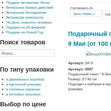
Подарки ветеранам Чечни
Ветеранам боевых действий
Сортировать по
Ветеранам блокадникам
Цена товара +/-
Ветеранам комсомола
На День пожилого человека
Подарки на 23 февраля
Подарочный 
Подарки на Новый Год
Поиск
товаров
9 Мая (от 100 
Артикул:
2413
По
типу упаковки
Артикул: 2557
Подарочный пакет " 9 Ма
Размер: 31*40 см
в деревянных коробках
Подходит к наборам в ка
в картонной упаковке
упаковке.
в плетеных корзинах
в почтовых посылках
Выбор
по цене