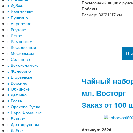
Посылочный ящик с ручк
в Дубне
Победы
в Ивантеевке
Размер: 33*21*17 см
в Пушкино
в Апрелевке
в Реутове
в Истре
в Раменском
в Воскресенске
в Московском
в Солнцево
в Волоколамске
в Жулебино
в Егорьевске
Чайный набор
в Ворсино
в Обнинске
мл. Восторг
в Детчино
в Росве
Заказ от 100 
в Орехово-Зуево
в Наро-Фоминске
в Видное
в Долгопрудном
Артикул: 2526
в Лобне