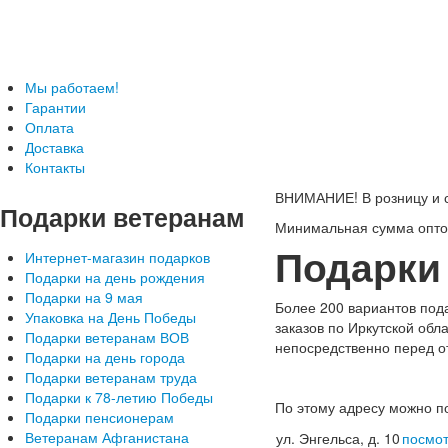
Телефон: +7-499-346-7-347 (Москва), 8-800-
Подарки ветеранам с доставкой
Мы работаем!
Гарантии
Оплата
Доставка
Контакты
ВНИМАНИЕ! В розницу и с
Подарки
ветеранам
Минимальная сумма оптов
Подарки
Интернет-магазин подарков
Подарки на день рождения
Подарки на 9 мая
Более 200 вариантов пода
Упаковка на День Победы
заказов по Иркутской обл
Подарки ветеранам ВОВ
непосредственно перед о
Подарки на день города
Подарки ветеранам труда
Подарки к 78-летию Победы
По этому адресу можно п
Подарки пенсионерам
Ветеранам Афганистана
ул. Энгельса, д. 10
посмот