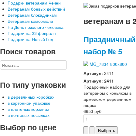
Подарки ветеранам Чечни
Ветеранам боевых действий
Ветеранам блокадникам
ветеранам в 2
Ветеранам комсомола
На День пожилого человека
Подарки на 23 февраля
Праздничный
Подарки на Новый Год
Поиск
товаров
набор № 5
Артикул:
2411
Артикул: 2411
По
типу упаковки
Подарочный набор для
ветераном с коньяком в
в деревянных коробках
армейском деревянном
в картонной упаковке
ящике
в плетеных корзинах
6653 руб
в почтовых посылках
Выбор
по цене