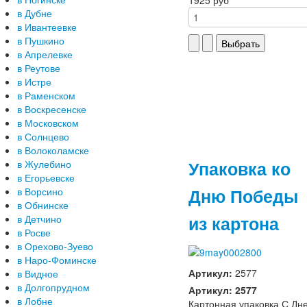
в Дубне
в Ивантеевке
в Пушкино
в Апрелевке
в Реутове
в Истре
в Раменском
в Воскресенске
в Московском
в Солнцево
в Волоколамске
Упаковка ко
в Жулебино
в Егорьевске
Дню Победы
в Ворсино
в Обнинске
из картона
в Детчино
в Росве
в Орехово-Зуево
в Наро-Фоминске
Артикул:
2577
в Видное
в Долгопрудном
Артикул: 2577
в Лобне
Картонная упаковка С Дн