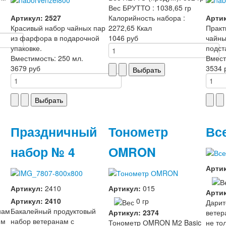
Вес БРУТТО : 1038,65 гр
Артикул: 2527
Калорийность набора :
Артик
Красивый набор чайных пар
2272,65 Ккал
Практ
из фарфора в подарочной
1046 руб
чайны
упаковке.
подст
Вместимость: 250 мл.
Вмест
3679 руб
3534 
Праздничный
Тонометр
Вс
набор № 4
ОMRON
Арти
Артикул:
2410
Артикул:
015
Артик
Артикул: 2410
0 гр
Дарит
нам
Бакалейный продуктовый
Артикул: 2374
ветер
им
набор ветеранам с
Тонометр ОMRON M2 Basic
не то