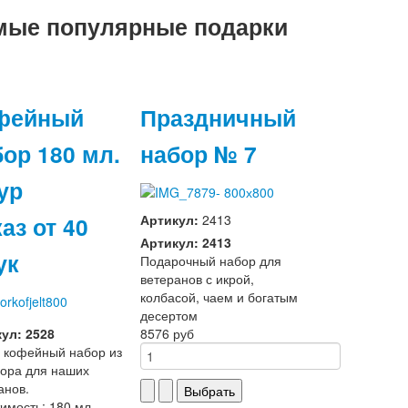
мые популярные подарки
фейный
Праздничный
бор 180 мл.
набор № 7
ур
аз от 40
Артикул:
2413
Артикул: 2413
ук
Подарочный набор для
ветеранов с икрой,
колбасой, чаем и богатым
десертом
ул: 2528
8576 руб
 кофейный набор из
ора для наших
анов.
имость: 180 мл.