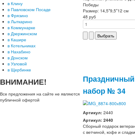
в Клину
Победы
в Павловском Посаде
Размер: 14,5*9,5*12 см
в Фрязино
48 руб
в Лыткарино
в Коммунарке
в Дзержинском
в Кашире
в Котельниках
в Нахабино
в Донском
в Узловой
в Щербинке
Праздничный
ВНИМАНИЕ!
набор № 34
Все предложения на сайте не являются
публичной офертой
Артикул:
2440
Артикул: 2440
Сборный подарок ветера
с ветчиной, кофе и сладк