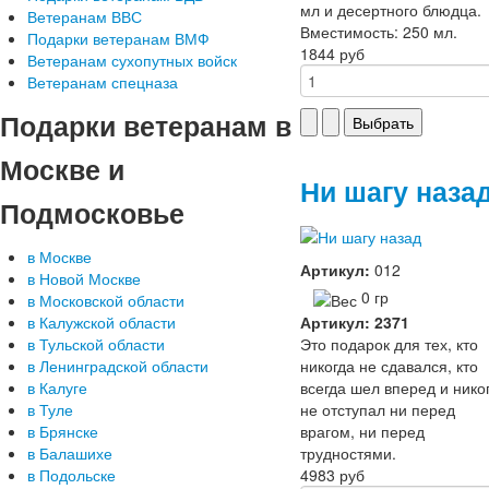
мл и десертного блюдца.
Ветеранам ВВС
Вместимость: 250 мл.
Подарки ветеранам ВМФ
1844 руб
Ветеранам сухопутных войск
Ветеранам спецназа
Подарки
ветеранам в
Москве и
Ни шагу наза
Подмосковье
в Москве
Артикул:
012
в Новой Москве
0 гр
в Московской области
Артикул: 2371
в Калужской области
Это подарок для тех, кто
в Тульской области
никогда не сдавался, кто
в Ленинградской области
всегда шел вперед и нико
в Калуге
не отступал ни перед
в Туле
врагом, ни перед
в Брянске
трудностями.
в Балашихе
4983 руб
в Подольске