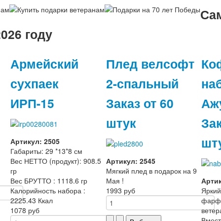
Са
026 году
Армейский
Плед велсофт
Ко
сухпаек
2-спальный
на
ИРП-15
Заказ от 60
Аж
штук
Зак
шт
Артикул: 2505
Габариты: 29 *13*8 см
Вес НЕТТО (продукт): 908.5
Артикул: 2545
гр
Мягкий плед в подарок на 9
Вес БРУТТО : 1118.6 гр
Мая !
Артик
Калорийность набора :
1993 руб
Яркий
2225.43 Ккал
фарф
1078 руб
ветер
Вмест