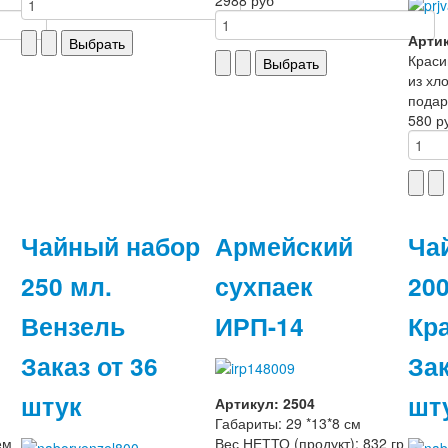
Артик
Краси
из хл
подар
580 р
Чайный набор
Армейский
Ча
250 мл.
сухпаек
200
Вензель
ИРП-14
Кр
Заказ от 36
Зак
штук
шт
Артикул: 2504
Габариты: 29 *13*8 см
ем
Вес НЕТТО (продукт): 832 гр