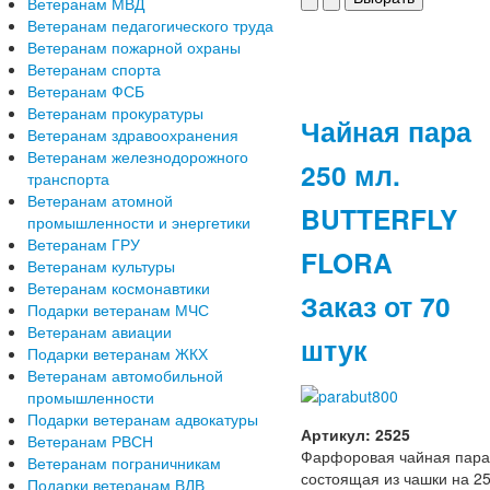
Ветеранам МВД
Ветеранам педагогического труда
Ветеранам пожарной охраны
Ветеранам спорта
Ветеранам ФСБ
Ветеранам прокуратуры
Чайная пара
Ветеранам здравоохранения
Ветеранам железнодорожного
250 мл.
транспорта
Ветеранам атомной
BUTTERFLY
промышленности и энергетики
Ветеранам ГРУ
FLORA
Ветеранам культуры
Ветеранам космонавтики
Заказ от 70
Подарки ветеранам МЧС
Ветеранам авиации
штук
Подарки ветеранам ЖКХ
Ветеранам автомобильной
промышленности
Подарки ветеранам адвокатуры
Артикул: 2525
Ветеранам РВСН
Фарфоровая чайная пара
Ветеранам пограничникам
состоящая из чашки на 2
Подарки ветеранам ВДВ