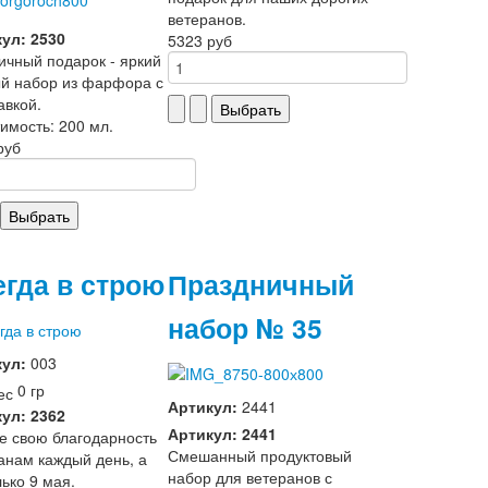
ветеранов.
ул: 2530
5323 руб
ичный подарок - яркий
й набор из фарфора с
авкой.
имость: 200 мл.
руб
егда в строю
Праздничный
набор № 35
кул:
003
0 гр
Артикул:
2441
ул: 2362
Артикул: 2441
е свою благодарность
Смешанный продуктовый
анам каждый день, а
набор для ветеранов с
лько 9 мая.