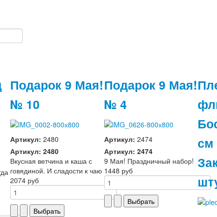
д
Подарок 9 Мая!
Подарок 9 Мая!
Пл
№ 10
№ 4
фл
Бо
см
Артикул:
2480
Артикул:
2474
Артикул: 2480
Артикул: 2474
Зак
Вкусная ветчина и каша с
9 Мая! Праздничный набор!
говядиной. И сладости к чаю
1448 руб
гда
шт
2074 руб