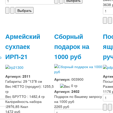
3638 
Армейский
Сборный
По
сухпаек
подарок на
ящ
ИРП-21
1000 руб
ру
Артикул: 2511
Артик
Артикул:
003900
Габариты: 29 *13*8 см
Посыл
0 гр
Вес НЕТТО (продукт): 1255,5
Разме
гр
Артикул: 2402
1176 
Вес БРУТТО : 1482,4 гр
Подарок по Вашему запросу
Калорийность набора
на 1000 руб
:2976,85 Ккал
2265 руб
1472 руб