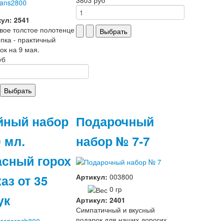
ул: 2541
вое толстое полотенце
опка - практичный
ок на 9 мая.
уб
йный набор
Подарочный
 мл.
набор № 7-7
асный горох
аз от 35
Артикул:
003800
0 гр
ук
Артикул: 2401
Симпатичный и вкусный
подарок для наших дорогих