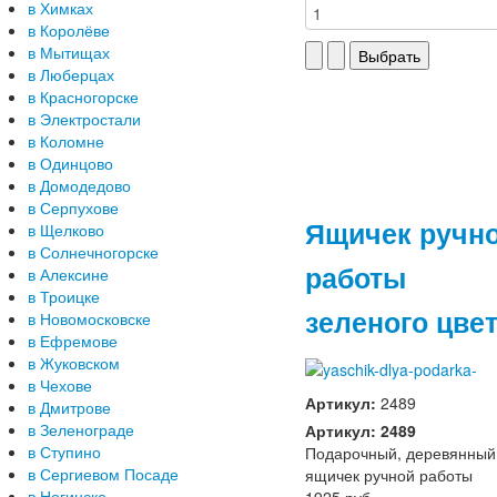
в Химках
в Королёве
в Мытищах
в Люберцах
в Красногорске
в Электростали
в Коломне
в Одинцово
в Домодедово
в Серпухове
Ящичек ручн
в Щелково
в Солнечногорске
работы
в Алексине
в Троицке
зеленого цве
в Новомосковске
в Ефремове
в Жуковском
в Чехове
Артикул:
2489
в Дмитрове
в Зеленограде
Артикул: 2489
в Ступино
Подарочный, деревянный
в Сергиевом Посаде
ящичек ручной работы
в Ногинске
1925 руб