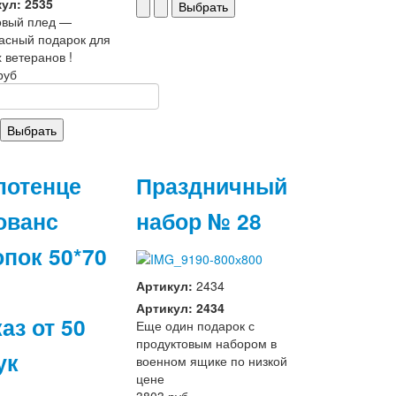
ул: 2535
овый плед —
асный подарок для
 ветеранов !
руб
лотенце
Праздничный
ованс
набор № 28
опок 50*70
Артикул:
2434
Артикул: 2434
аз от 50
Еще один подарок с
продуктовым набором в
ук
военном ящике по низкой
цене
3803 руб