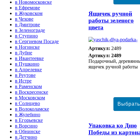
в Новомосковске
в Ефремове
Ящичек ручной
в Жуковском
в Чехове
работы зеленого
в Дмитрове
цвета
в Зеленограде
в Ступино
в Сергиевом Посаде
в Ногинске
Артикул:
2489
в Дубне
Артикул: 2489
в Ивантеевке
Подарочный, деревянн
в Пушкино
ящичек ручной работы
в Апрелевке
в Реутове
в Истре
в Раменском
в Воскресенске
в Московском
в Солнцево
в Волоколамске
в Жулебино
в Егорьевске
Упаковка ко Дню
в Ворсино
в Обнинске
Победы из картон
в Детчино