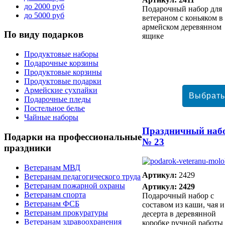
до 2000 руб
Подарочный набор для
до 5000 руб
ветераном с коньяком в
армейском деревянном
По
виду подарков
ящике
Продуктовые наборы
Подарочные корзины
Продуктовые корзины
Продуктовые подарки
Армейские сухпайки
Подарочные пледы
Постельное белье
Чайные наборы
Праздничный наб
Подарки
на профессиональные
№ 23
праздники
Ветеранам МВД
Артикул:
2429
Ветеранам педагогического труда
Ветеранам пожарной охраны
Артикул: 2429
Ветеранам спорта
Подарочный набор с
Ветеранам ФСБ
составом из каши, чая и
Ветеранам прокуратуры
десерта в деревянной
Ветеранам здравоохранения
коробке ручной работы