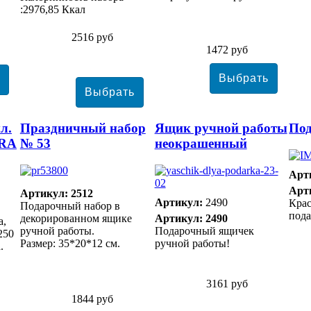
:2976,85 Ккал
2516 руб
1472 руб
л.
Праздничный набор
Ящик ручной работы
Под
RA
№ 53
неокрашенный
Арт
Арт
Артикул: 2512
Артикул:
2490
Кра
Подарочный набор в
пода
декорированном ящике
Артикул: 2490
а,
ручной работы.
Подарочный ящичек
250
Размер: 35*20*12 см.
ручной работы!
.
3161 руб
1844 руб