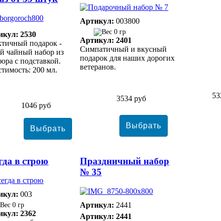
Артикул:
003800
0 гр
икул: 2530
Артикул: 2401
тичный подарок -
Симпатичный и вкусный
й чайный набор из
подарок для наших дорогих
ора с подставкой.
ветеранов.
тимость: 200 мл.
53
3534 руб
1046 руб
гда в строю
Праздничный набор
№ 35
икул:
003
Артикул:
2441
0 гр
икул: 2362
Артикул: 2441