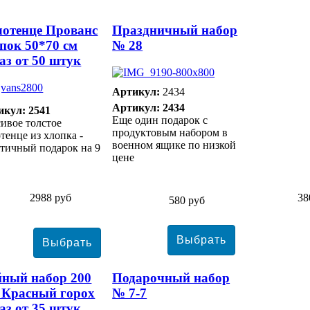
отенце Прованс
Праздничный набор
пок 50*70 см
№ 28
аз от 50 штук
Артикул:
2434
Артикул: 2434
икул: 2541
Еще один подарок с
ивое толстое
продуктовым набором в
тенце из хлопка -
военном ящике по низкой
тичный подарок на 9
цене
2988 руб
38
580 руб
ный набор 200
Подарочный набор
 Красный горох
№ 7-7
аз от 35 штук