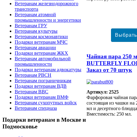
Ветеранам железнодорожного
транспорта
Ветеранам атомной
промышленности и энергетики
Ветеранам ГРУ
Ветеранам культуры
Ветеранам космонавтики
Подарки ветеранам МЧС
Ветеранам авиации
Подарки ветеранам ЖКХ
Чайная пара 250 м
Ветеранам автомобильной
BUTTERFLY FLO
промышленности
Заказ от 70 штук
Подарки ветеранам адвокатуры
Ветеранам РВСН
Ветеранам пограничникам
Подарки ветеранам ВДВ
Ветеранам ВВС
Артикул: 2525
Подарки ветеранам ВМФ
Фарфоровая чайная пар
Ветеранам сухопутных войск
состоящая из чашки на 
Ветеранам спецназа
мл и десертного блюдца
Вместимость: 250 мл.
Подарки
ветеранам в Москве и
Подмосковье