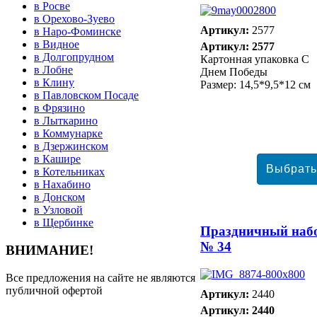
в Росве
в Орехово-Зуево
Артикул:
2577
в Наро-Фоминске
в Видное
Артикул: 2577
в Долгопрудном
Картонная упаковка С
в Лобне
Днем Победы
в Клину
Размер: 14,5*9,5*12 см
в Павловском Посаде
в Фрязино
в Лыткарино
в Коммунарке
в Дзержинском
в Кашире
в Котельниках
в Нахабино
в Донском
в Узловой
в Щербинке
Праздничный наб
№ 34
ВНИМАНИЕ!
Все предложения на сайте не являются
публичной офертой
Артикул:
2440
Артикул: 2440