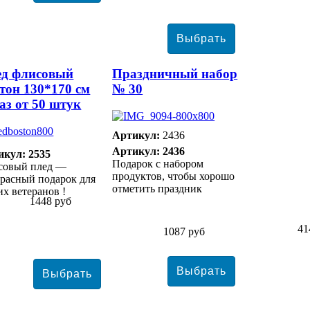
ед флисовый
Праздничный набор
тон 130*170 см
№ 30
аз от 50 штук
Артикул:
2436
Артикул: 2436
икул: 2535
Подарок с набором
совый плед —
продуктов, чтобы хорошо
расный подарок для
отметить праздник
х ветеранов !
1448 руб
41
1087 руб