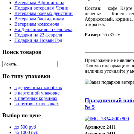
Ветеранам Афганистана
Подарки ветеранам Чечни
Состав
: кофе Карте
Ветеранам боевых действий
печенье Копенгаг
Ветеранам блокадникам
Абрикосовый, корзина, 
Ветеранам комсомола
открытка.
На День пожилого человека
Размер
: 55х35 см
Подарки на 23 февраля
Подарки на Новый Год
Поиск
товаров
Предложение не являет
Точную информацию по
наличию уточняйте у м
По
типу упаковки
в деревянных коробках
в картонной упаковке
в плетеных корзинах
Праздничный наб
в почтовых посылках
№ 5
Выбор
по цене
до 500 руб
Артикул:
2411
до 1000 руб
Артикул: 2411