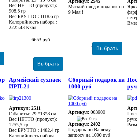
Артикул: 2545
Арт
Вес НЕТТО (продукт):
Мягкий плед в подарок на
Ярк
908.5 гр
9 Мая !
фарф
Вес БРУТТО : 1118.6 гр
вете
Калорийность набора :
Вмес
2225.43 Ккал
6653 руб
1078 руб
ор
Армейский сухпаек
Сборный подарок на
По
ИРП-21
1000 руб
ру
Артикул: 2511
Арт
Артикул:
003900
Габариты: 29 *13*8 см
Пос
Вес НЕТТО (продукт):
0 гр
руч
Артикул: 2402
1255,5 гр
Разм
Подарок по Вашему
Вес БРУТТО : 1482,4 гр
запросу на 1000 руб
Калорийность набора