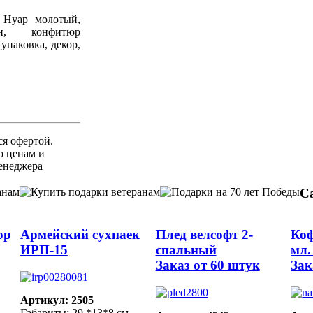
 Нуар молотый,
ен, конфитюр
упаковка, декор,
ся офертой.
 ценам и
енеджера
С
ор
Армейский сухпаек
Плед велсофт 2-
Коф
ИРП-15
спальный
мл.
Заказ от 60 штук
Зак
Артикул: 2505
Габариты: 29 *13*8 см