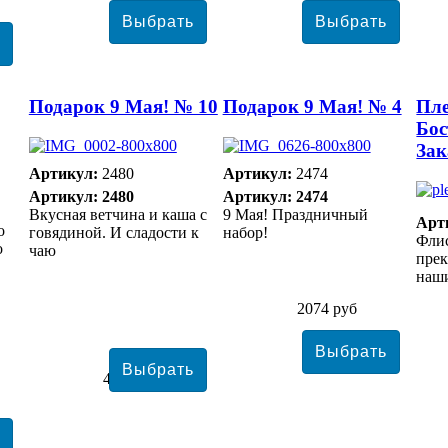
Подарок 9 Мая! № 10
Подарок 9 Мая! № 4
Пл
Бос
Зак
Артикул:
2480
Артикул:
2474
Артикул: 2480
Артикул: 2474
Вкусная ветчина и каша с
9 Мая! Праздничный
Арт
о
говядиной. И сладости к
набор!
Фли
о
чаю
прек
наши
2074 руб
4983 руб