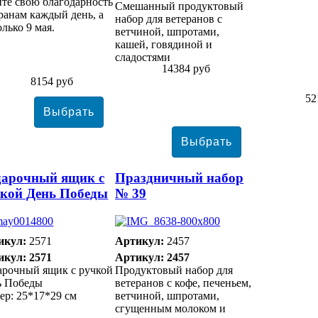
те свою благодарность
Смешанный продуктовый
ранам каждый день, а
набор для ветеранов с
олько 9 мая.
ветчиной, шпротами,
кашей, говядиной и
сладостями
14384 руб
8154 руб
52
арочный ящик с
Праздничный набор
кой День Победы
№ 39
икул:
2571
Артикул:
2457
икул: 2571
Артикул: 2457
арочный ящик с ручкой
Продуктовый набор для
ь Победы
ветеранов с кофе, печеньем,
ер: 25*17*29 см
ветчиной, шпротами,
сгущенным молоком и