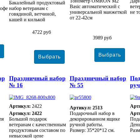
Тонометр ОMRON M2
Дари
Бакалейный продуктовый
Basic автоматический с
вете
кофе
набор ветеранам с
универсальной манжеткой
не т
говядиной, ветчиной,
от 22-42см
кашей и килькой
4722 руб
3989 руб
ор
Праздничный набор
Праздничный набор
Под
№ 16
№ 55
руч
Артикул:
2422
Арт
Артикул: 2513
Артикул: 2422
Подарочный набор в
Арт
ля
Большой подарок
декорированном ящике
Под
ветеранам с качественным
ручной работы.
Ден
продуктовым составом по
Размер: 35*20*12 см.
Разм
невысокой цене