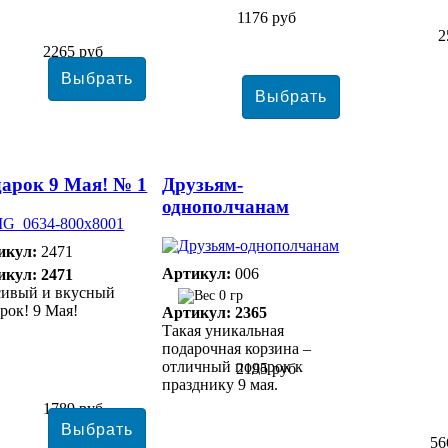
1176 руб
2
2265 руб
арок 9 Мая! № 1
Друзьям-
однополчанам
икул:
2471
Артикул:
006
икул: 2471
сивый и вкусный
0 гр
рок! 9 Мая!
Артикул: 2365
Такая уникальная
подарочная корзина –
отличный подарок к
2195 руб
празднику 9 мая.
1789 руб
56