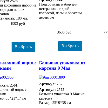
икул: 2528
Подарочный набор для
ий кофейный набор из
ветеранов с икрой,
ора для наших
колбасой, чаем и богатым
ранов.
десертом
тимость: 180 мл.
1993 руб
85
3638 руб
сылочный ящик с
Большая упаковка из
чками
картона 9 Мая
Артикул:
2575
икул: 2561
ылочный ящик с
Артикул: 2575
ками
Большая упаковка 9 Мая из
ер: 33*21*17 см
картона
Размер: 25*9*38 см