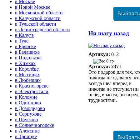
в Москве
в Новой Москве
в Московской области
в Калужской области
в Тульской области
в Ленинградской области
Ни шагу назад
в Калуге
в Туле
в Брянске
в Балашихе
Артикул:
012
в Подольске
0 гр
в Химках
Артикул: 2371
в Королёве
Это подарок для тех, кт
в Мытищах
никогда не сдавался, кт
в Люберцах
всегда шел вперед и
в Красногорске
никогда не отступал ни
в Электростали
перед врагом, ни перед
в Коломне
трудностями.
в Одинцово
в Домодедово
в Серпухове
в Щелково
в Солнечногорске
в Алексине
в Троицке