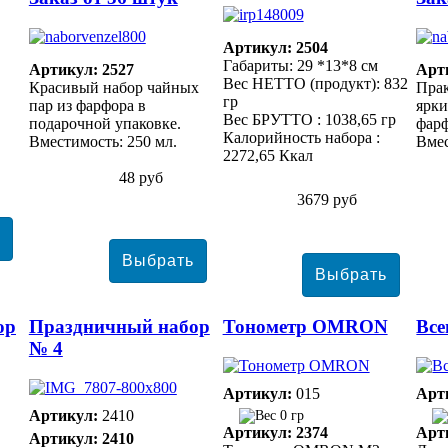
Артикул: 2504
Габариты: 29 *13*8 см
Артикул: 2527
Арт
Вес НЕТТО (продукт): 832
Красивый набор чайных
Прак
гр
пар из фарфора в
ярки
Вес БРУТТО : 1038,65 гр
подарочной упаковке.
фарф
Калорийность набора :
Вместимость: 250 мл.
Вмес
2272,65 Ккал
48 руб
3679 руб
ор
Праздничный набор
Тонометр ОMRON
Все
№ 4
Артикул:
015
Арт
Артикул:
2410
0 гр
Артикул: 2374
Арт
Артикул: 2410