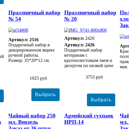
Праздничный набор
Праздничный набор
Пол
№ 54
№ 20
хло
Зак
Артикул:
2426
Артикул: 2516
Подарочный набор в
Артикул: 2426
Арт
декорированном ящике
Подарочный набор
Крас
ручной работы.
ветеранам с
ый
поло
Размер: 35*20*12 см.
крупнолистовым чаем и
прак
десертом по низкой цене
мая.
3753 руб
1925 руб
Чайный набор 250
Армейский сухпаек
Чай
а
мл. Вензель
ИРП-14
мл.
Заказ от 36 штук
Зак