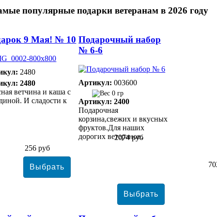
амые популярные подарки ветеранам в 2026 году
арок 9 Мая! № 10
Подарочный набор
№ 6-6
икул:
2480
Артикул:
003600
икул: 2480
ная ветчина и каша с
0 гр
диной. И сладости к
Артикул: 2400
Подарочная
корзина,свежих и вкусных
фруктов.Для наших
дорогих ветеранов.
2074 руб
256 руб
70