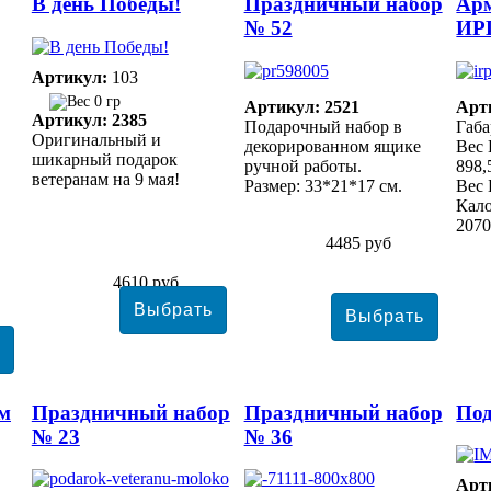
В день Победы!
Праздничный набор
Арм
№ 52
ИР
Артикул:
103
0 гр
Артикул: 2521
Арт
Артикул: 2385
Подарочный набор в
Габа
Оригинальный и
декорированном ящике
Вес 
шикарный подарок
ручной работы.
898,
ветеранам на 9 мая!
Размер: 33*21*17 см.
Вес 
Кало
2070
4485 руб
4610 руб
ем
Праздничный набор
Праздничный набор
Под
№ 23
№ 36
Арт