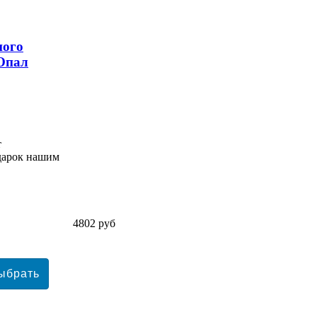
ного
 Опал
т
одарок нашим
4802 руб