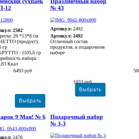
ейский сухпаек
Праздничный набор
П-12
№ 43
Артикул:
2492
икул: 2502
риты: 29 *13*8 см
Артикул: 2492
НЕТТО (продукт):
Отличный состав
5 гр
продуктов, в подарочном
БРУТТО : 1105,6 гр
наборе
рийность набора :
,83 Ккал
6493 руб
50
1033 руб
арок 9 Мая! № 6
Подарочный набор
№ 3-3
икул:
2476