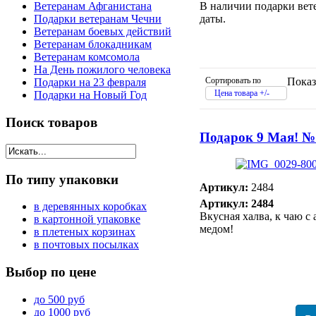
В наличии подарки вете
Ветеранам Афганистана
даты.
Подарки ветеранам Чечни
Ветеранам боевых действий
Ветеранам блокадникам
Ветеранам комсомола
На День пожилого человека
Сортировать по
Показ
Подарки на 23 февраля
Цена товара +/-
Подарки на Новый Год
Поиск
товаров
Подарок 9 Мая! №
По
типу упаковки
Артикул:
2484
Артикул: 2484
в деревянных коробках
Вкусная халва, к чаю с
в картонной упаковке
медом!
в плетеных корзинах
в почтовых посылках
Выбор
по цене
до 500 руб
до 1000 руб