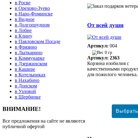
в Росве
в Орехово-Зуево
в Наро-Фоминске
в Видное
От всей души
в Долгопрудном
в Лобне
в Клину
в Павловском Посаде
Артикул:
004
в Фрязино
в Лыткарино
0 гр
Артикул: 2363
в Коммунарке
Корзина изобилия с
в Дзержинском
качественными продук
в Кашире
для пожилого человека.
в Котельниках
в Нахабино
в Донском
в Узловой
в Щербинке
ВНИМАНИЕ!
Все предложения на сайте не являются
публичной офертой