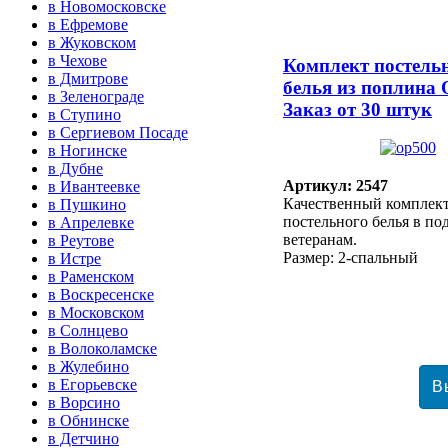
в Новомосковске
в Ефремове
в Жуковском
в Чехове
Комплект постель
в Дмитрове
белья из поплина
в Зеленограде
Заказ от 30 штук
в Ступино
в Сергиевом Посаде
в Ногинске
в Дубне
Артикул: 2547
в Ивантеевке
Качественный комплек
в Пушкино
постельного белья в п
в Апрелевке
ветеранам.
в Реутове
Размер: 2-спальный
в Истре
в Раменском
в Воскресенске
в Московском
в Солнцево
в Волоколамске
в Жулебино
в Егорьевске
в Ворсино
в Обнинске
в Детчино