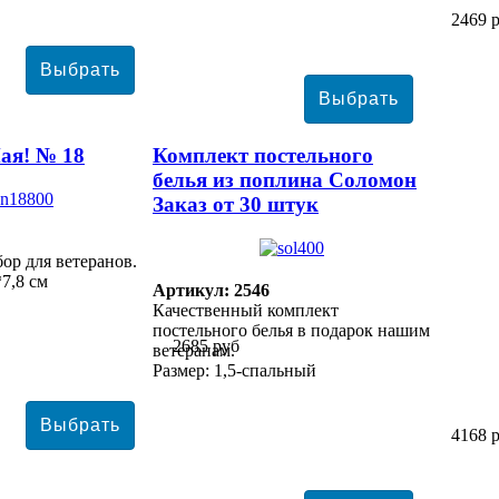
2469 
ая! № 18
Комплект постельного
белья из поплина Соломон
Заказ от 30 штук
ор для ветеранов.
*7,8 см
Артикул: 2546
Качественный комплект
постельного белья в подарок нашим
2685 руб
ветеранам.
Размер: 1,5-спальный
4168 