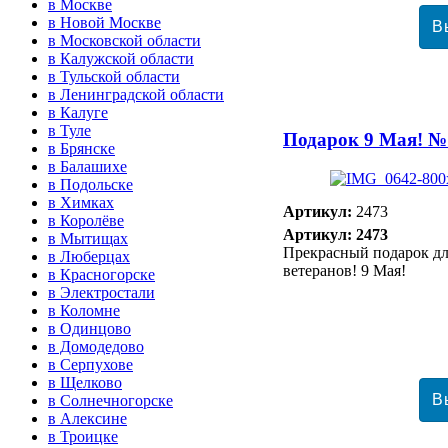
в Москве
в Новой Москве
в Московской области
в Калужской области
в Тульской области
в Ленинградской области
в Калуге
в Туле
Подарок 9 Мая! №
в Брянске
в Балашихе
в Подольске
в Химках
Артикул:
2473
в Королёве
Артикул: 2473
в Мытищах
Прекрасный подарок д
в Люберцах
ветеранов! 9 Мая!
в Красногорске
в Электростали
в Коломне
в Одинцово
в Домодедово
в Серпухове
в Щелково
в Солнечногорске
в Алексине
в Троицке