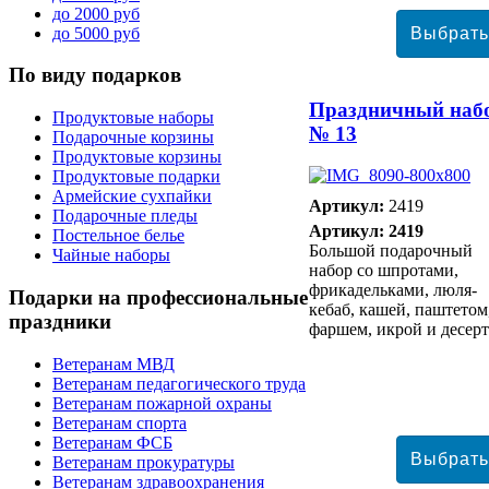
до 2000 руб
до 5000 руб
По
виду подарков
Праздничный наб
Продуктовые наборы
№ 13
Подарочные корзины
Продуктовые корзины
Продуктовые подарки
Армейские сухпайки
Артикул:
2419
Подарочные пледы
Артикул: 2419
Постельное белье
Большой подарочный
Чайные наборы
набор со шпротами,
фрикадельками, люля-
Подарки
на профессиональные
кебаб, кашей, паштетом
праздники
фаршем, икрой и десер
Ветеранам МВД
Ветеранам педагогического труда
Ветеранам пожарной охраны
Ветеранам спорта
Ветеранам ФСБ
Ветеранам прокуратуры
Ветеранам здравоохранения