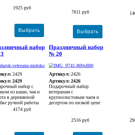
1925 руб
7611 руб
14
аздничный набор
Праздничный набор
23
№ 20
икул:
2429
Артикул:
2426
икул: 2429
Артикул: 2426
арочный набор с
Подарочный набор
авом из каши, чая и
ветеранам с
рта в деревянной
крупнолистовым чаем и
бке ручной работы
десертом по низкой цене
4174 руб
2516 руб
29