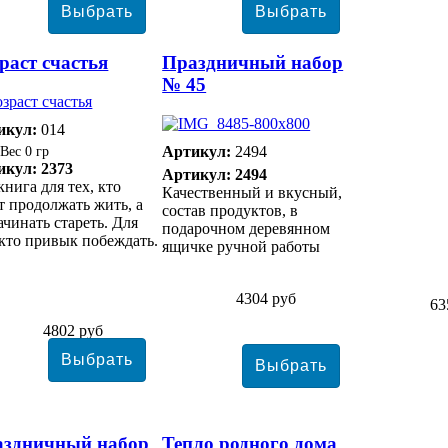
раст счастья
Праздничный набор
№ 45
икул:
014
Артикул:
2494
0 гр
икул: 2373
Артикул: 2494
книга для тех, кто
Качественный и вкусный,
т продолжать жить, а
состав продуктов, в
ачинать стареть. Для
подарочном деревянном
 кто привык побеждать.
ящичке ручной работы
4304 руб
63
4802 руб
аздничный набор
Тепло родного дома