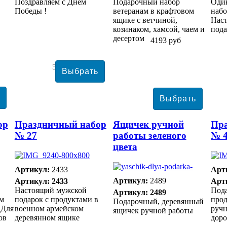
Поздравляем с Днем
Подарочный набор
Оди
Победы !
ветеранам в крафтовом
набо
ящике с ветчиной,
Нас
козинаком, хамсой, чаем и
пода
десертом
4193 руб
5663 руб
ор
Праздничный набор
Ящичек ручной
Пр
№ 27
работы зеленого
№ 
цвета
Артикул:
2433
Арт
Артикул:
2489
Артикул: 2433
Арт
Настоящий мужской
Под
Артикул: 2489
ом
подарок с продуктами в
прод
Подарочный, деревянный
 Для
военном армейском
ручн
ящичек ручной работы
ов
деревянном ящике
доро