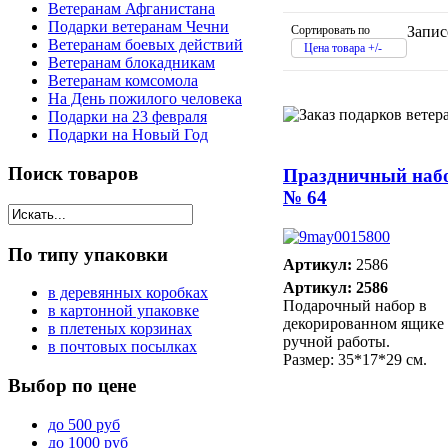
Ветеранам Афганистана
Подарки ветеранам Чечни
Сортировать по
Запис
Ветеранам боевых действий
Цена товара +/-
Ветеранам блокадникам
Ветеранам комсомола
На День пожилого человека
Подарки на 23 февраля
Подарки на Новый Год
Поиск
товаров
Праздничный наб
№ 64
По
типу упаковки
Артикул:
2586
Артикул: 2586
в деревянных коробках
Подарочный набор в
в картонной упаковке
декорированном ящике
в плетеных корзинах
ручной работы.
в почтовых посылках
Размер: 35*17*29 см.
Выбор
по цене
до 500 руб
до 1000 руб