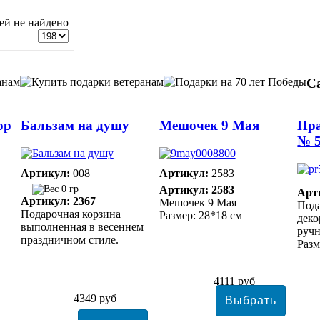
ей не найдено
С
ор
Бальзам на душу
Мешочек 9 Мая
Пр
№ 
Артикул:
008
Артикул:
2583
0 гр
Артикул: 2583
Арт
Артикул: 2367
Мешочек 9 Мая
Под
Подарочная корзина
Размер: 28*18 см
дек
выполненная в весеннем
ручн
праздничном стиле.
Разм
4111 руб
4349 руб