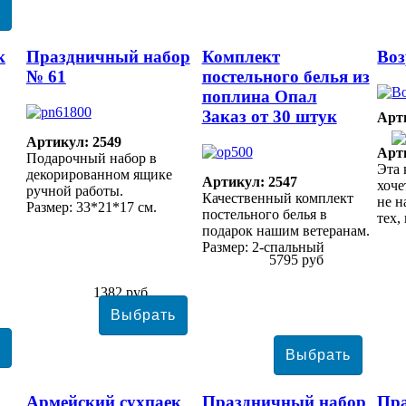
к
Праздничный набор
Комплект
Воз
№ 61
постельного белья из
поплина Опал
Заказ от 30 штук
Арт
Артикул: 2549
Арт
Подарочный набор в
Эта 
декорированном ящике
Артикул: 2547
хоче
ручной работы.
Качественный комплект
не н
Размер: 33*21*17 см.
постельного белья в
тех,
подарок нашим ветеранам.
Размер: 2-спальный
5795 руб
1382 руб
Армейский сухпаек
Праздничный набор
Пр