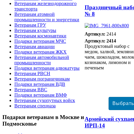
Ветеранам железнодорожного
Праздничный наб
транспорта
№ 8
Ветеранам атомной
промышленности и энергетики
Ветеранам ГРУ
Ветеранам культуры
Артикул:
2414
Ветеранам космонавтики
Артикул: 2414
Подарки ветеранам МЧС
Продуктовый набор с
Ветеранам авиации
медом, халвой, земляни
Подарки ветеранам ЖКХ
чаем, шоколадом, молок
Ветеранам автомобильной
козинаком, лимоном и
промышленности
печеньем
Подарки ветеранам адвокатуры
Ветеранам РВСН
Ветеранам пограничникам
Подарки ветеранам ВДВ
Ветеранам ВВС
Подарки ветеранам ВМФ
Ветеранам сухопутных войск
Ветеранам спецназа
Подарки
ветеранам в Москве и
Армейский сухпае
Подмосковье
ИРП-14