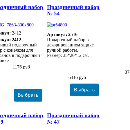
аздничный набор
Праздничный набор
6
№ 54
икул:
2412
Артикул: 2516
икул: 2412
Подарочный набор в
сивый подарочный
декорированном ящике
р с коньяком для
ручной работы.
ранов в подарочный
Размер: 35*20*12 см.
овке
1176 руб
37
6316 руб
аздничный набор
Праздничный набор
29
№ 47