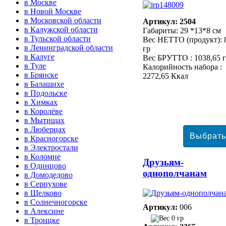
в Москве
в Новой Москве
в Московской области
Артикул: 2504
в Калужской области
Габариты: 29 *13*8 см
в Тульской области
Вес НЕТТО (продукт): 
в Ленинградской области
гр
в Калуге
Вес БРУТТО : 1038,65 
в Туле
Калорийность набора :
в Брянске
2272,65 Ккал
в Балашихе
в Подольске
в Химках
в Королёве
в Мытищах
в Люберцах
в Красногорске
в Электростали
в Коломне
Друзьям-
в Одинцово
однополчанам
в Домодедово
в Серпухове
в Щелково
в Солнечногорске
Артикул:
006
в Алексине
0 гр
в Троицке