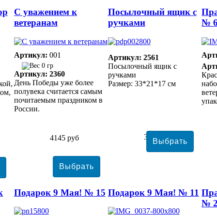
ор
С уважением к
Посылочный ящик с
Пр
ветеранам
ручками
№ 
Артикул:
001
Арт
Артикул: 2561
0 гр
Посылочный ящик с
Арт
Артикул: 2360
ручками
Кра
День Победы уже более
кой,
Размер: 33*21*17 см
набо
полувека считается самым
ом,
вете
почитаемым праздником в
упак
России.
3941 руб
4145 руб
к
Подарок 9 Мая! № 15
Подарок 9 Мая! № 11
Пр
№ 