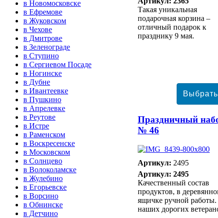
Артикул: 2365
в Новомосковске
Такая уникальная
в Ефремове
подарочная корзина –
в Жуковском
отличный подарок к
в Чехове
празднику 9 мая.
в Дмитрове
в Зеленограде
в Ступино
в Сергиевом Посаде
в Ногинске
в Дубне
в Ивантеевке
в Пушкино
в Апрелевке
в Реутове
Праздничный наб
в Истре
№ 46
в Раменском
в Воскресенске
в Московском
в Солнцево
Артикул:
2495
в Волоколамске
Артикул: 2495
в Жулебино
Качественный состав
в Егорьевске
продуктов, в деревянн
в Ворсино
ящичке ручной работы.
в Обнинске
наших дорогих ветеран
в Детчино