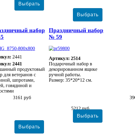
аздничный набор
Праздничный набор
35
№ 59
икул:
2441
Артикул: 2514
икул: 2441
Подарочный набор в
шанный продуктовый
декорированном ящике
р для ветеранов с
ручной работы.
иной, шпротами,
Размер: 35*20*12 см.
й, говядиной и
остями
3161 руб
39
5212 руб