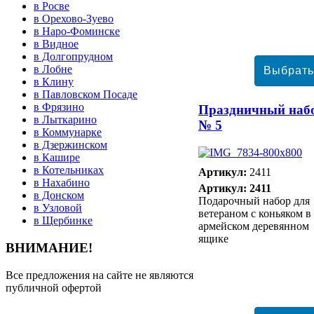
в Росве
в Орехово-Зуево
в Наро-Фоминске
в Видное
в Долгопрудном
в Лобне
в Клину
в Павловском Посаде
в Фрязино
Праздничный наб
в Лыткарино
№ 5
в Коммунарке
в Дзержинском
в Кашире
в Котельниках
Артикул:
2411
в Нахабино
Артикул: 2411
в Донском
Подарочный набор для
в Узловой
ветераном с коньяком в
в Щербинке
армейском деревянном
ящике
ВНИМАНИЕ!
Все предложения на сайте не являются
публичной офертой