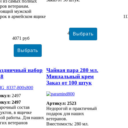
н из самых полных
ров ветеранам.
тоящий мужской
рок в армейском ящике
11
4442 руб
4071 руб
аздничный набор
Чайная пара 280 мл.
48
Миндальный крем
Заказ от 100 штук
икул:
2497
икул: 2497
Артикул: 2523
арочный состав
Недорогой и практичный
уктов, в ящичке
подарок для наших
ой работы. Для наших
ветеранов.
гих ветеранов
Вместимость: 280 мл.