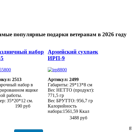
амые популярные подарки ветеранам в 2026 году
аздничный набор
Армейский сухпаек
55
ИРП-9
икул: 2513
Артикул: 2499
арочный набор в
Габариты: 29*13*8 см
орированном ящике
Вес НЕТТО (продукт):
ой работы.
771,5 гр
ер: 35*20*12 см.
Вес БРУТТО: 956,7 гр
190 руб
Калорийность
набора:1561,59 Ккал
3488 руб
8