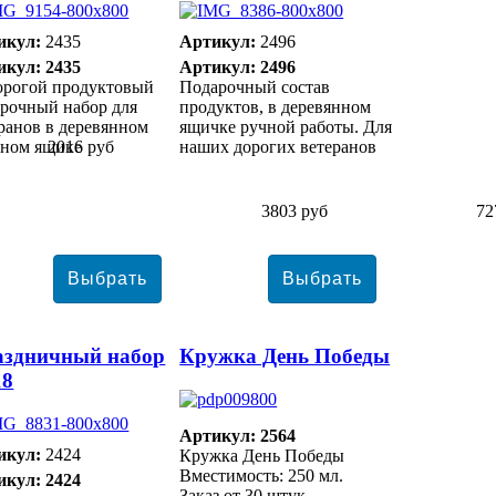
икул:
2435
Артикул:
2496
икул: 2435
Артикул: 2496
орогой продуктовый
Подарочный состав
рочный набор для
продуктов, в деревянном
ранов в деревянном
ящичке ручной работы. Для
нном ящике
2016 руб
наших дорогих ветеранов
3803 руб
72
аздничный набор
Кружка День Победы
18
Артикул: 2564
икул:
2424
Кружка День Победы
Вместимость: 250 мл.
икул: 2424
Заказ от 30 штук.