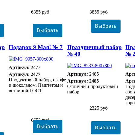
6355 руб
3855 руб
ор
Подарок 9 Мая! № 7
Праздничный набор
Пр
№ 40
№ 
Артикул:
2477
Артикул:
2485
Арт
Артикул: 2477
Продуктовый набор, с кофе
Артикул: 2485
Арт
и шоколадом. Паштетом и
Отличный продуктовый
Под
ветчиной ГОСТ
набор
сост
десе
коро
2325 руб
6653 руб