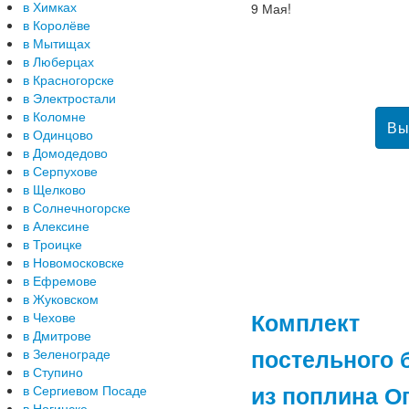
в Химках
9 Мая!
в Королёве
в Мытищах
в Люберцах
в Красногорске
в Электростали
в Коломне
в Одинцово
в Домодедово
в Серпухове
в Щелково
в Солнечногорске
в Алексине
в Троицке
в Новомосковске
в Ефремове
в Жуковском
Комплект
в Чехове
в Дмитрове
постельного 
в Зеленограде
в Ступино
из поплина О
в Сергиевом Посаде
в Ногинске