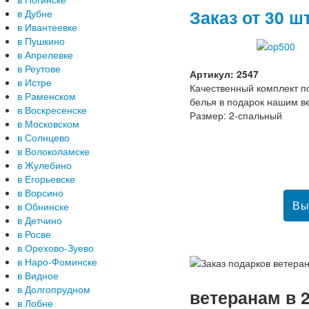
Заказ от 30 ш
в Дубне
в Ивантеевке
в Пушкино
в Апрелевке
в Реутове
Артикул: 2547
в Истре
Качественный комплект п
в Раменском
белья в подарок нашим в
в Воскресенске
Размер: 2-спальный
в Московском
в Солнцево
в Волоколамске
в Жулебино
в Егорьевске
в Ворсино
в Обнинске
в Детчино
в Росве
в Орехово-Зуево
в Наро-Фоминске
в Видное
в Долгопрудном
ветеранам в 2
в Лобне