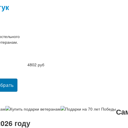
тук
остельного
етеранам.
4802 руб
Са
026 году