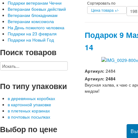
Подарки ветеранам Чечни
Сортировать по
Ветеранам боевых действий
Цена товара +/-
Ветеранам блокадникам
Ветеранам комсомола
На День пожилого человека
Подарок 9 Ма
Подарки на 23 февраля
Подарки на Новый Год
14
Поиск
товаров
Артикул:
2484
Артикул: 2484
По
типу упаковки
Вкусная халва, к чаю с а
медом!
в деревянных коробках
в картонной упаковке
в плетеных корзинах
в почтовых посылках
Выбор
по цене