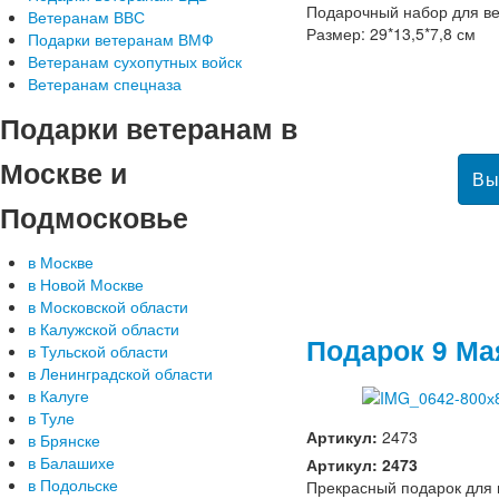
Подарочный набор для ве
Ветеранам ВВС
Размер: 29*13,5*7,8 см
Подарки ветеранам ВМФ
Ветеранам сухопутных войск
Ветеранам спецназа
Подарки
ветеранам в
Москве и
Подмосковье
в Москве
в Новой Москве
в Московской области
в Калужской области
Подарок 9 Ма
в Тульской области
в Ленинградской области
в Калуге
в Туле
Артикул:
2473
в Брянске
в Балашихе
Артикул: 2473
в Подольске
Прекрасный подарок для 