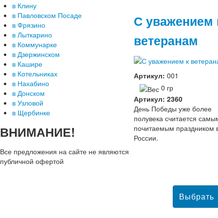
в Клину
в Павловском Посаде
С уважением 
в Фрязино
в Лыткарино
ветеранам
в Коммунарке
в Дзержинском
в Кашире
в Котельниках
Артикул:
001
в Нахабино
0 гр
в Донском
Артикул: 2360
в Узловой
День Победы уже более
в Щербинке
полувека считается самы
почитаемым праздником 
ВНИМАНИЕ!
России.
Все предложения на сайте не являются
публичной офертой