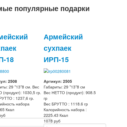
мые популярные подарки
мейский
Армейский
хпаек
сухпаек
П-18
ИРП-15
ул: 2508
Артикул: 2505
иты: 29 *13*8 см. Вес
Габариты: 29 *13*8 см
 (продукт): 1030,5 гр.
Вес НЕТТО (продукт): 908.5
РУТТО : 1237,6 гр.
гр
ийность набора
Вес БРУТТО : 1118.6 гр
,65 Ккал
Калорийность набора :
руб
2225.43 Ккал
1078 руб