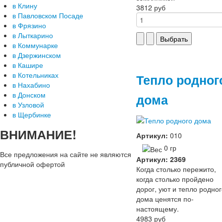
в Клину
3812 руб
в Павловском Посаде
в Фрязино
в Лыткарино
в Коммунарке
в Дзержинском
в Кашире
в Котельниках
Тепло родног
в Нахабино
в Донском
дома
в Узловой
в Щербинке
ВНИМАНИЕ!
Артикул:
010
0 гр
Все предложения на сайте не являются
Артикул: 2369
публичной офертой
Когда столько пережито,
когда столько пройдено
дорог, уют и тепло родно
дома ценятся по-
настоящему.
4983 руб