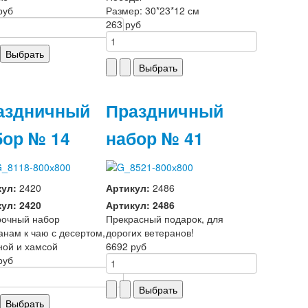
руб
Размер: 30*23*12 см
263 руб
аздничный
Праздничный
бор № 14
набор № 41
кул:
2420
Артикул:
2486
ул: 2420
Артикул: 2486
рочный набор
Прекрасный подарок, для
анам к чаю с десертом,
дорогих ветеранов!
ной и хамсой
6692 руб
руб