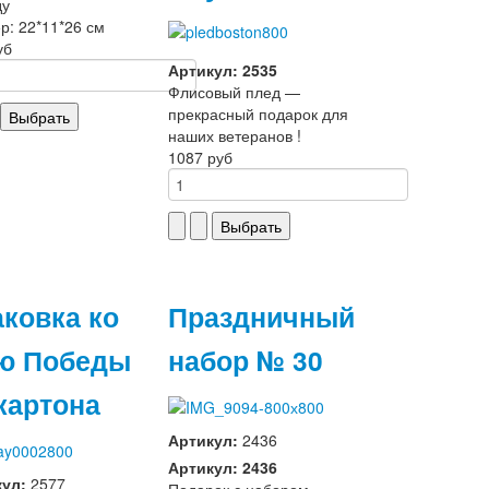
ду
р: 22*11*26 см
уб
Артикул: 2535
Флисовый плед —
прекрасный подарок для
наших ветеранов !
1087 руб
аковка ко
Праздничный
ю Победы
набор № 30
картона
Артикул:
2436
Артикул: 2436
кул:
2577
Подарок с набором