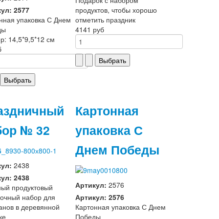
ул: 2577
продуктов, чтобы хорошо
нная упаковка С Днем
отметить праздник
ды
4141 руб
р: 14,5*9,5*12 см
б
аздничный
Картонная
бор № 32
упаковка С
Днем Победы
кул:
2438
ул: 2438
Артикул:
2576
ый продуктовый
очный набор для
Артикул: 2576
анов в деревянной
Картонная упаковка С Днем
ке
Победы