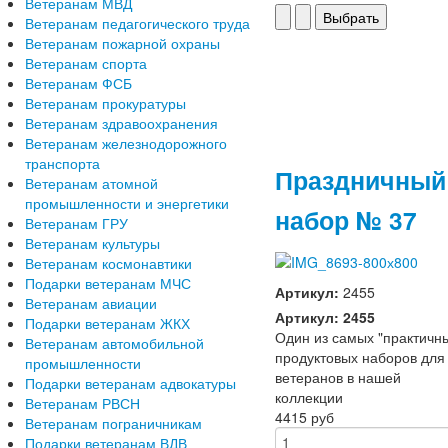
Ветеранам МВД
Ветеранам педагогического труда
Ветеранам пожарной охраны
Ветеранам спорта
Ветеранам ФСБ
Ветеранам прокуратуры
Ветеранам здравоохранения
Ветеранам железнодорожного
транспорта
Праздничный
Ветеранам атомной
промышленности и энергетики
набор № 37
Ветеранам ГРУ
Ветеранам культуры
Ветеранам космонавтики
Подарки ветеранам МЧС
Артикул:
2455
Ветеранам авиации
Артикул: 2455
Подарки ветеранам ЖКХ
Один из самых "практичн
Ветеранам автомобильной
продуктовых наборов для
промышленности
ветеранов в нашей
Подарки ветеранам адвокатуры
коллекции
Ветеранам РВСН
4415 руб
Ветеранам пограничникам
Подарки ветеранам ВДВ