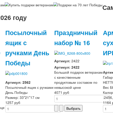
Са
026 году
Посылочный
Праздничный
Ар
ящик с
набор № 16
су
0
ручками День
ИР
Победы
Артикул:
2422
Артикул: 2422
Большой подарок ветеранам
Артик
с качественным
Габар
Артикул: 2562
продуктовым составом по
НЕТТО
Посылочный ящик с ручками
невысокой цене
Вес Б
День Победы
4071 руб
Калор
Размер: 33*21*17 см
:2456
1257 руб
1164 
нце