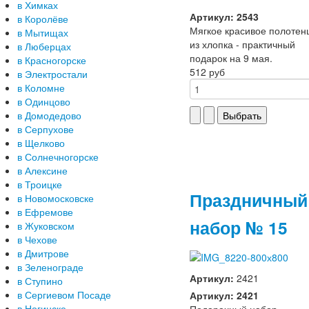
в Химках
Артикул: 2543
в Королёве
Мягкое красивое полотен
в Мытищах
из хлопка - практичный
в Люберцах
подарок на 9 мая.
в Красногорске
512 руб
в Электростали
в Коломне
в Одинцово
в Домодедово
в Серпухове
в Щелково
в Солнечногорске
в Алексине
в Троицке
Праздничный
в Новомосковске
в Ефремове
набор № 15
в Жуковском
в Чехове
в Дмитрове
в Зеленограде
Артикул:
2421
в Ступино
в Сергиевом Посаде
Артикул: 2421
в Ногинске
Подарочный набор