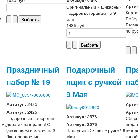
Артикул: 2385
Артик
Оригинальный и шикарный
Карто
подарок ветеранам на 9
и
Побе
мая!
Разме
4485 руб
48 ру
Праздничный
Подарочный
Пр
набор № 19
ящик с ручкой
на
9 Мая
Артикул:
2425
Арти
Артикул: 2425
Артик
Артикул:
2573
Подарочный набор для
Сборн
ем,
дорогих ветеранов! С
Артикул: 2573
подар
уважением и искренней
Подарочный ящик с ручкой 9
ветер
благодарностью!
Мая
короб