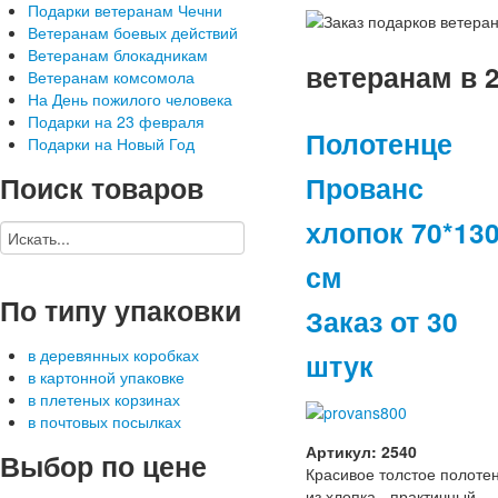
Подарки ветеранам Чечни
Ветеранам боевых действий
Ветеранам блокадникам
ветеранам в 2
Ветеранам комсомола
На День пожилого человека
Подарки на 23 февраля
Полотенце
Подарки на Новый Год
Поиск
товаров
Прованс
хлопок 70*13
см
По
типу упаковки
Заказ от 30
в деревянных коробках
штук
в картонной упаковке
в плетеных корзинах
в почтовых посылках
Артикул: 2540
Выбор
по цене
Красивое толстое полоте
из хлопка - практичный