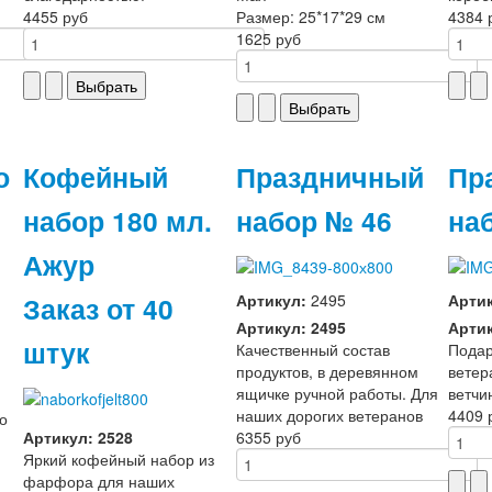
4455 руб
Размер: 25*17*29 см
4384 
1625 руб
о
Кофейный
Праздничный
Пр
набор 180 мл.
набор № 46
на
Ажур
Заказ от 40
Артикул:
2495
Арти
Артикул: 2495
Артик
штук
Качественный состав
Пода
продуктов, в деревянном
ветер
ящичке ручной работы. Для
ветчи
наших дорогих ветеранов
4409 
го
Артикул: 2528
6355 руб
Яркий кофейный набор из
фарфора для наших