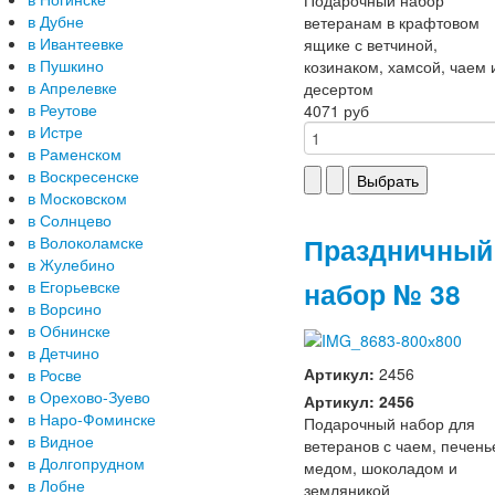
в Дубне
ветеранам в крафтовом
в Ивантеевке
ящике с ветчиной,
в Пушкино
козинаком, хамсой, чаем 
в Апрелевке
десертом
в Реутове
4071 руб
в Истре
в Раменском
в Воскресенске
в Московском
в Солнцево
Праздничный
в Волоколамске
в Жулебино
набор № 38
в Егорьевске
в Ворсино
в Обнинске
в Детчино
Артикул:
2456
в Росве
в Орехово-Зуево
Артикул: 2456
в Наро-Фоминске
Подарочный набор для
в Видное
ветеранов с чаем, печень
в Долгопрудном
медом, шоколадом и
в Лобне
земляникой