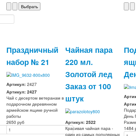
Праздничный
Чайная пара
По
набор № 21
220 мл.
ящ
Золотой лед
Де
Заказ от 100
Артикул:
2427
Артикул: 2427
штук
Арти
Чай с десертом ветеранам в
подарочном деревянном
Артик
армейском ящике ручной
Подар
работы
День
2650 руб
Артикул: 2522
Разме
Красивая чайная пара -
1484 
один из самых популярных