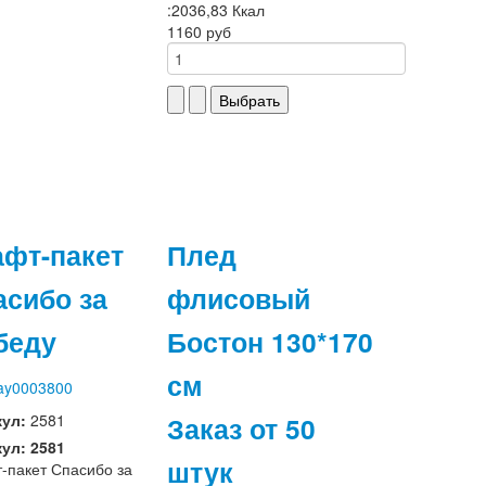
:2036,83 Ккал
1160 руб
афт-пакет
Плед
асибо за
флисовый
беду
Бостон 130*170
см
Заказ от 50
кул:
2581
ул: 2581
штук
-пакет Спасибо за