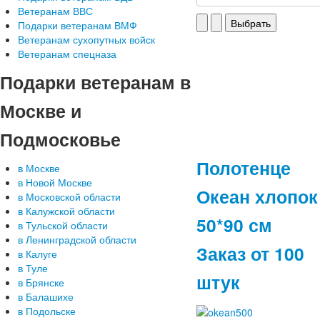
Ветеранам ВВС
Подарки ветеранам ВМФ
Ветеранам сухопутных войск
Ветеранам спецназа
Подарки
ветеранам в
Москве и
Подмосковье
Полотенце
в Москве
в Новой Москве
Океан хлопок
в Московской области
в Калужской области
50*90 см
в Тульской области
в Ленинградской области
Заказ от 100
в Калуге
в Туле
штук
в Брянске
в Балашихе
в Подольске