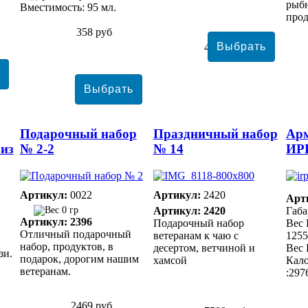
рыб
Вместимость: 95 мл.
про
358 руб
4376 руб
Подарочный набор
Праздничный набор
Арм
 из
№ 2-2
№ 14
ИР
Артикул:
0022
Артикул:
2420
Арт
0 гр
Артикул: 2420
Габа
Артикул: 2396
Подарочный набор
Вес 
Отличный подарочный
ветеранам к чаю с
1255
набор, продуктов, в
десертом, ветчиной и
Вес 
зи.
подарок, дорогим нашим
хамсой
Кало
ветеранам.
:297
2469 руб