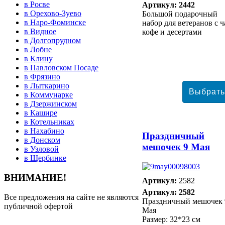
в Росве
Артикул: 2442
в Орехово-Зуево
Большой подарочный
в Наро-Фоминске
набор для ветеранов с ч
в Видное
кофе и десертами
в Долгопрудном
в Лобне
в Клину
в Павловском Посаде
в Фрязино
в Лыткарино
в Коммунарке
в Дзержинском
в Кашире
в Котельниках
в Нахабино
Праздничный
в Донском
мешочек 9 Мая
в Узловой
в Щербинке
ВНИМАНИЕ!
Артикул:
2582
Артикул: 2582
Все предложения на сайте не являются
Праздничный мешочек 
публичной офертой
Мая
Размер: 32*23 см