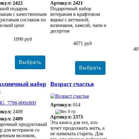
икул: 2422
Артикул: 2421
ьшой подарок
Подарочный набор
ранам с качественным
ветеранам в крафтовом
уктовым составом по
ящике с ветчиной,
сокой цене
козинаком, хамсой, чаем и
десертом
1090 руб
4071 руб
40
аздничный набор
Возраст счастья
3
Артикул:
014
икул:
2409
0 гр
Артикул: 2373
икул: 2409
Эта книга для тех, кто
арочный продуктовый
хочет продолжать жить, а
р для ветеранов со
не начинать стареть. Для
щенным молоком,