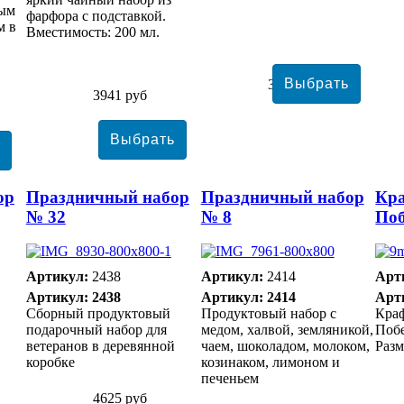
мым
фарфора с подставкой.
м в
Вместимость: 200 мл.
3534 руб
3941 руб
ор
Праздничный набор
Праздничный набор
Кра
№ 32
№ 8
По
Артикул:
2438
Артикул:
2414
Арт
Артикул: 2438
Артикул: 2414
Арт
Сборный продуктовый
Продуктовый набор с
Краф
подарочный набор для
медом, халвой, земляникой,
Поб
ветеранов в деревянной
чаем, шоколадом, молоком,
Разм
коробке
козинаком, лимоном и
печеньем
4625 руб