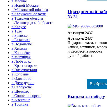
в Москве
в Новой Москве
в Московской области
Праздничный наб
в Калужской области
№ 31
в Тульской области
в Ленинградской области
в Калуге
в Туле
Артикул:
2437
в Брянске
Артикул: 2437
в Балашихе
Подарок с чаем, говяди
в Подольске
кашей, ветчиной, моло
в Химках
и десертом в коробке
в Королёве
ручной работы
в Мытищах
в Люберцах
в Красногорске
в Электростали
в Коломне
в Одинцово
в Домодедово
в Серпухове
в Щелково
в Солнечногорске
Выпьем за победу
в Алексине
в Троицке