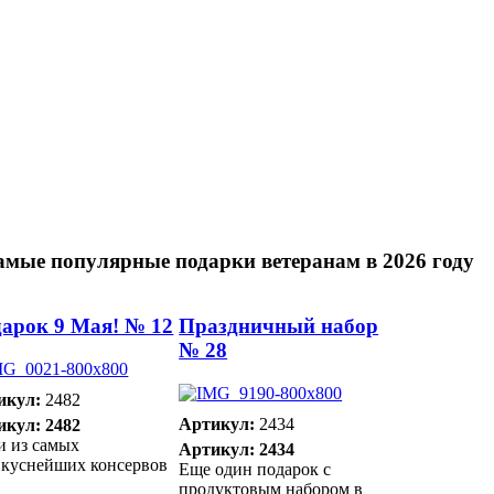
амые популярные подарки ветеранам в 2026 году
арок 9 Мая! № 12
Праздничный набор
№ 28
икул:
2482
Артикул:
2434
икул: 2482
и из самых
Артикул: 2434
вкуснейших консервов
Еще один подарок с
продуктовым набором в