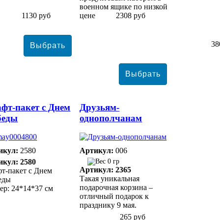
военном ящике по низкой
1130 руб
цене
2308 руб
38
фт-пакет с Днем
Друзьям-
беды
однополчанам
икул:
2580
Артикул:
006
икул: 2580
0 гр
Артикул: 2365
т-пакет с Днем
Такая уникальная
еды
подарочная корзина –
ер: 24*14*37 см
отличный подарок к
празднику 9 мая.
265 руб