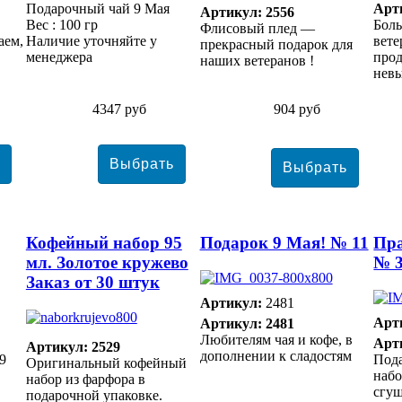
Подарочный чай 9 Мая
Арт
Артикул: 2556
Вес : 100 гр
Бол
Флисовый плед —
аем,
Наличие уточняйте у
вете
прекрасный подарок для
менеджера
прод
наших ветеранов !
невы
4347 руб
904 руб
Кофейный набор 95
Подарок 9 Мая! № 11
Пр
мл. Золотое кружево
№ 
Заказ от 30 штук
Артикул:
2481
Арт
Артикул: 2481
Любителям чая и кофе, в
Арт
Артикул: 2529
дополнении к сладостям
9
Под
Оригинальный кофейный
набо
набор из фарфора в
сгу
подарочной упаковке.