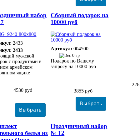
аздничный набор
Сборный подарок на
27
10000 руб
икул:
2433
Артикул:
004500
икул: 2433
тоящий мужской
0 гр
Подарок по Вашему
рок с продуктами в
запросу на 10000 руб
нном армейском
евянном ящике
226
4530 руб
3855 руб
мплект
Праздничный набор
тельного белья из
№ 12
плина Опал