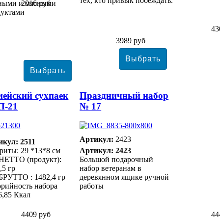
тех, кто привык побеждать.
ными и мясными
2016 руб
дуктами
43
3989 руб
ейский сухпаек
Праздничный набор
П-21
№ 17
Артикул:
2423
икул: 2511
риты: 29 *13*8 см
Артикул: 2423
НЕТТО (продукт):
Большой подарочный
,5 гр
набор ветеранам в
БРУТТО : 1482,4 гр
деревянном ящике ручной
рийность набора
работы
6,85 Ккал
4409 руб
44