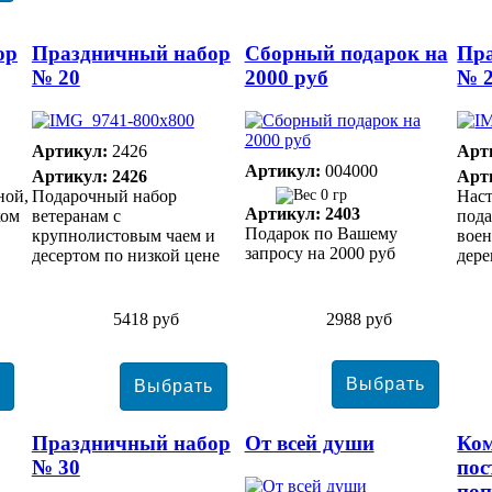
ор
Праздничный набор
Сборный подарок на
Пр
№ 20
2000 руб
№ 
Артикул:
2426
Арт
Артикул:
004000
Артикул: 2426
Арт
ной,
Подарочный набор
0 гр
Нас
Артикул: 2403
ком
ветеранам с
пода
Подарок по Вашему
крупнолистовым чаем и
вое
запросу на 2000 руб
десертом по низкой цене
дер
5418 руб
2988 руб
Праздничный набор
От всей души
Ко
№ 30
пос
по