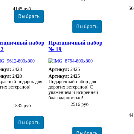
56
4145 руб
аздничный набор
Праздничный набор
22
№ 19
икул:
2428
Артикул:
2425
икул: 2428
Артикул: 2425
расный подарок для
Подарочный набор для
гих ветеранов!
дорогих ветеранов! С
уважением и искренней
благодарностью!
2516 руб
1835 руб
44