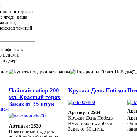
й
ика протертая с
з ягод), каша
вядиной,
шоколад темный
ся офертой.
 ценам и
енеджера
С
Чайный набор 200
Кружка День Победы
Под
мл. Красный горох
Заказ от 35 штук
Арт
Артикул: 2564
Кружка День Победы
Арт
Вместимость: 250 мл.
Одн
Артикул: 2530
Заказ от 30 штук.
наи
Практичный подарок -
яркий чайный набор из