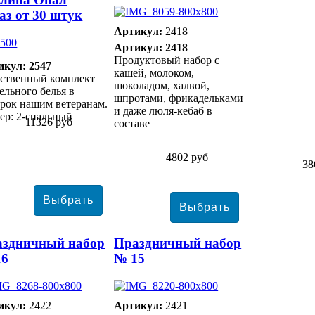
аз от 30 штук
Артикул:
2418
Артикул: 2418
Продуктовый набор с
икул: 2547
кашей, молоком,
ественный комплект
шоколадом, халвой,
ельного белья в
шпротами, фрикадельками
рок нашим ветеранам.
и даже люля-кебаб в
ер: 2-спальный
11326 руб
составе
4802 руб
38
аздничный набор
Праздничный набор
16
№ 15
икул:
2422
Артикул:
2421