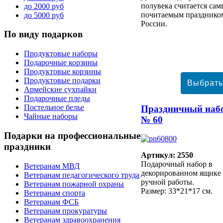
полувека считается са
до 2000 руб
почитаемым празднико
до 5000 руб
России.
По
виду подарков
Продуктовые наборы
Подарочные корзины
Продуктовые корзины
Продуктовые подарки
Армейские сухпайки
Подарочные пледы
Постельное белье
Праздничный наб
Чайные наборы
№ 60
Подарки
на профессиональные
праздники
Артикул: 2550
Подарочный набор в
Ветеранам МВД
декорированном ящике
Ветеранам педагогического труда
ручной работы.
Ветеранам пожарной охраны
Размер: 33*21*17 см.
Ветеранам спорта
Ветеранам ФСБ
Ветеранам прокуратуры
Ветеранам здравоохранения