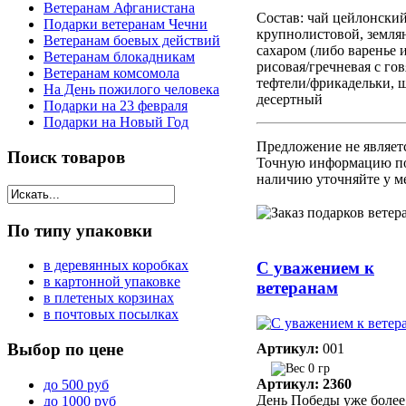
Ветеранам Афганистана
Состав: чай цейлонски
Подарки ветеранам Чечни
крупнолистовой, землян
Ветеранам боевых действий
сахаром (либо варенье и
Ветеранам блокадникам
рисовая/гречневая с го
Ветеранам комсомола
тефтели/фрикадельки, 
На День пожилого человека
десертный
Подарки на 23 февраля
Подарки на Новый Год
Предложение не являет
Поиск
товаров
Точную информацию по
наличию уточняйте у м
По
типу упаковки
в деревянных коробках
С уважением к
в картонной упаковке
ветеранам
в плетеных корзинах
в почтовых посылках
Выбор
по цене
Артикул:
001
0 гр
Артикул: 2360
до 500 руб
День Победы уже более
до 1000 руб