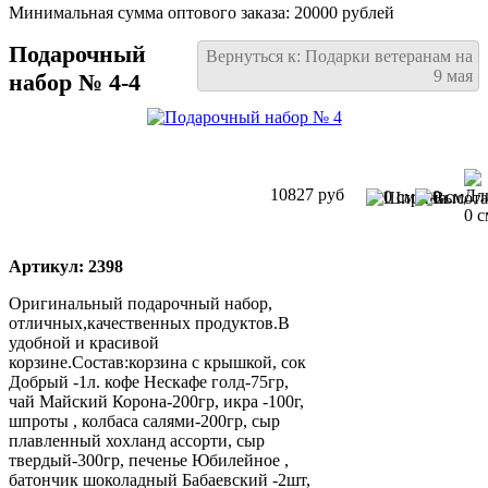
Минимальная сумма оптового заказа: 20000 рублей
Подарочный
Вернуться к: Подарки ветеранам на
9 мая
набор № 4-4
10827 руб
0 см
0 см
0 с
Артикул: 2398
Оригинальный подарочный набор,
отличных,качественных продуктов.В
удобной и красивой
корзине.Состав:корзина с крышкой, сок
Добрый -1л. кофе Нескафе голд-75гр,
чай Майский Корона-200гр, икра -100г,
шпроты , колбаса салями-200гр, сыр
плавленный хохланд ассорти, сыр
твердый-300гр, печенье Юбилейное ,
батончик шоколадный Бабаевский -2шт,