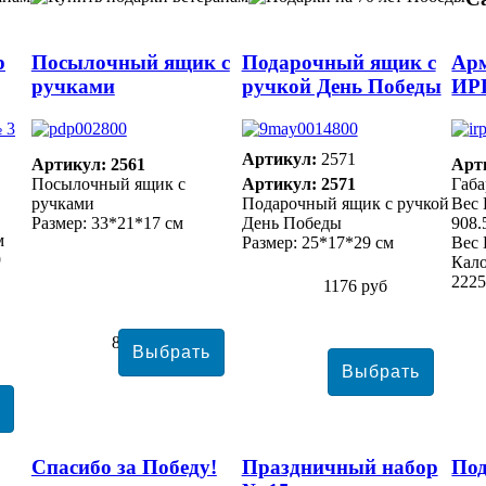
р
Посылочный ящик с
Подарочный ящик с
Арм
ручками
ручкой День Победы
ИР
Артикул:
2571
Артикул: 2561
Арт
Посылочный ящик с
Артикул: 2571
Габа
ручками
Подарочный ящик с ручкой
Вес 
Размер: 33*21*17 см
День Победы
908.
м
Размер: 25*17*29 см
Вес 
9
Кало
2225
1176 руб
8777 руб
Спасибо за Победу!
Праздничный набор
Под