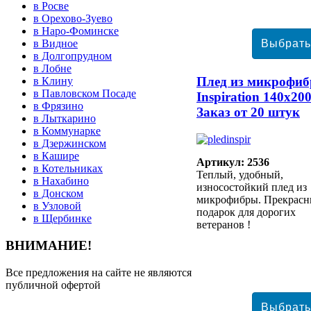
в Росве
в Орехово-Зуево
в Наро-Фоминске
в Видное
в Долгопрудном
в Лобне
Плед из микрофи
в Клину
в Павловском Посаде
Inspiration 140х20
в Фрязино
Заказ от 20 штук
в Лыткарино
в Коммунарке
в Дзержинском
в Кашире
Артикул: 2536
в Котельниках
Теплый, удобный,
в Нахабино
износостойкий плед из
в Донском
микрофибры. Прекрас
в Узловой
подарок для дорогих
в Щербинке
ветеранов !
ВНИМАНИЕ!
Все предложения на сайте не являются
публичной офертой