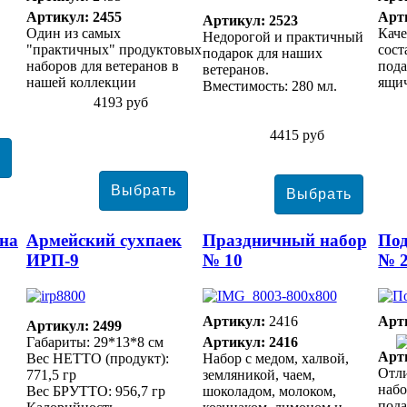
Артикул: 2455
Арт
Артикул: 2523
Один из самых
Каче
Недорогой и практичный
"практичных" продуктовых
сост
подарок для наших
наборов для ветеранов в
под
ветеранов.
нашей коллекции
ящич
Вместимость: 280 мл.
4193 руб
4415 руб
на
Армейский сухпаек
Праздничный набор
По
ИРП-9
№ 10
№ 2
Артикул:
2416
Арт
Артикул: 2499
Габариты: 29*13*8 см
Артикул: 2416
Арт
Вес НЕТТО (продукт):
Набор с медом, халвой,
Отл
771,5 гр
земляникой, чаем,
набо
Вес БРУТТО: 956,7 гр
шоколадом, молоком,
пода