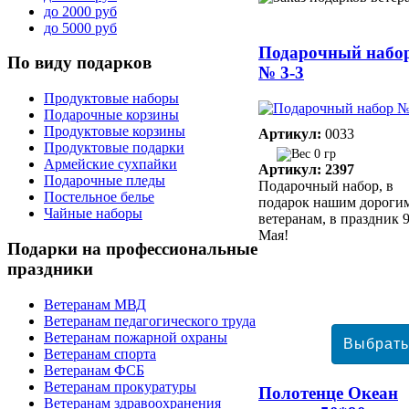
до 2000 руб
до 5000 руб
Подарочный набо
По
виду подарков
№ 3-3
Продуктовые наборы
Подарочные корзины
Продуктовые корзины
Артикул:
0033
Продуктовые подарки
0 гр
Армейские сухпайки
Артикул: 2397
Подарочные пледы
Подарочный набор, в
Постельное белье
подарок нашим дороги
Чайные наборы
ветеранам, в праздник 
Мая!
Подарки
на профессиональные
праздники
Ветеранам МВД
Ветеранам педагогического труда
Ветеранам пожарной охраны
Ветеранам спорта
Ветеранам ФСБ
Ветеранам прокуратуры
Полотенце Океан
Ветеранам здравоохранения