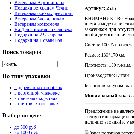
Ветеранам Афганистана
Подарки ветеранам Чечни
Артикул: 2535
Ветеранам боевых действий
ВНИМАНИЕ ! Возможн
Ветеранам блокадникам
цвета и модели по согл
Ветеранам комсомола
заказчиком при отсутст
На День пожилого человека
необходимого количест
Подарки на 23 февраля
Подарки на Новый Год
Состав: 100 % полиэсте
Поиск
товаров
Размер: 130*170 см.
Плотность: 180 г./кв.м.
Производство: Китай
По
типу упаковки
Без индивид. упаковки -
в деревянных коробках
в картонной упаковке
Минимальный заказ - 
в плетеных корзинах
в почтовых посылках
Предложение не являет
Выбор
по цене
Точную информацию по
наличию уточняйте у м
до 500 руб
до 1000 руб