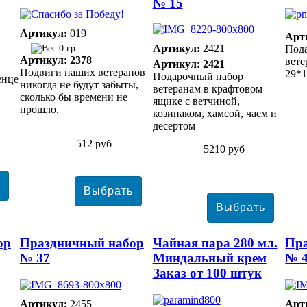
№ 15
Артикул:
019
Арт
Артикул:
2421
0 гр
Под
Артикул: 2378
вете
Артикул: 2421
Подвиги наших ветеранов
29*1
Подарочный набор
енце
никогда не будут забыты,
ветеранам в крафтовом
сколько бы времени не
ящике с ветчиной,
прошло.
козинаком, хамсой, чаем и
десертом
512 руб
5210 руб
ор
Праздничный набор
Чайная пара 280 мл.
Пр
№ 37
Миндальный крем
№ 
Заказ от 100 штук
Артикул:
2455
Арт