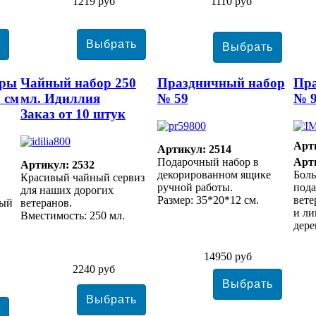
1219 руб
1110 руб
бры
Чайный набор 250
Праздничный набор
Пр
0 см
мл. Идиллия
№ 59
№ 
Заказ от 10 штук
Арт
Артикул: 2514
Подарочный набор в
Арт
Артикул: 2532
декорированном ящике
Бол
Красивый чайный сервиз
ручной работы.
под
для наших дорогих
Размер: 35*20*12 см.
вете
ный
ветеранов.
и ли
Вместимость: 250 мл.
дер
14950 руб
2240 руб