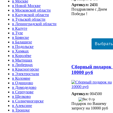
в Москве
Артикул: 2431
в Новой Москве
Поздравляем с Днем
в Московской области
Победы !
в Калужской области
в Тульской области
в Ленинградской области
в Калуге
в Туле
в Брянске
в Балашихе
в Подольске
в Химках
в Королёве
в Мытищах
в Люберцах
Сборный подарок 
в Красногорске
10000 руб
в Электростали
в Коломне
в Одинцово
в Домодедово
в Серпухове
Артикул:
004500
в Щелково
0 гр
в Солнечногорске
Подарок по Вашему
в Алексине
запросу на 10000 руб
в Троицке