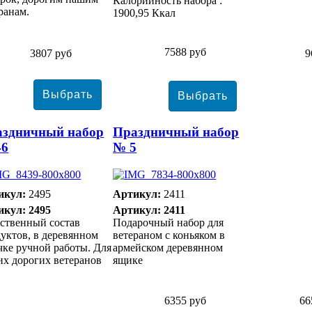
Калорийность набора :
ранам.
1900,95 Ккал
7588 руб
3807 руб
9
аздничный набор
Праздничный набор
46
№ 5
икул:
2495
Артикул:
2411
икул: 2495
Артикул: 2411
ственный состав
Подарочный набор для
уктов, в деревянном
ветераном с коньяком в
ке ручной работы. Для
армейском деревянном
х дорогих ветеранов
ящике
6355 руб
66