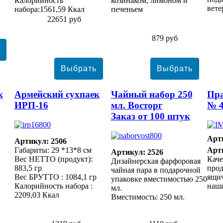
Калорийность
козинаком, лимоном и
вете
набора:1561,59 Ккал
печеньем
22651 руб
879 руб
к
Армейский сухпаек
Чайный набор 250
Пр
ИРП-16
мл. Восторг
№ 
Заказ от 100 штук
Арт
Артикул: 2506
Габариты: 29 *13*8 см
Арт
Артикул: 2526
Вес НЕТТО (продукт):
Каче
Дизайнерская фарфоровая
883,5 гр
прод
чайная пара в подарочной
Вес БРУТТО : 1084,1 гр
ящич
упаковке вместимостью 250
Калорийность набора :
наши
мл.
2209,03 Ккал
Вместимость: 250 мл.