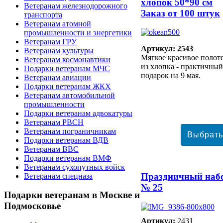
хлопок 50*90 см
Ветеранам железнодорожного
Заказ от 100 штук
транспорта
Ветеранам атомной
промышленности и энергетики
Ветеранам ГРУ
Артикул: 2543
Ветеранам культуры
Мягкое красивое полот
Ветеранам космонавтики
из хлопка - практичный
Подарки ветеранам МЧС
подарок на 9 мая.
Ветеранам авиации
Подарки ветеранам ЖКХ
Ветеранам автомобильной
промышленности
Подарки ветеранам адвокатуры
Ветеранам РВСН
Ветеранам пограничникам
Подарки ветеранам ВДВ
Ветеранам ВВС
Подарки ветеранам ВМФ
Ветеранам сухопутных войск
Праздничный наб
Ветеранам спецназа
№ 25
Подарки
ветеранам в Москве и
Подмосковье
Артикул:
2431