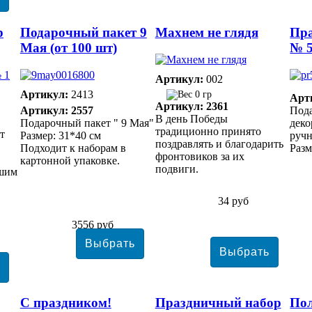
р
Подарочный пакет 9
Махнем не глядя
Пр
Мая (от 100 шт)
№ 
Артикул:
002
Артикул:
2413
0 гр
Арт
Артикул: 2361
Артикул: 2557
Под
В день Победы
Подарочный пакет " 9 Мая"
дек
традиционно принято
т
Размер: 31*40 см
ручн
поздравлять и благодарить
Подходит к наборам в
Разм
фронтовиков за их
картонной упаковке.
подвиги.
ашим
34 руб
3556 руб
С праздником!
Праздничный набор
Пол