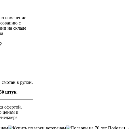
о изменение
асованию с
вии на складе
ва
р
 смотан в рулон.
50 штук.
ся офертой.
 ценам и
енеджера
С