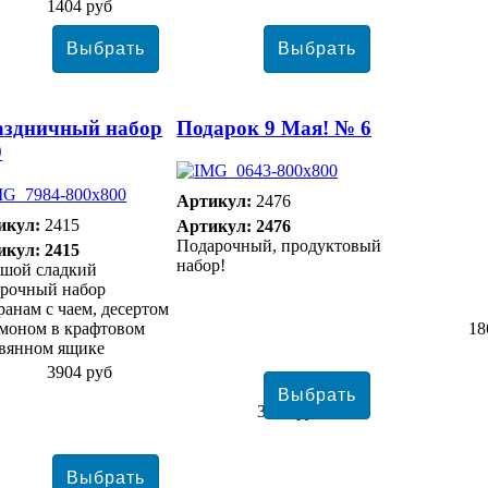
1404 руб
аздничный набор
Подарок 9 Мая! № 6
9
Артикул:
2476
икул:
2415
Артикул: 2476
Подарочный, продуктовый
икул: 2415
набор!
ьшой сладкий
арочный набор
ранам с чаем, десертом
моном в крафтовом
18
евянном ящике
3904 руб
3807 руб