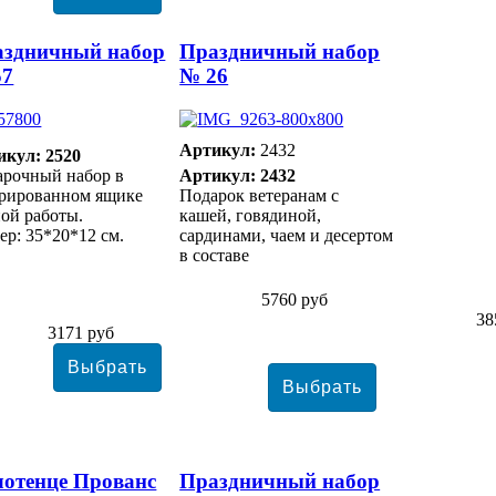
аздничный набор
Праздничный набор
57
№ 26
Артикул:
2432
икул: 2520
арочный набор в
Артикул: 2432
орированном ящике
Подарок ветеранам с
ой работы.
кашей, говядиной,
ер: 35*20*12 см.
сардинами, чаем и десертом
в составе
5760 руб
38
3171 руб
отенце Прованс
Праздничный набор