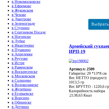
в Новомосковске
в Ефремове
в Жуковском
в Чехове
в Дмитрове
в Зеленограде
в Ступино
в Сергиевом Посаде
в Ногинске
в Дубне
в Ивантеевке
Армейский сухпае
в Пушкино
ИРП-19
в Апрелевке
в Реутове
в Истре
в Раменском
Артикул: 2509
в Воскресенске
Габариты: 29 *13*8 см
в Московском
Вес НЕТТО (продукт):
в Солнцево
1013,5 гр
в Волоколамске
Вес БРУТТО : 1220,6 гр
в Жулебино
Калорийность набора
в Егорьевске
:2138,63 Ккал
в Ворсино
в Обнинске
в Детчино