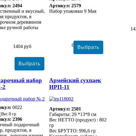
икул: 2494
Артикул: 2579
ственный и вкусный,
Набор упаковки 9 Мая
ав продуктов, в
арочном деревянном
ке ручной работы
14
6355 руб
1404 руб
дарочный набор
Армейский сухпаек
-2
ИРП-11
икул:
0022
Артикул: 2501
0 гр
Габариты: 29 *13*8 см
икул: 2396
Вес НЕТТО (продукт) : 802
ичный подарочный
гр
р, продуктов, в
Вес БРУТТО: 996,6 гр
рок, дорогим нашим