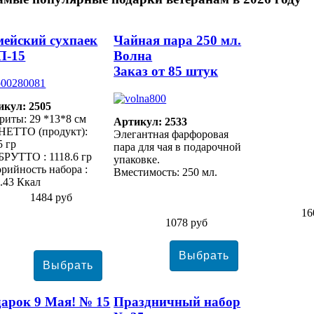
ейский сухпаек
Чайная пара 250 мл.
П-15
Волна
Заказ от 85 штук
икул: 2505
риты: 29 *13*8 см
Артикул: 2533
НЕТТО (продукт):
Элегантная фарфоровая
5 гр
пара для чая в подарочной
БРУТТО : 1118.6 гр
упаковке.
рийность набора :
Вместимость: 250 мл.
.43 Ккал
1484 руб
16
1078 руб
арок 9 Мая! № 15
Праздничный набор