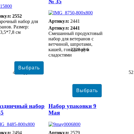
№ 35
икул: 2552
Артикул:
2441
арочный набор для
ранов. Размер:
Артикул: 2441
3,5*7,8 см
Смешанный продуктовый
набор для ветеранов с
ветчиной, шпротами,
кашей, говядиной и
2228 руб
сладостями
4071 руб
52
аздничный набор
Набор упаковки 9
45
Мая
икул:
2494
Артикул:
2579