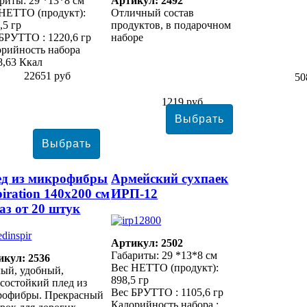
риты: 29 *13*8 см
Артикул: 2492
НЕТТО (продукт):
Отличный состав
,5 гр
продуктов, в подарочном
БРУТТО : 1220,6 гр
наборе
рийность набора
8,63 Ккал
22651 руб
50
1219 руб
д из микрофибры
Армейский сухпаек
piration 140х200 см
ИРП-12
аз от 20 штук
Артикул: 2502
Габариты: 29 *13*8 см
икул: 2536
Вес НЕТТО (продукт):
ый, удобный,
898,5 гр
состойкий плед из
Вес БРУТТО : 1105,6 гр
рофибры. Прекрасный
Калорийность набора :