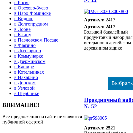
в Росве
в Орехово-Зуево
в Наро-Фоминске
в Видное
Артикул:
2417
в Долгопрудном
Артикул: 2417
в Лобне
Большой бакалейный
в Клину
продуктовый набор для
в Павловском Посаде
ветеранов в армейском
в Фрязино
деревянном ящике
в Лыткарино
в Коммунарке
в Дзержинском
в Кашире
в Котельниках
в Нахабино
в Донском
в Узловой
в Щербинке
Праздничный наб
ВНИМАНИЕ!
№ 52
Все предложения на сайте не являются
публичной офертой
Артикул: 2521