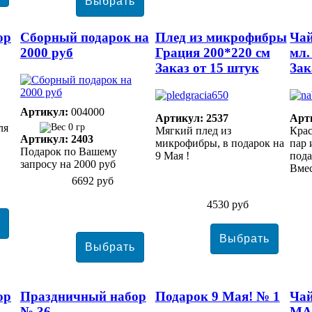
ор
Сборный подарок на
Плед из микрофибры
Чай
2000 руб
Грация 200*220 см
мл.
Заказ от 15 штук
Зак
Артикул:
004000
Артикул: 2537
Арт
ля
0 гр
Мягкий плед из
Кра
Артикул: 2403
микрофибры, в подарок на
пар 
Подарок по Вашему
9 Мая !
пода
запросу на 2000 руб
Вмес
6692 руб
4530 руб
ор
Праздничный набор
Подарок 9 Мая! № 1
Чай
№ 36
MA