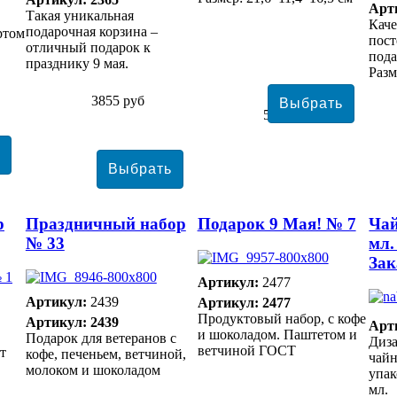
Арт
Такая уникальная
Кач
подарочная корзина –
ртом
пост
отличный подарок к
пода
празднику 9 мая.
Разм
3855 руб
5663 руб
р
Праздничный набор
Подарок 9 Мая! № 7
Чай
№ 33
мл.
Зак
Артикул:
2477
Артикул:
2439
Артикул: 2477
Продуктовый набор, с кофе
Артикул: 2439
Арт
и шоколадом. Паштетом и
Подарок для ветеранов с
Диза
ветчиной ГОСТ
т
кофе, печеньем, ветчиной,
чайн
молоком и шоколадом
упак
мл.