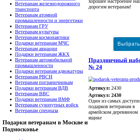
хорошее настроение н
Ветеранам железнодорожного
дорогим ветеранам!
транспорта
Ветеранам атомной
промышленности и энергетики
Ветеранам ГРУ
Ветеранам культуры
Ветеранам космонавтики
Подарки ветеранам МЧС
Ветеранам авиации
Подарки ветеранам ЖКХ
Праздничный наб
Ветеранам автомобильной
промышленности
№ 24
Подарки ветеранам адвокатуры
Ветеранам РВСН
Ветеранам пограничникам
Подарки ветеранам ВДВ
Артикул:
2430
Ветеранам ВВС
Артикул: 2430
Подарки ветеранам ВМФ
Один из самых доступ
Ветеранам сухопутных войск
подарков ветеранам в
Ветеранам спецназа
армейском деревянном
ящике
Подарки
ветеранам в Москве и
Подмосковье