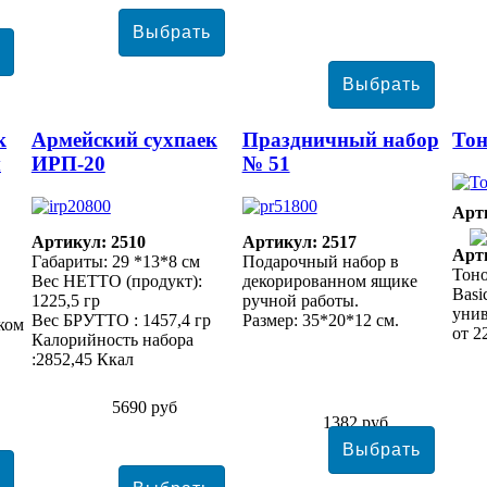
к
Армейский сухпаек
Праздничный набор
То
м
ИРП-20
№ 51
Арт
Артикул: 2510
Артикул: 2517
Арт
Габариты: 29 *13*8 см
Подарочный набор в
Тон
Вес НЕТТО (продукт):
декорированном ящике
Basi
1225,5 гр
ручной работы.
уни
Вес БРУТТО : 1457,4 гр
Размер: 35*20*12 см.
ком
от 2
Калорийность набора
:2852,45 Ккал
5690 руб
1382 руб