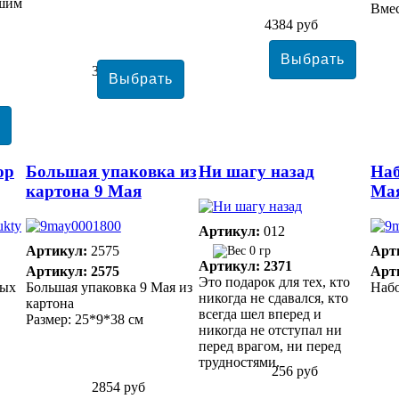
ашим
Вмес
4384 руб
3556 руб
ор
Большая упаковка из
Ни шагу назад
Наб
картона 9 Мая
Ма
Артикул:
012
Артикул:
2575
Арт
0 гр
Артикул: 2371
Артикул: 2575
Арт
Это подарок для тех, кто
ных
Большая упаковка 9 Мая из
Набо
никогда не сдавался, кто
картона
всегда шел вперед и
Размер: 25*9*38 см
никогда не отступал ни
перед врагом, ни перед
трудностями.
256 руб
2854 руб