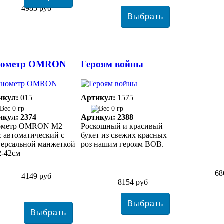
4983 руб
нометр ОMRON
Героям войны
икул:
015
Артикул:
1575
0 гр
0 гр
икул: 2374
Артикул: 2388
ометр ОMRON M2
Роскошный и красивый
c автоматический с
букет из свежих красных
версальной манжеткой
роз нашим героям ВОВ.
2-42см
68
4149 руб
8154 руб