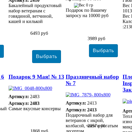
Артикул: 2410
Габа
Бакалейный продуктовый
0 гр
Вес 
Подарок по Вашему
набор ветеранам с
1013
запросу на 10000 руб
говядиной, ветчиной,
Вес 
кашей и килькой
Кало
:213
6493 руб
3989 руб
 6
Подарок 9 Мая! № 13
Праздничный набор
Пле
№ 7
Ins
Зак
Артикул:
2483
Артикул:
2413
Артикул: 2483
вый
Самые вкусные консервы
Артикул: 2413
Арт
Подарочный набор для
Тепл
ветеранов с икрой,
изно
колбасой, чаем и богатым
2057 руб
мик
1868 руб
десертом