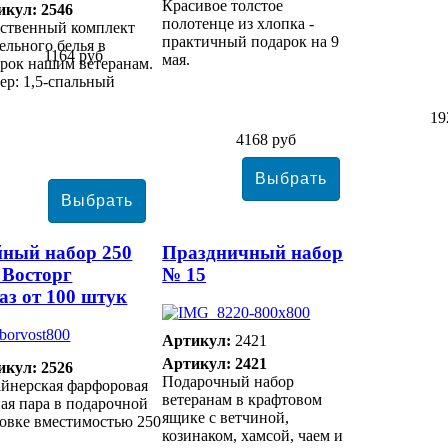
Красивое толстое
икул: 2546
полотенце из хлопка -
ественный комплект
практичный подарок на 9
ельного белья в
1164 руб
мая.
рок нашим ветеранам.
ер: 1,5-спальный
19
4168 руб
ный набор 250
Праздничный набор
 Восторг
№ 15
аз от 100 штук
Артикул:
2421
Артикул: 2421
икул: 2526
Подарочный набор
йнерская фарфоровая
ветеранам в крафтовом
ая пара в подарочной
ящике с ветчиной,
овке вместимостью 250
козинаком, хамсой, чаем и