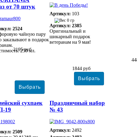
аз от 70 штук
Артикул:
103
0 гр
Артикул: 2385
икул: 2524
Оригинальный и
форовую чайную пару
шикарный подарок
о заказывают в подарок
ветеранам на 9 мая!
ранам.
2195 руб
тимость: 250 мл.
44
1844 руб
ейский сухпаек
Праздничный набор
П-19
№ 43
Артикул:
2492
икул: 2509