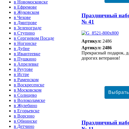
в Новомосковске
в Ефремове
в Жуковском
Праздничный наб
в Чехове
№ 41
в Дмитрове
в Зеленограде
в Ступино
в Сергиевом Посаде
Артикул:
2486
в Ногинске
Артикул: 2486
в Дубне
Прекрасный подарок, д
в Ивантеевке
дорогих ветеранов!
в Пушкино
в Апрелевке
в Реутове
в Истре
в Раменском
в Воскресенске
в Московском
в Солнцево
в Волоколамске
в Жулебино
в Егорьевске
в Ворсино
в Обнинске
Праздничный наб
в Детчино
№ 11