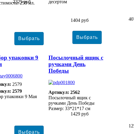
2325 руб
десертом
тимость: 250 мл.
40
1404 руб
ор упаковки 9
Посылочный ящик с
я
ручками День
Победы
икул:
2579
икул: 2579
Артикул: 2562
р упаковки 9 Мая
Посылочный ящик с
ручками День Победы
Размер: 33*21*17 см
1429 руб
12