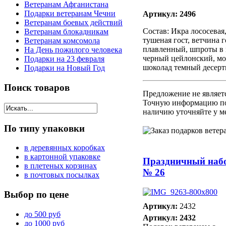
Ветеранам Афганистана
Подарки ветеранам Чечни
Артикул: 2496
Ветеранам боевых действий
Состав: Икра лососевая
Ветеранам блокадникам
тушеная гост, ветчина г
Ветеранам комсомола
плавленный, шпроты в 
На День пожилого человека
черный цейлонский, мо
Подарки на 23 февраля
шоколад темный десер
Подарки на Новый Год
Поиск
товаров
Предложение не являет
Точную информацию по
наличию уточняйте у м
По
типу упаковки
в деревянных коробках
в картонной упаковке
Праздничный наб
в плетеных корзинах
№ 26
в почтовых посылках
Выбор
по цене
Артикул:
2432
до 500 руб
Артикул: 2432
до 1000 руб