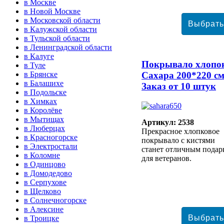
в Москве
в Новой Москве
в Московской области
в Калужской области
в Тульской области
в Ленинградской области
в Калуге
Покрывало хлопо
в Туле
в Брянске
Сахара 200*220 с
в Балашихе
Заказ от 10 штук
в Подольске
в Химках
в Королёве
в Мытищах
Артикул: 2538
в Люберцах
Прекрасное хлопковое
в Красногорске
покрывало с кистями
в Электростали
станет отличным подар
в Коломне
для ветеранов.
в Одинцово
в Домодедово
в Серпухове
в Щелково
в Солнечногорске
в Алексине
в Троицке