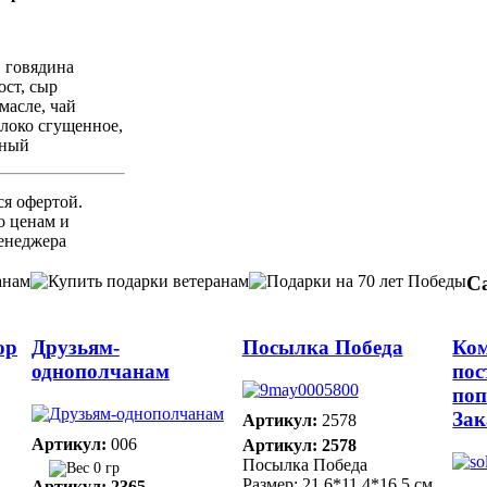
, говядина
ост, сыр
масле, чай
локо сгущенное,
тный
ся офертой.
 ценам и
енеджера
С
ор
Друзьям-
Посылка Победа
Ко
однополчанам
пос
по
Зак
Артикул:
2578
Артикул:
006
Артикул: 2578
Посылка Победа
0 гр
Размер: 21,6*11,4*16,5 см
Артикул: 2365