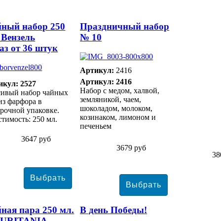
ный набор 250
Праздничный набор
 Вензель
№ 10
аз от 36 штук
Артикул:
2416
Артикул: 2416
икул: 2527
Набор с медом, халвой,
сивый набор чайных
земляникой, чаем,
из фарфора в
шоколадом, молоком,
рочной упаковке.
козинаком, лимоном и
тимость: 250 мл.
печеньем
3647 руб
3679 руб
38
ная пара 250 мл.
В день Победы!
URITANIA