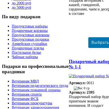
Подарок ветеранам с
до 2000 руб
кашей, говядиной,
до 5000 руб
сардинами, чаем и десе
в составе
По
виду подарков
Продуктовые наборы
Подарочные корзины
Продуктовые корзины
Продуктовые подарки
Армейские сухпайки
Подарочные пледы
Постельное белье
Чайные наборы
Подарочный набо
Подарки
на профессиональные
№ 1-1
праздники
Ветеранам МВД
Артикул:
0011
Ветеранам педагогического труда
0 гр
Ветеранам пожарной охраны
Артикул: 2395
Ветеранам спорта
Подарочный набор буде
Ветеранам ФСБ
приятным знаком
Ветеранам прокуратуры
внимания. И создаст
Ветеранам здравоохранения