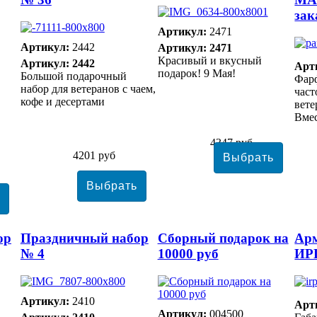
зак
Артикул:
2471
Артикул:
2442
Артикул: 2471
Красивый и вкусный
Артикул: 2442
Арт
подарок! 9 Мая!
Большой подарочный
Фар
набор для ветеранов с чаем,
част
кофе и десертами
вете
Вмес
4347 руб
4201 руб
ор
Праздничный набор
Сборный подарок на
Арм
№ 4
10000 руб
ИР
Артикул:
2410
Арт
Артикул:
004500