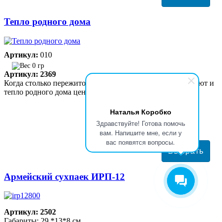
Тепло родного дома
Артикул:
010
0 гр
Артикул: 2369
Когда столько пережито, когда столько пройдено дорог, уют и
тепло родного дома ценятся по-настоящему.
Наталья Коробко
4983 руб
Здравствуйте! Готова помочь
вам. Напишите мне, если у
вас появятся вопросы.
Армейский сухпаек ИРП-12
Артикул: 2502
Габариты: 29 *13*8 см