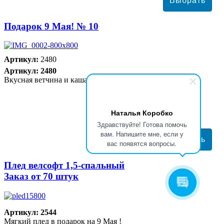
Подарок 9 Мая! № 10
Артикул:
2480
Артикул: 2480
Вкусная ветчина и каша с говядиной. И сладости к чаю
2074 руб
Наталья Коробко
Здравствуйте! Готова помочь
вам. Напишите мне, если у
вас появятся вопросы.
Плед велсофт 1,5-спальный
Заказ от 70 штук
Артикул: 2544
Мягкий плед в подарок на 9 Мая !